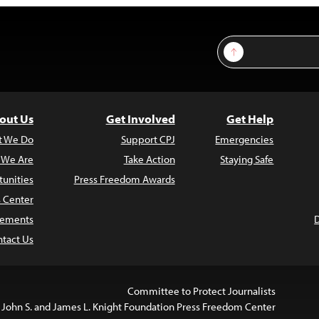
Sign Up
out Us
Get Involved
Get Help
t We Do
Support CPJ
Emergencies
 We Are
Take Action
Staying Safe
unities
Press Freedom Awards
s Center
atements
tact Us
Committee to Protect Journalists
 John S. and James L. Knight Foundation Press Freedom Center