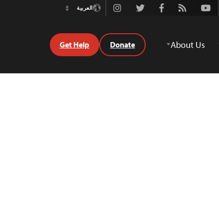
Instagram
Twitter
Facebook
Rss
Youtube
العربية
Switch
Language
About Us
Get Help
Donate