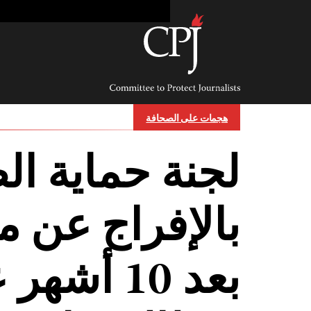
Ski
t
conten
Committee
to
Protect
Journalists
هجمات على الصحافة
لجنة حماية ا
بالإفراج عن مد
بعد 10 أش