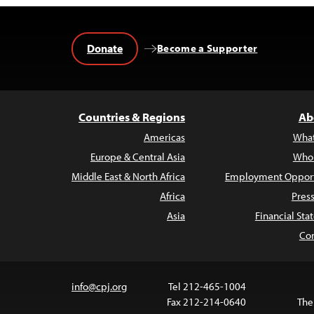
Donate
Become a Supporter
Countries & Regions
Ab
Americas
Wha
Europe & Central Asia
Who
Middle East & North Africa
Employment Opport
Africa
Pres
Asia
Financial St
Con
info@cpj.org
Tel 212-465-1004
Fax 212-214-0640
The