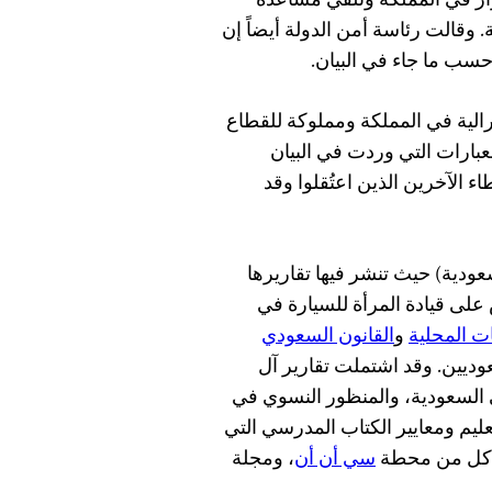
ر في المملكة وتلقي مساعدة
ة. وقالت رئاسة أمن الدولة أيضاً إن
سب ما جاء في البيان.
لية في المملكة ومملوكة للقطاع
لعبارات التي وردت في البيان
الآخرين الذين اعتُقلوا وقد
ة “Saudi Woman” (المرأة السعودية) حيث تنشر فيها تقاريرها
على قيادة المرأة للسيارة في
ات المحلية
و
القانون السعودي
ديين. وقد اشتملت تقارير آل
السعودية، والمنظور النسوي في
ليم ومعايير الكتاب المدرسي التي
في كل من محطة
سي أن أن
، ومجلة