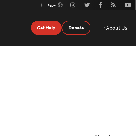
Instagram
Twitter
Facebook
Rss
Youtube
العربية
Switch
Language
About Us
Get Help
Donate