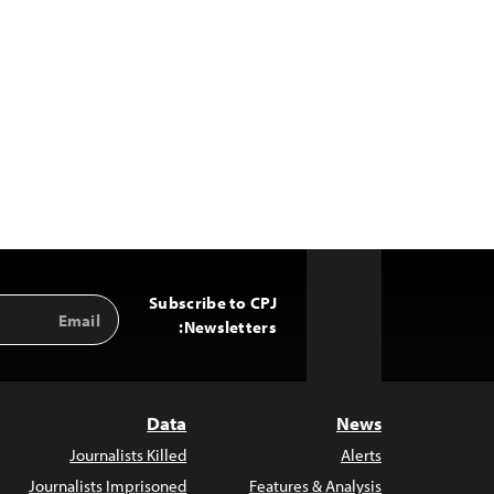
Subscribe to CPJ
Email
Back
Address
Newsletters:
to
Top
Data
News
Journalists Killed
Alerts
Journalists Imprisoned
Features & Analysis