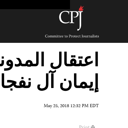
Ski
t
conten
Committee
to
Protect
Journalists
اعتقال المدون
إيمان آل نفجا
May 25, 2018 12:32 PM EDT
Print