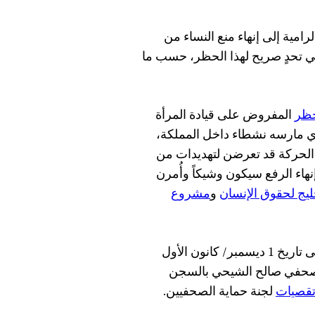
مية إلى إنهاء منع النساء من
 في تحدٍ صريح لهذا الحظر، حسب ما
حظر
المفروض على قيادة المرأة
غط الذي مارسه نشطاء داخل المملكة،
 الحركة قد تعرضن لتهديدات من
نهاء الرفع سيكون وشيكاً وأُمرن
ليج لحقوق الإنسان
و
مشروع
حتى تاريخ 1 ديسمبر/ كانون الأول
 حُكم على الكاتب الصحفي صالح الشيحي بالسجن
قصيات
لجنة حماية الصحفيين.