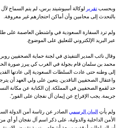
وبحسب
تقرير
لوكالة أسيوشيتد برس، لم يتم السماح لآل ن
بالتحدث إلى محامين وأن أماكن احتجازهم غير معروفة.
ولم ترد السفارة السعودية في واشنطن العاصمة على طلب
عبر البريد الإلكتروني للتعليق على الموضوع.
وقال نائب المدير التنفيذي في لجنة حماية الصحفيين روب
محمد بن سلمان قام بجولة في الغرب كي يبرز صورة الحدا
إلى وطنه حتى عادت السلطات السعودية إلى عادتها القدي
واعتقال الصحفيين الناقدين. يتعين على ولي العهد أن يترج
حد لقمع الصحفيين في المملكة. إن الكتابة عن مكانة الن
جريمة. يجب الإفراج عن إيمان آل نفجان على الفور”.
ولم يأتِ
البيان الرسمي
الصادر عن رئاسة أمن الدولة ال
الأمن الداخلية والدولية، على ذكر اسم آل نفجان أو أي من 