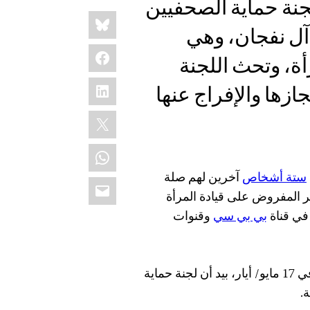
أيار 2018- أعربت لجنة حماية الصحفيين
Share
Bluesky
this:
 آل نفجان، وهي
Facebook
ة، وتحث اللجنة
LinkedIn
زها والإفراج عنها
X
WhatsApp
ستة أشخاص
آخرين لهم صلة
Email
ر المفروض على قيادة المرأة
في قناة
بي بي سي
وقنوات
وأفاد مركز الخليج لحقوق الإنسان بأن آل نفجان اعتُقلت في 17 مايو/ أيار، بيد أن لجنة حماية
.