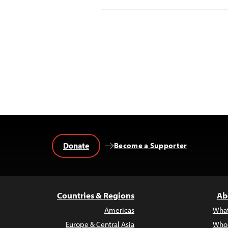
Donate
Become a Supporter
Countries & Regions
Ab
Americas
Wha
Europe & Central Asia
Who