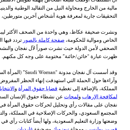
أن السلطات أوقفت سبعة أشخاص بتهمة تقويض الاستقرا
مالية من الخارج ومحاولة النيل من التقاليد الوطنية والديني
التحقيقات جارية لمعرفة هوية أشخاص آخرين متورطين، ح
ونشرت صحيفة عكاظ، وهي واحدة من الصحف الأكثر ليبرا
الخاص وموالية للحكومة،
صفحة كاملة بالصور
تردد فيها ا
الصحفي لأمن الدولة حيث نشرت صوراً لآل نفجان والنشطاء 
ظهرت عبارة “خائن/خائنة” مختومة على وجه كل مكنهم.
وقد أسست آل نفجان مدون
وآراءها حول الحملة التي استهدفت إنهاء الحظر المفروض 
المملكة، بالإضافة إلى تغطية
قضايا حقوق المرأة
و
الانتخاب
لمكافحة الإرهاب
و
لمحات
عن نشطاء حقوق الإنسان السعو
نفجان على مقالات رأي وتحليل لحركات حقوق المرأة في 
المجتمع السعودي، والحركات الإصلاحية في المملكة، والتع
وضعتها وزارة التعليم السعودية، ولها أيضاً كتابات رأي 
فورين بوليسي
، ومجلة
نيوزويك
وصحيفة
غارديان
.