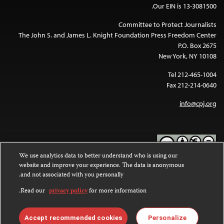
Our EIN is 13-3081500.
Committee to Protect Journalists
The John S. and James L. Knight Foundation Press Freedom Center
P.O. Box 2675
New York, NY 10108
Tel 212-465-1004
Fax 212-214-0640
info@cpj.org
We use analytics data to better understand who is using our
website and improve your experience. The data is anonymous
Except where noted, text on this website is licensed under a
Creative
and not associated with you personally.
Commons Attribution-NonCommercial-NoDerivatives 4.0
.
International License
Read our
privacy policy
for more information.
Images and other media are not covered by the Creative Commons
.
license. For more information about permissions, see our
FAQs
Accept recommended cookies
Personalize