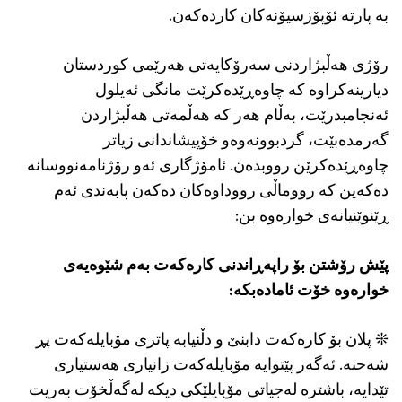
به‌ پارته‌ ئۆپۆزسیۆنه‌كان كارده‌كه‌ن.
رۆژی هه‌ڵبژاردنی سه‌رۆكایه‌تی هه‌رێمی كوردستان
دیارینه‌كراوه‌ كه‌ چاوه‌ڕێده‌كرێت مانگی ئه‌یلول
ئه‌نجامبدرێت، به‌ڵام هه‌ر كه‌ هه‌ڵمه‌تی هه‌ڵبژاردن
گه‌رمده‌بێت، گردبوونه‌وه‌و خۆپیشاندانی زیاتر
چاوه‌ڕێده‌كرێن رووبده‌ن. ئامۆژگاری ئه‌و رۆژنامه‌نووسانه‌
ده‌كه‌ین كه‌ رووماڵی رووداوه‌كان ده‌كه‌ن پابه‌ندی ئه‌م
ڕێنوێنیانه‌ی خواره‌وه‌ بن:
پێش رۆشتن بۆ راپه‌ڕاندنی كاره‌كه‌ت به‌م شێوه‌یه‌ی
خواره‌وه‌ خۆت ئاماده‌بكه‌:
❊ پلان بۆ كاره‌كه‌ت دابنێ و دڵنیابە پاتری مۆبایلەکەت پڕ
شەحنه‌. ئەگەر پێتوایە مۆبایله‌كه‌ت زانیاری هه‌ستیاری
تێدایه‌، باشتره‌ له‌جیاتی مۆبایلێکی دیكه‌ له‌گه‌ڵخۆت به‌ریت