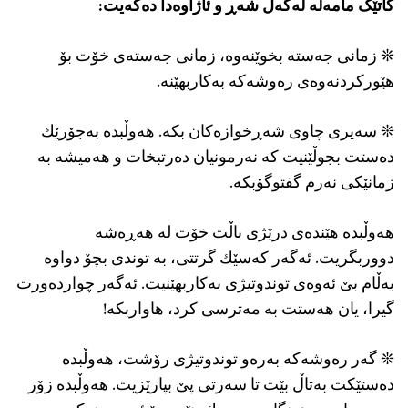
کاتێک مامەڵە لەگەل شه‌ڕ و ئاژاوه‌دا دەکەیت:
❊ زمانی جەستە بخوێنەوە، زمانی جەستەی خۆت بۆ
هێورکردنەوەی رەوشەکە به‌كاربهێنه‌.
❊ سەیری چاوی شه‌ڕخوازه‌كان بکە. هەوڵبدە به‌جۆرێك
ده‌ستت بجوڵێنیت كه‌ نه‌رمونیان ده‌رتبخات‌ و هه‌میشه‌ به‌
زمانێكی نه‌رم گفتوگۆبكه‌‌.
هەوڵبدە هێنده‌ی درێژی باڵت خۆت له‌ هه‌ڕه‌شه‌‌
دووربگریت. ئه‌گه‌ر كه‌سێك گرتتی، به‌ توندی بچۆ دواوه‌
به‌ڵام بێ ئه‌وه‌ی توندوتیژی به‌كاربهێنیت. ئەگەر چوارده‌ورت
گیرا، یان هه‌ستت به‌ مه‌ترسی كرد، هاواربکە!
❊ گەر رەوشەکە بەرەو توندوتیژی رۆشت، هەوڵبدە
دەستێکت بەتاڵ بێت تا سەرتی پێ بپارێزیت. هەوڵبدە زۆر