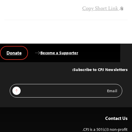
Copy Short Link
Donate
Become a Supporter
Back
to
Top
Subscribe to CPJ Newsletters:
Email
Sign Up
Address
Contact Us
CPJ is a 501(c)3 non-profit.