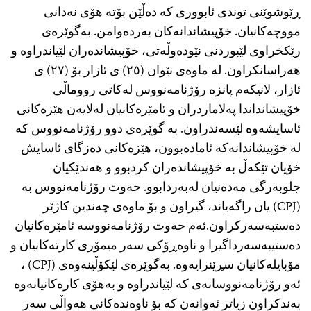
ڕێوشوێنی توندی ئابووری كه‌ ده‌ڵێن بۆته‌ هۆی نه‌دانی
مووچه‌كانیان. خۆپیشاندانه‌كان به‌رده‌وامن. به‌گوێره‌ی
رێكخراوی لێبوردنی نێوده‌وڵه‌تی، خۆپیشانده‌ران لێیاندراوه‌ و
هه‌راسانكراون. له‌ ماوه‌ی نێوان (٢٥) ی ئازار بۆ (٢٧) ی
ئازار، لانیكه‌م پانزه‌ رۆژنامه‌نووس له‌كاتی رووماڵی
خۆپیشانداندا په‌لاماردران و ئامێره‌كانیان له‌لایه‌ن هێزه‌كانی
ئاسایشه‌وه‌ لێسه‌ندراون. به‌ گوێره‌ی دوو رۆژنامه‌نووس كه‌
له‌ خۆپیشاندانه‌كه‌ ئاماده‌بوون، هێزه‌كانی ده‌زگای‌ ئاسایش
خۆیان تێكه‌ڵ به‌ خۆپیشانده‌ران كردبوو و هه‌ندێكیان
جلوبه‌رگی مه‌ده‌نیان له‌به‌ردابوو. حه‌وت رۆژنامه‌نووس به
(CPJ) یان راگه‌یاند، گیراون و بۆ ماوه‌ی چه‌ندین كاژێر
ده‌ستبه‌سه‌ركراون.ئه‌م حه‌وت رۆژنامه‌نووسه‌ ئامێره‌كانیان
ده‌ستیبه‌سه‌رداگیرا و ناوه‌ڕۆكی سه‌ر میمۆری كارته‌كانیان و
مۆبایله‌كانیان سڕێنرایه‌وه‌‌. به‌گوێره‌ی لێكۆڵینه‌وه‌ی (CPJ) ،
ئه‌و رۆژنامه‌نووسانه‌ی كه‌ لێیاندراوه‌ و به‌هۆی كاره‌كانیانه‌وه‌
به‌ندكراون زیاتر ئه‌وانه‌ن كه‌ بۆ ناوه‌نده‌كانی هه‌واڵی سه‌ر