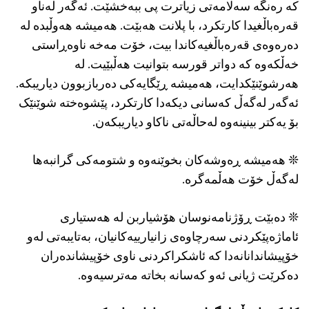
کە ره‌نگه‌ سەلامەتی زیاترت پی ببه‌خشێت. ئەگەر لەناو
قەرەباڵغیدا كارتكرد، با پلانت هه‌بێت. هه‌میشه‌ هەوڵبدە لە
دەره‌وەی قەرەباڵغیەكاندا بیت، خۆت مه‌خه‌ ناوه‌ڕاستی
خه‌ڵكه‌وه‌ كه‌ دواتر قورسە بتوانیت هه‌ڵبێیت. له‌
هه‌رشوێنێكدایت، هه‌میشه‌ ڕێگایەکی دەربازبوون دیاریبكه‌.
ئەگەر لەگەڵ کەسانی دیكه‌دا كارتكرد، پێشوه‌خته‌ شوێنێک
بۆ یه‌كتر بینینه‌وه‌ له‌حاڵه‌تی ناكاو دیاریبكه‌ن‌.
❊ هه‌میشه‌ ڕەوشەکان بخوێنەوە و شتومه‌كی گرانبه‌ها
له‌گه‌ڵ خۆت هه‌ڵمه‌گره‌.
❊ دەبێت ڕۆژنامەنوسان هۆشیاربن لە هەستیاری
ئاماژەپێکردنی سەرچاوەی زانیارییەکانیان، به‌تایبه‌تی لەو
خۆپیشاندانانەدا كه‌ ئاشكراكردنی ناوی خۆپیشانده‌ران
ده‌كرێت ژیانی ئه‌و كه‌سانه‌ بخاته‌ مه‌ترسیه‌وه‌.