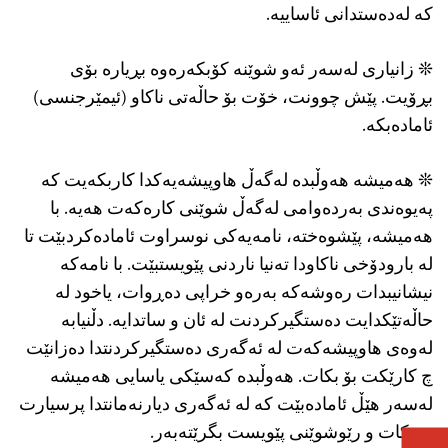
کە له‌ده‌ستدانی ئاساییه‌.
❊ زانیاری له‌سه‌ر ئه‌و شوێنه‌ كۆبكه‌ره‌وه‌ بڕیاره‌ بۆی
بڕۆیت‌. پێش چوونت، خۆت بۆ حاڵه‌تی ناكاو (ئیمێرجنسی)
ئاماده‌بكه‌.
❊ هەمیشە هەوڵبدە لەگەڵ هاوپیشەیەکدا كاربکەیت كه
په‌یوه‌ندی به‌رده‌وامی له‌گه‌ڵ شوێنی كاره‌كه‌ت هه‌یه‌. با
هه‌میشه، پێشوه‌خته‌،‌ نامه‌یه‌كی نوسراوت ئاماده‌كردبێت تا
له‌ بارودۆخی ناكاودا ته‌نیا ناردنی پێویستبێت. با نامه‌كه‌
نیشانیبدات رەوشەکە بەرەو خراپی دەڕوات، یاخود لە
حاڵەتێکدایت دەستگیرکردنت لە ئان و ساتدایە. دڵنیابە
لەوەی هاوپیشەکەت لە ئه‌گه‌ری ده‌ستگیركردنتدا ده‌زانێت
چ كارێكت بۆ بكات. هەوڵبدە كه‌سێكی یاسایی هه‌میشه‌
له‌سه‌ر هێڵ ئاماده‌بێت كه‌ له‌ ئه‌گه‌ری دیارنه‌مانتدا پرسیارت
بۆ بكات و رێوشوێنی پێویست بگرێته‌به‌ر.