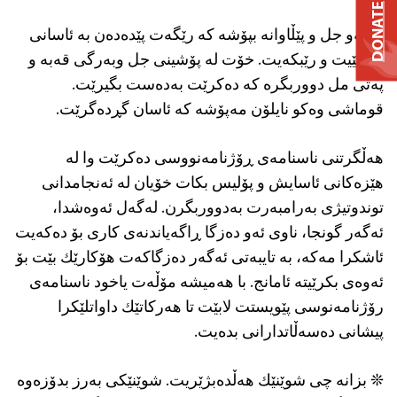
DONATE
❊ ئەو جل و پێڵاوانە بپۆشه‌ کە رێگه‌ت پێدەدەن بە ئاسانی
بجوڵێیت و رێبكه‌یت. خۆت لە پۆشینی جل وبەرگی قه‌به‌ و
پەتی مل دووربگره‌ كه‌ ده‌كرێت به‌ده‌ست بگیرێت.
قوماشی وه‌كو نایلۆن مه‌پۆشه‌ كه‌ ئاسان گڕده‌گرێت.
هه‌ڵگرتنی ناسنامەی ڕۆژنامەنووسی ده‌كرێت وا له‌
هێزەكانی ئاسایش و پۆلیس بكات خۆیان له‌ ئه‌نجامدانی
توندوتیژی به‌رامبه‌رت به‌دووربگرن. لەگەل ئەوەشدا،
ئەگەر گونجا، ناوی ئەو دەزگا ڕاگەیاندنەی کاری بۆ دەکەیت
ئاشكرا مه‌كه‌، بە تایبەتی ئەگەر ده‌زگاكه‌ت هۆكارێك بێت بۆ
ئه‌وه‌ی بكرێیته‌ ئامانج. با هه‌میشه‌ مۆڵه‌ت یاخود ناسنامه‌ی
رۆژنامه‌نوسی پێویستت لابێت تا هه‌ركاتێك داواتلێكرا
پیشانی ده‌سه‌ڵاتدارانی بده‌یت.
❊ بزانه‌ چی شوێنێك هه‌ڵده‌بژێریت. شوێنێکی بەرز بدۆزه‌وە