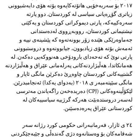
٢٠١٧ بۆ سه‌ربه‌خۆیی هاتۆته‌كایه‌وه‌ بۆته‌ هۆی دابه‌شبوونی
زیاتری گۆڕه‌پانی سیاسی له‌ كوردستان. دوو پارته‌
سه‌ره‌كییه‌كه‌، پارتی دیموكراتی كوردستان و یه‌كێتی
نیشتیمانی كوردستان، رووبه‌ڕووی له‌ده‌ستدانی
جه‌ماوه‌رێكی هێنده‌ زۆر بوونه‌ته‌وه‌ كه‌ پێشینه‌ی نییه‌ و
ئه‌مه‌ش بۆته‌ هۆی زیادبوون، جیابوونه‌وه‌ و دروستبوونی
پارتی نوێ كه‌ ته‌حه‌دای بارودۆخی هه‌نووكه‌یی ده‌كه‌ن. له‌
هه‌مانكاتدا، هه‌ڵبژاردنه‌كانی په‌رله‌مانی عێراق و هه‌ڵبژاردنه‌
گشتییه‌كانی كوردستان چاوه‌ڕێ ده‌كرێن مانگی ئایار و
مانگی سێپته‌مبه‌ر ی ٢٠١٨ (به‌دوای یه‌كدا) ئه‌نجامبدرێن.
لێكۆڵینه‌وه‌كانی (CPJ) ده‌ریده‌خه‌ن راگه‌یاندن مه‌ترسی
له‌سه‌ر دروستده‌بێت هه‌ركه‌ گرژییه‌ سیاسییه‌كان له‌
كوردستانی عێراق په‌ره‌ده‌سێنن.
٢٤ ی ئازار، فه‌رمانبه‌رانی حكومی كورد رژانه‌ سه‌ر
شه‌قامه‌كان بۆ وه‌ستانه‌وه‌ دژی گه‌نده‌ڵی و جێبه‌جێكردنی