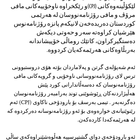
لێكۆڵینه‌وه‌كانی (CPJ)و رێكخراوه‌ ناوخۆییه‌كانی مافی
مرۆڤ و مافی رۆژنامه‌نووسان له‌ هه‌رێمی
كوردستان ده‌ریده‌خه‌ن لانیكه‌م پانزه‌ رۆژنامه‌نوس
هێرشیان كراوه‌ته‌ سه‌ر و حه‌وتی دیكه‌ش
ده‌ستگیركراون، كاتێك روماڵی خۆپیشاندانه‌
به‌ربڵاوه‌كانی هه‌رێمه‌كه‌یان كردووه‌.
ئه‌م شه‌پۆله‌ی گرتن و په‌لاماردان بۆته‌ هۆی دروستبوونی
ترس لای رۆژنامه‌نووسانی ناوخۆیی و گروپه‌كانی مافی
رۆژنامه‌نوسان كه‌ ده‌سه‌ڵاتدارانی كورد پێش
هه‌ڵبژاردنه‌كان ڕێوشوێنی توند به‌رامبه‌ر رۆژنامه‌نوسان
ده‌گرنه‌به‌ر . تیمی به‌رسڤ بۆ بارودۆخی ناكاوی (CPJ) ئه‌م
رێنوێنیانه‌ی خواره‌وه‌ی بۆ ئه‌و رۆژنامه‌نوسانه‌ ده‌ركردوه‌ كه‌
له‌ هه‌رێمه‌كه‌دا كارده‌كه‌ن.
ئه‌و بارودۆخه‌ی دوای گشتپرسییه‌ هه‌ڵوه‌شێنراوه‌كه‌ی ساڵی