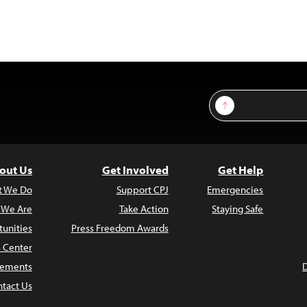
Sign Up
out Us
Get Involved
Get Help
t We Do
Support CPJ
Emergencies
 We Are
Take Action
Staying Safe
unities
Press Freedom Awards
s Center
atements
tact Us