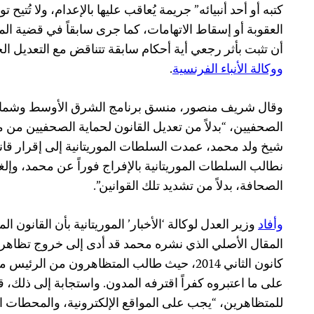
كتبه أو أحد أنبيائه” جريمة يُعاقب عليها بالإعدام، ولا تُت
العقوبة أو إسقاط الاتهامات، كما جرى سابقاً في قضية الم
أن تثبت بأثر رجعي أية أحكام سابقة تتناقض مع التعديل الج
ووكالة الأنباء الفرنسية
.
وقال شريف منصور، منسق برنامج الشرق الأوسط وشمال أ
الصحفيين، “بدلاً من تعديل القانون لحماية الصحفيين من 
شيخ ولد محمد، عمدت السلطات الموريتانية إلى إقرار قان
نطالب السلطات الموريتانية بالإفراج فوراً عن محمد، وإلغاء
الصحافة، بدلاً من تشديد تلك القوانين”.
وأفاد
وزير العدل لوكالة ‘الأخبار’ الموريتانية بأن القانون 
المقال الأصلي الذي نشره محمد قد أدى إلى خروج تظاهرات 
كانون الثاني 2014، حيث طالب المتظاهرون من ال
على ما اعتبروه كفراً اقترفه المدون. واستجابة إلى ذلك، ق
للمتظاهرين، “يجب على المواقع الإلكترونية، والمحطات ال