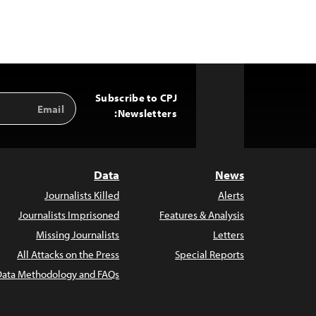
Subscribe to CPJ
Email
Back
Address
Newsletters:
to
Top
Data
News
Journalists Killed
Alerts
Journalists Imprisoned
Features & Analysis
Missing Journalists
Letters
All Attacks on the Press
Special Reports
Data Methodology and FAQs