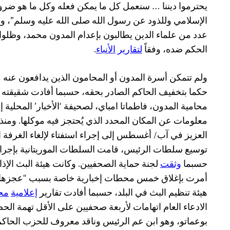
يحترموا ديننا … سنعمل كل ما يمكن فعله وكل ما هو ضرو
الإسلامي وللذود عن رسول الله صلى الله عليه وسلم”، وفق
عدد من علماء الدين يطالبون بإعدام المدون محمد، وظل
الحكم ضده، وفقاً
لتقارير
الأنباء
.
ولم تتمكن أسرة المدون أو المحامون الذين يدافعون عنه
حكما بتخفيف الحاكم الصادر بحقه، حسبما أفادت شقيقته 
محامية المدون، فاطماتا امباي، لصحيفة ‘الأخبار’ المحلية
معلومات عن المكان المحدد الذي يُحتجز فيه موكلها. ومنذ
العزيز في آب/ أغسطس إلى إجراء استفتاء لإلغاء الغرفة ا
توسيع سلطات الرئيس، قامت السلطات الموريتانية بإجراء
حسبما
وثقت
لجنة حماية الصحفيين. وكانت هيئة البث الإذاع
أمرت بإغلاق خمس محطات إخبارية خاصة بسبب “عجزها عن ال
هيئة تنظيم البث في البلد، حسبما أفادت تقارير
إعلامية
مح
الادعاء العام اتهامات لأربعة صحفيين على الأقل تهمة 
بوعماتو، وهو ابن عم الرئيس وناقد معروف للحزب الحاكم، 