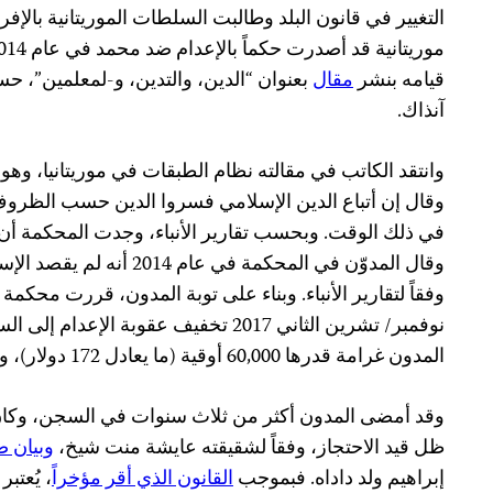
التغيير في قانون البلد وطالبت السلطات الموريتانية بالإ
قيامه بنشر
مقال
بعنوان “الدين، والتدين، و-لمعلمين”، حس
آنذاك.
وانتقد الكاتب في مقالته نظام الطبقات في موريتانيا، و
وقال إن أتباع الدين الإسلامي فسروا الدين حسب الظروف، و
في ذلك الوقت. وبحسب تقارير الأنباء، وجدت المحكمة أن ال
وقال المدوّن في المحكمة في عا
نوفمبر/ تشرين الثاني 2017 تخفيف عقوبة 
المدون غرامة قدرها 60,000 أوقية (ما يعادل 172 دولار)، وفقاً
وقد أمضى المدون أكثر من ثلاث سنوات في السجن، وكان من
ظل قيد الاحتجاز، وفقاً لشقيقته عايشة منت شيخ،
وبيان 
إبراهيم ولد داداه. فبموجب
القانون الذي أقر مؤخراً
، يُعتب