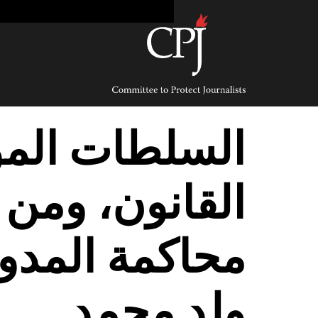
Ski
t
conten
Committee
to
Protect
Journalists
السلطات الموري
القانون، ومن 
محاكمة المدو
ولد محمد