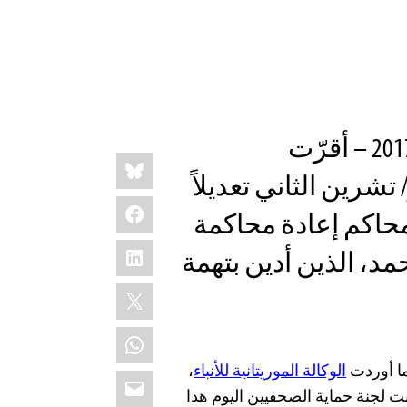
نيويورك، 20 نوفمبر/ تشرين الثاني 2017 – أقرّت
Share
Bluesky
this:
انية في 16 نوفمبر/ تشرين الثاني تعديلاً
Facebook
محاكم إعادة محاكمة
LinkedIn
د، الذين أدين بتهمة
X
WhatsApp
ما أوردت
الوكالة الموريتانية للأنباء
،
Email
ت لجنة حماية الصحفيين اليوم هذا