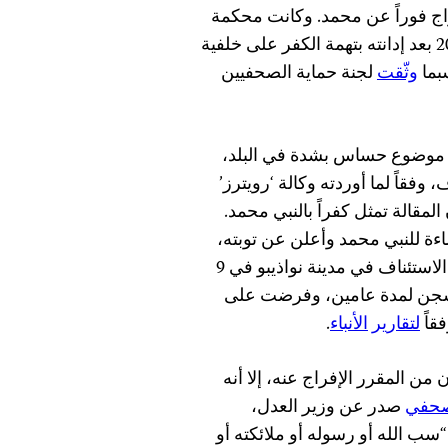
فراج فوراً عن محمد. وكانت محكمة
موريتانية قد أصدرت حكماً بالإعدام ضد محمد في عام 2014 بعد إدانته بتهمة الكفر على خلفية
بما
وثّقت
لجنة حماية الصحفيين
هو موضوع حساس بشدة في البلد،
فقاً لما أوردته وكالة ‘رويترز’
مقالة تمثل كفراً بالنبي محمد.
م 2014 أنه لم يقصد الإساءة للنبي محمد وأعلن عن توبته،
وفقاً لتقارير الأنباء. وبناء على توبة المدون، قررت محكمة الاستئناف في مدينة نواذيبو في 9
الإعدام إلى السجن لمدة عامين، وفرضت على
لتقارير
الأنباء
.
 المقرر الإفراج عنه، إلا أنه
صحفي
صدر عن وزير العدل،
ر “سب الله أو رسوله أو ملائكته أو