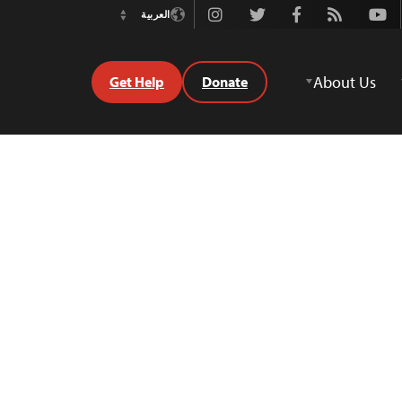
Instagram
Twitter
Facebook
Rss
Youtube
العربية
Switch
Language
About Us
Get Help
Donate