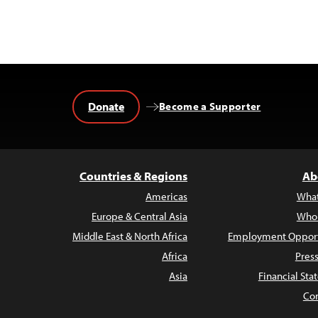
Donate
Become a Supporter
Countries & Regions
Ab
Americas
Wha
Europe & Central Asia
Who
Middle East & North Africa
Employment Opport
Africa
Pres
Asia
Financial St
Con