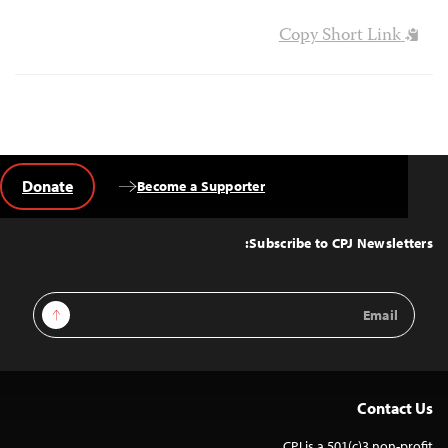
Copy Short Link
Donate
Become a Supporter
Back
to
Top
Subscribe to CPJ Newsletters:
Email
Sign Up
Address
Contact Us
CPJ is a 501(c)3 non-profit.