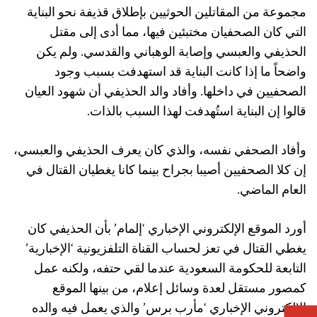
مجموعة من المقاتلين الحوثيين بإطلاق قذيفة نحو البناية
التي كان الصحفيان مختبئين فيها، مما أدى إلى مقتل
الحذيفي والعبسي وإصابة الوهباني والقدسي. ولم يكن
واضحاً ما إذا كانت البناية قد استهدفت بسبب وجود
الصحفيين في داخلها. وأفاد والد الحذيفي أن شهود العيان
قالوا إن البناية استُهدفت لهذا السبب بالذات.
وأفاد الصحفي نفسه، والذي كان يعرف الحذيفي والعبسي،
إن كلا الصحفيين أصيبا بجراح بينما كانا يغطيان القتال في
العام الماضي.
أورد الموقع الإلكتروني الإخباري ‘إلمام’ بأن الحذيفي كان
يغطي القتال في تعز لحساب القناة التلفزيونية ‘الإخبارية’
التابعة للحكومة السعودية عندما لقي حتفه، ولكنه عمل
كمصور مستقل لعدة وسائل إعلام، من بينها الموقع
الإلكتروني الإخباري ‘مأرب برس’ والذي يعمل فيه والده