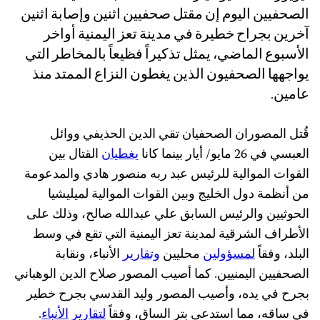
الصحفيين اليوم إن مقتل صحفيين اثنين وإصابة اثنين
آخرين بجراح خطيرة في مدينة تعز اليمنية أواخر
الأسبوع الماضي، يمثل تذكيراً فظيعاً بالمخاطر التي
يواجهها الصحفيون الذين يغطون النزاع الممتد منذ
عامين.
قُتل المصوران الصحفيان تقي الدين الحذيفي ووائل
العبسي في 26 مايو/ أيار بينما كانا
يغطيان
القتال بين
القوات الموالية للرئيس عبد ربه منصور هادي والمدعومة
من أنظمة دول الخليج وبين القوات الموالية لميليشيا
الحوثيين والرئيس السابق علي عبدالله صالح، وذلك على
الأطراف الشرقية لمدينة تعز اليمنية التي تقع في وسط
البلد، وفقاً
لمسؤولين
محليين
وتقارير
الأنباء، ونقابة
الصحفيين اليمنيين. كما أصيب المصور صلاح الدين الوهباني
بجرح في يده، وأصيب المصور وليد القدسي بجرح خطير
في ساقه، مما استدعى بتر الساق، وفقاً
لتقارير
الأنباء
.