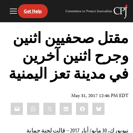
Get Help
Toggle
Committee
Menu
to
Ski
Protect
t
مقتل صحفيين اثنين
Journalists
conten
وجرح اثنين آخرين
في مدينة تعز اليمنية
May 31, 2017 12:46 PM EDT
Share
mail
WhatsApp
LinkedIn
X
Facebook
Bluesky
this:
نيويورك، 30 مايو/ أيار 2017 – قالت لجنة حماية