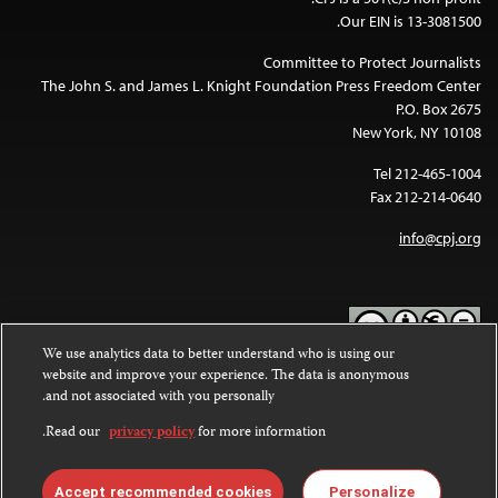
Our EIN is 13-3081500.
Committee to Protect Journalists
The John S. and James L. Knight Foundation Press Freedom Center
P.O. Box 2675
New York, NY 10108
Tel 212-465-1004
Fax 212-214-0640
info@cpj.org
We use analytics data to better understand who is using our
website and improve your experience. The data is anonymous
Except where noted, text on this website is licensed under a
Creative
and not associated with you personally.
Commons Attribution-NonCommercial-NoDerivatives 4.0
.
International License
Read our
privacy policy
for more information.
Images and other media are not covered by the Creative Commons
.
license. For more information about permissions, see our
FAQs
Accept recommended cookies
Personalize