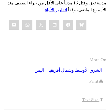
مدينة تعز. وقتل 16 مدنياً على الأقل من جراء القصف منذ
الأسبوع الماضي، وفقاً
لتقارير الأنباء
.
Share
mail
WhatsApp
LinkedIn
X
Facebook
Bluesky
this:
More On:
الشرق الأوسط وشمال أفريقيا
اليمن
Print
Text Size