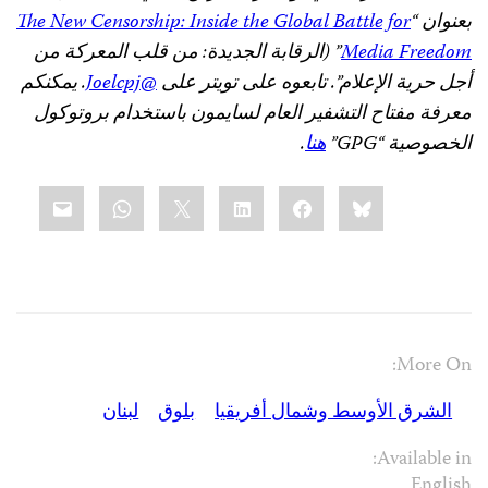
بعنوان “
The New Censorship: Inside the Global Battle for
Media Freedom
” (الرقابة الجديدة: من قلب المعركة من
أجل حرية الإعلام”. تابعوه على تويتر على
@Joelcpj
. يمكنكم
معرفة مفتاح التشفير العام لسايمون باستخدام بروتوكول
الخصوصية “GPG”
هنا
.
Share
mail
WhatsApp
LinkedIn
X
Facebook
Bluesky
this:
More On:
الشرق الأوسط وشمال أفريقيا
بلوق
لبنان
Available in:
English