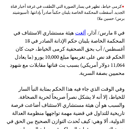
كرمى خياط، تظهر في يسار الصورة التي التُطقت في غرفة أخبار قناة
الجديد. أسقطت المحكمة الخاصة بلبنان حكماً صادراً بإدانتها. (أسيوشيتد
برس/ حسين ملا)
في 8 مارس/ آذار،
ألغت
هيئة مستشاري الاستئناف في
المحكمة الخاصة بلبنان حكم الإدانة الصادر في 18
أغسطس/ آب بحق الصحفية كرمى الخياط، حيث كان
الحكم قد نص على تغريمها مبلغ 10,000 يورو (ما يعادل
11,064 دولار أمريكي) بسبب بث قناتها مقابلات مع شهود
محميين بصفة السرية.
وفي الوقت الذي جاء فيه هذا الحكم بمثابة النبأ السار
للخياط، إلا أنه لا يشكل نصراً صريحاً لحرية الصحافة.
والسبب هو أن هيئة مستشاري الاستئناف أضاعت فرصة
تاريخية للتداول في قضية مهمة تواجهها منظومة العدالة
الدولية، ألا وهي: كيف تُحدث التوازن الصحيح بين الحق في