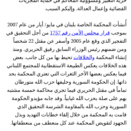
حرية التعبير ومسؤولية المحاكم في حماية المجريات
القضائية وإعمال العدالة. وإليكم السبب.
أُنشأت المحكمة الخاصة بلبنان في مايو/ أيار من عام 2007
بموجب
قرار مجلس الأمن رقم 1757
من أجل التحقيق في
التفجير الذي وقع عام 2005 وأسفر عن مقتل 22 شخصاً
ومن ضمنهم رئيس الوزراء السابق رفيق الحريري. ومنذ
إنشاء المحكمة
والخلافات
تحيط بها من كل جانب. بعض
هذه الخلافات يعكس الطبيعة الاستقطابية للمجتمع اللبناني
فيما يعكس بعضها الآخر الثغرات التي تعتري المحكمة بحد
ذاتها. إن الحكومة السورية وحليفها حزب الله متورطان
تماماً في مقتل الحريري فيما تجري محاكمة خمسة مشتبه
بهم على صلة بحزب الله غيابياً. وقد جابه مؤيدو الحكومة
السورية وحزب الله بالمقاومة الشرسة التحقيق الذي
قامت به المحكمة من خلال إلقاء خطابات التهديد وبذل
الجهود لتقويض المحكمة عند كل منعطف من منعطفاتها.