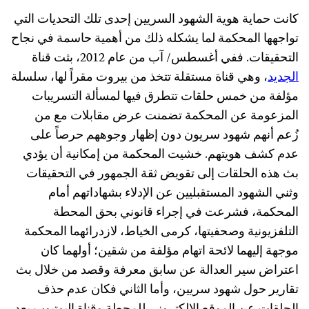
كانت حماية هوية الشهود السريين إحدى تلك التحديات التي
تواجهها المحكمة لما يشكله ذلك من أهمية حاسمة في نجاح
التحقيقات. ففي أغسطس/ آب من عام 2012، بثت قناة
الجديد
، وهي قناة مستقلة تتخذ من بيروت مقراً لها، سلسلة
مؤلفة من خمس حلقات تتطرق فيها لمسألة التسريبات
المزعومة عن المحكمة تضمنت عرض مقابلات مع من
زُعم أنهم شهود سريون دون إظهار وجوههم حرصاً على
عدم كشف هويتهم. خشيت المحكمة من إمكانية أن يؤدي
بث هذه الحلقات إلى تقويض ثقة الجمهور في التحقيقات
وثني الشهود المستقبليين عن الإدلاء بشهاداتهم أمام
المحكمة، فشرعت في إجراء قانوني بحق المحطة
التلفزيونية وصحفيتها، كرمى الخياط، لازدرائهما المحكمة
موجهة إليهما لائحة اتهام مؤلفة من شقين؛ أولهما كان
اعتراض سير العدالة عن سابق معرفة وقصد من خلال بث
تقارير حول شهود سريين، وأما الثاني فكان عدم حذف