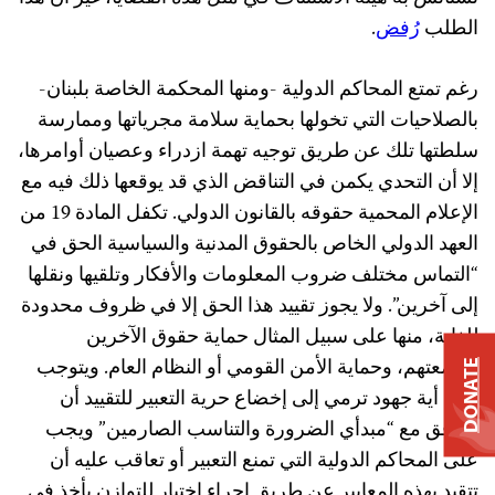
الطلب
رُفض
.
رغم تمتع المحاكم الدولية -ومنها المحكمة الخاصة بلبنان-
بالصلاحيات التي تخولها بحماية سلامة مجرياتها وممارسة
سلطتها تلك عن طريق توجيه تهمة ازدراء وعصيان أوامرها،
إلا أن التحدي يكمن في التناقض الذي قد يوقعها ذلك فيه مع
الإعلام المحمية حقوقه بالقانون الدولي. تكفل المادة 19 من
العهد الدولي الخاص بالحقوق المدنية والسياسية الحق في
“التماس مختلف ضروب المعلومات والأفكار وتلقيها ونقلها
إلى آخرين”. ولا يجوز تقييد هذا الحق إلا في ظروف محدودة
للغاية، منها على سبيل المثال حماية حقوق الآخرين
وسمعتهم، وحماية الأمن القومي أو النظام العام. ويتوجب
DONATE
على أية جهود ترمي إلى إخضاع حرية التعبير للتقييد أن
تتوافق مع “مبدأي الضرورة والتناسب الصارمين” ويجب
على المحاكم الدولية التي تمنع التعبير أو تعاقب عليه أن
تتقيد بهذه المعايير عن طريق إجراء اختبار للتوازن يأخذ في