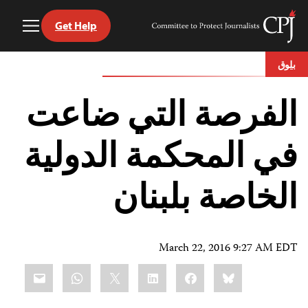
Get Help
Toggle
Committee
Menu
to
Ski
Protect
بلوق
t
Journalists
conten
الفرصة التي ضاعت
في المحكمة الدولية
الخاصة بلبنان
March 22, 2016 9:27 AM EDT
Share
mail
WhatsApp
LinkedIn
X
Facebook
Bluesky
this: