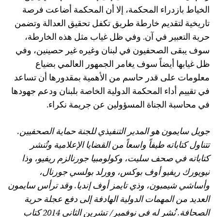
الخياط بازدراء المحكمة، إلا أن المحكمة أضاعت فرصة
تاريخية لتقديم خارطة طريق تكفل تحقيق العدالة وتضمن
حرية التعبير في آن. وفي ظل غياب مثل هذه الخارطة،
سوف يبقى الصحفيون في لبنان وغيره غير حصينين، وفي
ظل غيابها أيضاً سوف يغامر الجمهور العالمي بضياع
معلومات على قدر حاسم من الأهمية بمقدورها أن تساعد
في تقييم أداء المحكمة الدولية الخاصة بلبنان ودعم جهودها
في محاسبة الجناة المسؤولين عن جريمة نكراء.
جويل سايمون هو المدير التنفيذي للجنة حماية الصحفيين.
تتناول كتاباته طيفاً واسعاً من القضايا الإعلامية وتُنشر
كتاباته في صحف سليت، وكولومبيا جورنالزم ريفيو، وذا
نيويورك ريفيو أوف بوكس، وورلد بولسي جورنال،
وأساشي شيمبون، وذي تايمز أوف إنديا. وقد ترأس سايمون
العديد من المهمات الدولية الهادفة إلى دفع عجلة حرية
الصحافة. نُشر له في نوفمبر/ تشرين الثاني 2014 كتاب