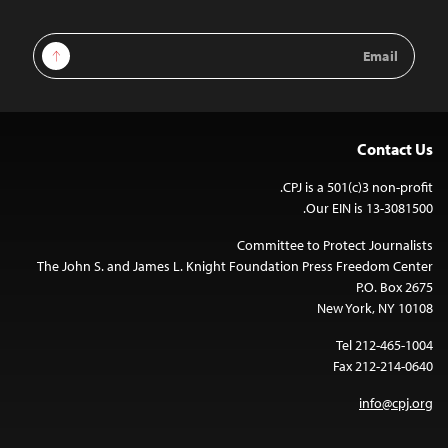
Email
Sign Up
Address
Contact Us
CPJ is a 501(c)3 non-profit.
Our EIN is 13-3081500.
Committee to Protect Journalists
The John S. and James L. Knight Foundation Press Freedom Center
P.O. Box 2675
New York, NY 10108
Tel 212-465-1004
Fax 212-214-0640
info@cpj.org