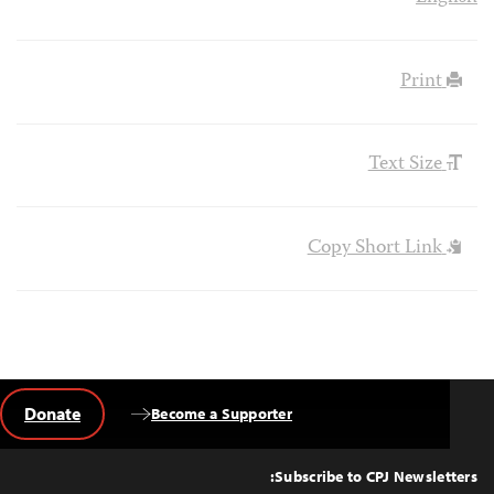
Print
Text Size
Copy Short Link
Donate
Become a Supporter
Back
to
Top
Subscribe to CPJ Newsletters: