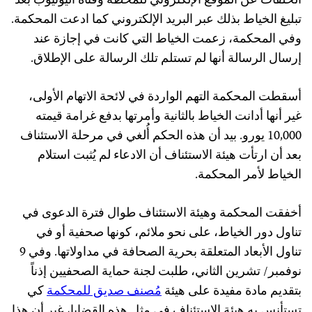
الحلقات عن الموقع الإلكتروني للمحطة وقناة اليوتيوب بعد
تبليغ الخياط بذلك عبر البريد الإلكتروني كما ادعت المحكمة.
وفي المحكمة، زعمت الخياط التي كانت في إجازة عند
إرسال الرسالة أنها لم تستلم تلك الرسالة على الإطلاق.
أسقطت المحكمة التهم الواردة في لائحة الاتهام الأولى،
غير أنها أدانت الخياط بالثانية وأمرتها بدفع غرامة قيمته
10,000 يورو. بيد أن هذه الحكم أُلغي في مرحلة الاستئناف
بعد أن ارتأت هيئة الاستئناف أن الادعاء لم يُثبت استلام
الخياط لأمر المحكمة.
أخفقت المحكمة وهيئة الاستئناف طوال فترة الدعوى في
تناول دور الخياط، على نحو ملائم، كونها صحفية أو في
تناول الأبعاد المتعلقة بحرية الصحافة في مداولاتها. وفي 9
نوفمبر/ تشرين الثاني، طلبت لجنة حماية الصحفيين إذناً
بتقديم مادة مفيدة على هيئة
مُصنف صديق للمحكمة
كي
تستأنس به هيئة الاستئناف في مثل هذه القضايا، غير أن هذا