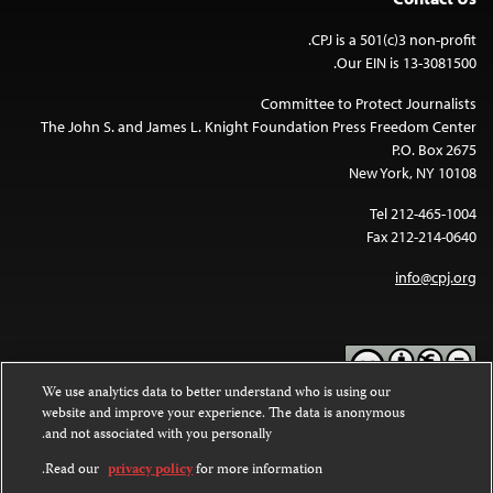
CPJ is a 501(c)3 non-profit.
Our EIN is 13-3081500.
Committee to Protect Journalists
The John S. and James L. Knight Foundation Press Freedom Center
P.O. Box 2675
New York, NY 10108
Tel 212-465-1004
Fax 212-214-0640
info@cpj.org
We use analytics data to better understand who is using our
website and improve your experience. The data is anonymous
Except where noted, text on this website is licensed under a
Creative
and not associated with you personally.
Commons Attribution-NonCommercial-NoDerivatives 4.0
.
International License
Read our
privacy policy
for more information.