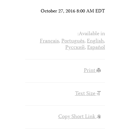
October 27, 2016 8:00 AM EDT
Available in:
Français
,
Português
,
English
,
Русский
,
Español
Print
Text Size
Copy Short Link