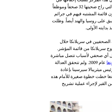
ي هذا المركز بسبب إخفاقها في
ماندناو عام 2009 التي راح ضحيتها 32 صحفاً وموظفاً
ون قائمة المشتبه فيهم في جرائم
ق على روسيا والهند أيضاً. وظلت
بدايته الأولى.
 الصحفيين في سريلانكا خلال
وج سريلانكا من قائمة المؤشر.
قتل أي صحفي لأسباب تتصل مباشرة
نغا
عام 2009. ولم تتحقق العدالة
يس ميثريبالا سيرسينا بإعادة
ونغا خطت خطوة صغيرة للأمام هذه
ن القبر لإجراء عملية تشريح