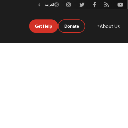
Instagram
Twitter
Facebook
Rss
Youtube
العربية
Switch
Language
About Us
Get Help
Donate