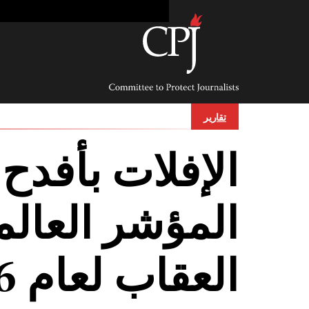
Ski
t
conten
Committee
to
Protect
Journalists
تقارير
الإفلات بأفدح 
المؤشر العالم
العقاب لعام 2016