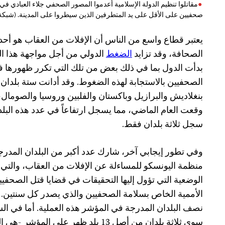
صحفيين على الأقل على يد المتطرفين الذين سيطروا على المدينة. (شبكة
يعتبر قطاع واسع من الناس أن الإفلات من العقاب هو أحد 
الصحافة، وقد تزايد
الضغط
الدولي من أجل مواجهة هذا ا
بدأت الدول بما في ذلك بعض من تلك التي تكرر ظهورها في
الصحفيين بالاستجابة لهذه الضغوط. وقد أدانت ستة بلدا
بنغلاديش والبرازيل وباكستان والفلبين وروسيا والصومال
وقعت العام الماضي، مما يسجل ارتفاعاً في عدد هذه البلد
سجل ثلاثة بلدان فقط.
وفي تطور إيجابي آخر، شارك عدد أكبر من البلدان المدرج
منظمة اليونسكو للمساءلة عن الإفلات من العقاب، والتي
الوضعية التي تؤول إليها التحقيقات في قضايا قتل الصحفيي
الأممية الخاص بسلامة الصحفيين والذي يصدر كل سنتين. 
نصف البلدان المدرجة في المؤشر هذه العملية. أما في ال
سوى ثلاثة بلدان من أصل 13 بلد ظهر على المؤشر -هي الهند وجنوب السودان وسوريا.