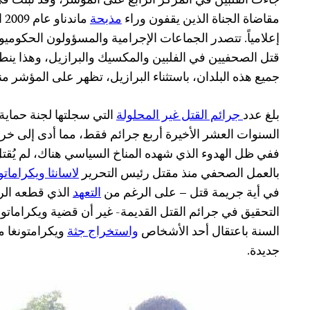
جاءت الفلبين في المركز الرابع على المؤشر، وقد ثبتت ف
مقاضاة الجناة الذين يقفون وراء
مذبحة
إعلامياً. تتصدر الجماعات الإجرامية والمسؤولون الحكومي
قتل الصحفيين في الفلبين والمكسيك والبرازيل، وهذا ينطب
جميع هذه البلدان، باستثناء البرازيل، تظهر على المؤشر منذ 
بلغ عدد
جرائم القتل غير المحلولة
التي سجلتها لجنة حماية
السنوات العشر الأخيرة أربع جرائم فقط، مما أدى إلى خر
ففي ظل الهدوء الذي شهده المناخ السياسي هناك، لم يُ
بالعمل الصحفي منذ مقتل رئيس التحرير
لاسانثا ويكراماتو
في أية جريمة قتل – على الرغم من
التعهد
الذي قطعه الرئ
التحقيق في جرائم القتل القديمة- غير أن قضية ويكرامات
السنة باعتقال أحد الأشخاص
واستخراج جثة
ويكرامتونغا م
جديدة.