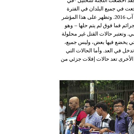
فقد أخضعت اللجنة للتحليل -في
عت في جميع البلدان في الفترة
الواقعة ما بين 1 سبتمبر/ أيلول 2006 ولغاية 31 أغسطس/ آب 2016. وتظهر على هذا المؤشر
ائم فما فوق لم يتم حلها – وهو
الماضي. وتعتبر حالات القتل غير محلولة
التي يخضع فيها بعض، وليس جميع،
تدخل في العد. وأما الحالات التي
ي الأخرى تعد حالات إفلات جزئي من