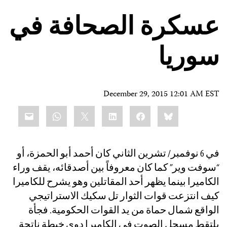
عسكرة الصحافة في
سوريا
December 29, 2015 12:01 AM EST
Share
mail
WhatsApp
LinkedIn
X
Facebook
Bluesky
this:
في 6 نوفمبر/ تشرين الثاني كان أحمد أبو الحمزة، أو
“سوفت وير” كما كان معروفاً بين أصدقائه، يقف وراء
الكاميرا بينما يظهر أحد المقاتلين وهو يشرح للكاميرا
كيف انتزعت قوات الثوار تل سكيك الاستراتيجي
الواقع شمال حماة من يد القوات الحكومية. فجأة
يلتقط مسجل الصوت في الكاميرا دوي خبطة ناتجة