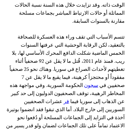
الوقت ذاته. وقد تزايدت خلال هذه السنة نسبة الحالات
المماثلة أو حالات الارتباط المباشر بجماعات مسلحة
مقارنة بالسنوات السابقة.
تتسم الأسباب التي تقف وراء هذه العسكرة للصحافة
بالتعقيد، لكن الرقابة الوحشية التي عرفتها السنوات
الخمس الماضية شكلت الدافع المحرك الأساسي لها، بلا
ريب. فمنذ عام 2011، قُتل ما لا يقل عن 92 صحفياً أثناء
تغطيتهم لأحداث الصراع في سوريا. وهناك نحو 25 صحفياً
مفقوداً أو محتجزاً كرهينة، فيما يقبع ما لا يقل عن 7
صحفيين في
سجون
الحكومة السورية. وفي مواجهة هذه
المخاطر الرهيبة، توقف الصحفيون الدوليون إلى حد كبير
عن الذهاب إلى سوريا فيما
فر
عشرات الصحفيين
السوريين إلى خارج البلاد. أما الذي تبقوا فقد انضموا بوتيرة
آخذة في التزايد إلى الجماعات المسلحة أو دُفعوا نحو
الاعتماد تماماً على تلك الجماعات لضمان ولو قدر يسير من