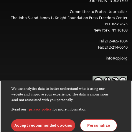
Our EIN is 13-3081500.
Committee to Protect Journalists
The John S. and James L. Knight Foundation Press Freedom Center
P.O. Box 2675
New York, NY 10108
Tel 212-465-1004
Fax 212-214-0640
info@cpj.org
We use analytics data to better understand who is using our
website and improve your experience. The data is anonymous
Except where noted, text on this website is licensed under a
Creative
and not associated with you personally.
Commons Attribution-NonCommercial-NoDerivatives 4.0
.
International License
Read our
privacy policy
for more information.
Images and other media are not covered by the Creative Commons
.
license. For more information about permissions, see our
FAQs
Accept recommended cookies
Personalize