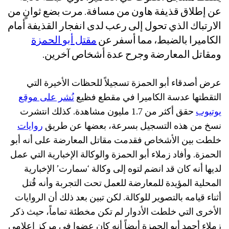
عن إطلاق قذيفة هاون من مسافة. مرت بضع ثوانٍ من
الارتباك الذي تحول إلى رعب لدى انفجار القذيفة أمام
الكاميرا بالضبط، مما أسفر عن
مقتل أبو الحمزة
ومقاتل المعارضة وجرح عدة أشخاص آخرين.
عرض أصدقاء أبو الحمزة تسجيلاً للحظات الأخيرة التي
التقطتها عدسة الكاميرا في مقطع فظيع
نُشر على موقع
يوتيوب
حقق أكثر من 1.7 مليون مشاهدة. كذلك انتشرت
نسخ من هذه التسجيل بسرعة، بعضها عن طريق
روايات
خلطت بين الأشخاص فقدمت مقاتل المعارضة على أنه أبو
الحمزة. وأفاد زملاء أبو الحمزة والوكالة الإخبارية التي عمل
لديها أنه كان قد انضم لتوه إلى وكالة ‘سمارت’ الإخبارية
المحلية المؤيدة للمعارضة للعمل تحت التجربة وأنه قُتل
أثناء قيامه بالتصوير للوكالة. لكن تبين بعد ذلك أن الروايات
الأخرى التي خلطت الأدوار لم تكن مخطئة تماماً، حيث ذكر
زملاء أحمد أبو الحمزة أيضاً أنه كان عضوا في مركز إعلامي