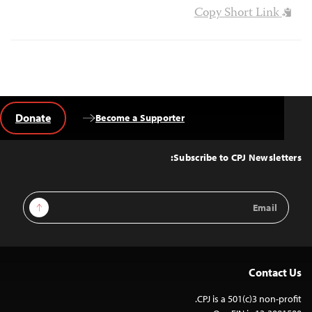
Copy Short Link
Donate
Become a Supporter
Back
to
Top
Subscribe to CPJ Newsletters:
Email
Sign Up
Address
Contact Us
CPJ is a 501(c)3 non-profit.