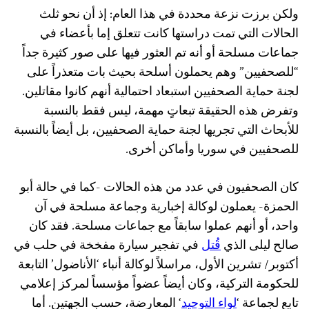
ولكن برزت نزعة محددة في هذا العام: إذ أن نحو ثلث
الحالات التي تمت دراستها كانت تتعلق إما بأعضاء في
جماعات مسلحة أو أنه تم العثور فيها على صور كثيرة جداً
“للصحفيين” وهم يحملون أسلحة بحيث بات متعذراً على
لجنة حماية الصحفيين استبعاد احتمالية أنهم كانوا مقاتلين.
وتفرض هذه الحقيقة تبعاتٍ مهمة، ليس فقط بالنسبة
للأبحاث التي تجريها لجنة حماية الصحفيين، بل أيضاً بالنسبة
للصحفيين في سوريا وأماكن أخرى.
كان الصحفيون في عدد من هذه الحالات -كما في حالة أبو
الحمزة- يعملون لوكالة إخبارية وجماعة مسلحة في آن
واحد، أو أنهم عملوا سابقاً مع جماعات مسلحة. فقد كان
صالح ليلى الذي
قُتل
في تفجير سيارة مفخخة في حلب في
أكتوبر/ تشرين الأول، مراسلاً لوكالة أنباء ‘الأناضول’ التابعة
للحكومة التركية، وكان أيضاً عضواً مؤسساً لمركز إعلامي
تابع لجماعة ‘
لواء التوحيد
‘ المعارضة، حسب الجهتين. أما