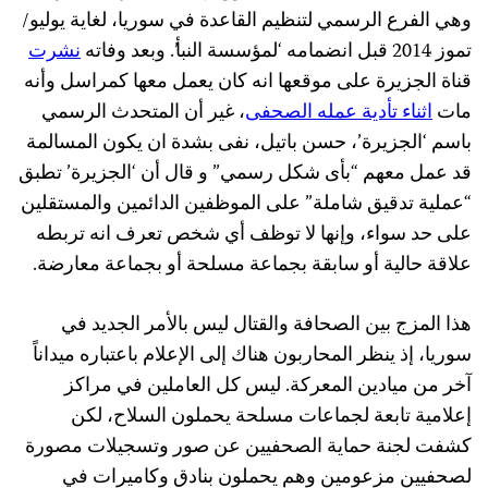
وهي الفرع الرسمي لتنظيم القاعدة في سوريا، لغاية يوليو/
تموز 2014 قبل انضمامه ‘لمؤسسة النبأ’. وبعد وفاته
نشرت
قناة الجزيرة على موقعها انه كان يعمل معها كمراسل وأنه
مات
اثناء تأدية عمله الصحفى
، غير أن المتحدث الرسمي
باسم ‘الجزيرة’، حسن باتيل، نفى بشدة ان يكون المسالمة
قد عمل معهم “بأى شكل رسمي” و قال أن ‘الجزيرة’ تطبق
“عملية تدقيق شاملة” على الموظفين الدائمين والمستقلين
على حد سواء، وإنها لا توظف أي شخص تعرف انه تربطه
علاقة حالية أو سابقة بجماعة مسلحة أو بجماعة معارضة.
هذا المزج بين الصحافة والقتال ليس بالأمر الجديد في
سوريا، إذ ينظر المحاربون هناك إلى الإعلام باعتباره ميداناً
آخر من ميادين المعركة. ليس كل العاملين في مراكز
إعلامية تابعة لجماعات مسلحة يحملون السلاح، لكن
كشفت لجنة حماية الصحفيين عن صور وتسجيلات مصورة
لصحفيين مزعومين وهم يحملون بنادق وكاميرات في