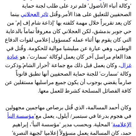
‘وكالة أنباء الأناضول’ فلم ترد على طلب لجنة حماية
الصحفيين للتعليق على هذا الأمر.وقُتل
ثائر العجلاني
بينما
كان يعد تقريراً خلال مهمة كلفته بها ‘إذاعة شام إف إم’ من
حي جوبر بدمشق، لكن العجلاني كان معروفاً تماماً بالدعاية
التي كان يقوم بها أثناء عمله كمسؤول إعلامي لقوات الدفاع
الوطني، وهي عبارة عن ميليشيا موالية للحكومة. وقُتل في
هذا العام مراسل آخر كان يعمل لوكالة ‘سمارت’، هو
عبادة
غزال
، وكان يعمل قبل ذلك مع جماعة ‘أحرار الشام’.وذكرت
وكالة ‘سمارت’ للجنة حماية الصحفيين أنها تطبق قانوناً
صارماً يقضي بوجوب أن يكون جميع مراسليها مستقلين عن
كافة الفصائل المسلحة كشرط للعمل معها.
وكان أحمد المسالمة، الذي قُتل برصاص مهاجمين مجهولين
في هجوم بدرعا في سبتمبر/ أيلول، يعمل مع’
مؤسسة النبأ
الإعلامية
‘ المحلية. وبحسب مدير ‘مؤسسة النبأ’، إبراهيم
حمد، كان المسالمة يعمل مسؤولاً إعلاميا ‘لجبهة النصرة’