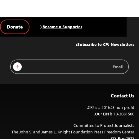
Donate
Become a Supporter
Back
to
Top
Subscribe to CPJ Newsletters:
Email
Sign Up
Address
Contact Us
CPJ is a 501(c)3 non-profit.
Our EIN is 13-3081500.
Committee to Protect Journalists
The John S. and James L. Knight Foundation Press Freedom Center
P.O. Box 2675