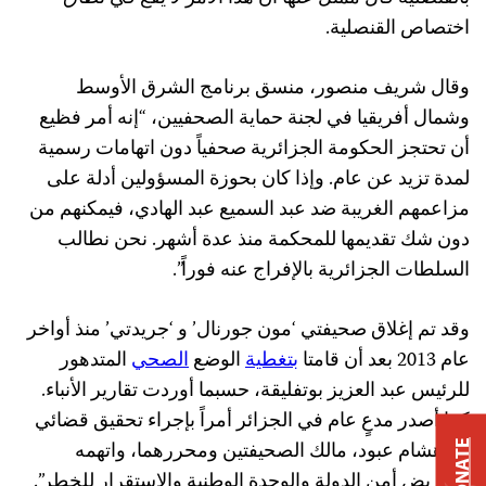
اختصاص القنصلية.
وقال شريف منصور، منسق برنامج الشرق الأوسط
وشمال أفريقيا في لجنة حماية الصحفيين، “إنه أمر فظيع
أن تحتجز الحكومة الجزائرية صحفياً دون اتهامات رسمية
لمدة تزيد عن عام. وإذا كان بحوزة المسؤولين أدلة على
مزاعمهم الغريبة ضد عبد السميع عبد الهادي، فيمكنهم من
دون شك تقديمها للمحكمة منذ عدة أشهر. نحن نطالب
السلطات الجزائرية بالإفراج عنه فوراً”.
وقد تم إغلاق صحيفتي ‘مون جورنال’ و ‘جريدتي’ منذ أواخر
عام 2013 بعد أن قامتا
بتغطية
الوضع
الصحي
المتدهور
للرئيس عبد العزيز بوتفليقة، حسبما أوردت تقارير الأنباء.
كما أصدر مدعٍ عام في الجزائر أمراً بإجراء تحقيق قضائي
مع هشام عبود، مالك الصحيفتين ومحررهما، واتهمه
DONATE
“بتعريض أمن الدولة والوحدة الوطنية والاستقرار للخطر”.