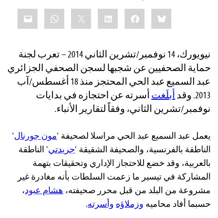
Share
mail
WhatsApp
LinkedIn
X
Facebook
Bluesky
this:
نيويورك، 14 نوفمبر/تشرين الثاني 2014 – تعرب لجنة
حماية الصحفيين عن شجبها لسجن الصحفي الجزائري
عبد السميع عبد الحي المحتجز منذ 18 أغسطس/آب
2013. وقد
أبلَغت
أسرته عن احتجازه في بدايات
نوفمبر/تشرين الثاني، وفقاً لتقارير الأنباء.
يعمل عبد السميع عبد الحي مراسلا لصحيفة ‘
مون جورنال
‘
الناطقة بالفرنسية، والصحيفة الشقيقة ‘
جريدتي
‘ الناطقة
بالعربية، وقد خضع للاحتجاز الإداري وتحقيقات بتهمة
المشاركة في تيسير ما زعمت السلطات بأنه مغادرة غير
مشروعة من البلد من قبل محرر صحيفته،
هشام عبود
،
حسبما أفاد محاميه
وزملاؤه
وأسرته
.