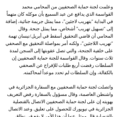
وعلمت لجنة حماية الصحفيين من المحامي محمد
القواسمة الذي يدافع عن عبد السميع بأن موكله كان متهماً
في البداية “بتهريب لاجئين”، مما يمثل جريمة جنائية، إضافة
إلى “تسهيل تهريب” أشخاص، مما يمثل جنحة. وقال
المحامي أن قاضي التحقيق أسقط في أبريل/نيسان تهمة
“تهريب اللاجئين”، ولكنه أمر بمواصلة التحقيق مع الصحفي
على خلفية الجنحة، والتي تصل عقوبتها إلى السجن لمدة
ثلاث سنوات. وقال القواسمة للجنة حماية الصحفيين إن
السلطات رفضت أربع طلبات للإفراج عن الصحفي
بالكفالة، وإن السلطات لم تحدد موعداً لمحاكمته.
واتصلت لجنة حماية الصحفيين مع السفارة الجزائرية في
واشنطن العاصمة، وقال مسؤول بالسفارة رفض التعريف
بهويته إن على لجنة حماية الصحفيين الاتصال بالقنصلية
الجزائرية في نيويورك للحصول على تعليق. وعند الاتصال
بالقنصلية قال ممثل عنها أن هذا الأمر لا يقع في نطاق