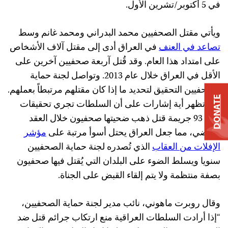
في 5 أكتوبر/تشرين الأول.
ويأتي مقتل الصحفيين محمد البدراني ومحمد غانم وسط
تصاعد في العنف
في العراق أدى إلى مقتل آلاف الأشخاص
على امتداد هذا العام. وقد قُتل آربعة صحفيين آخرين على
الأقل في العراق خلال عام 2013. وتواصل لجنة حماية
الصحفيين التحقيق لتحديد ما إذا كان مقتلهم مرتبطاً بعملهم.
DONATE
ولم تظهر أية إشارات على أن السلطات تجري تحقيقات
لحل 93 جريمة قتل ذهب ضحيتها صحفيون خلال العقد
الماضي، مما جعل العراق يحتل أسوأ مرتبة على
مؤشر
الإفلات من العقاب
الذي تُصدره لجنة حماية الصحفيين
سنويا ويسلط الضوء على البلدان التي يُقتل فيها صحفيون
بصفة منتظمة ولا يتم إلقاء القبض على الجناة.
وقال روبرت ماهوني، نائب مدير لجنة حماية الصحفيين،
“إذا أرادت السلطات العراقية منع ارتكاب جرائم قتل ضد