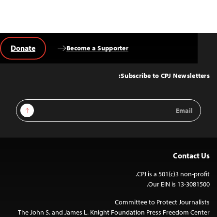
Donate
Become a Supporter
Back
to
Top
Subscribe to CPJ Newsletters:
Email
Sign Up
Address
Contact Us
CPJ is a 501(c)3 non-profit.
Our EIN is 13-3081500.
Committee to Protect Journalists
The John S. and James L. Knight Foundation Press Freedom Center