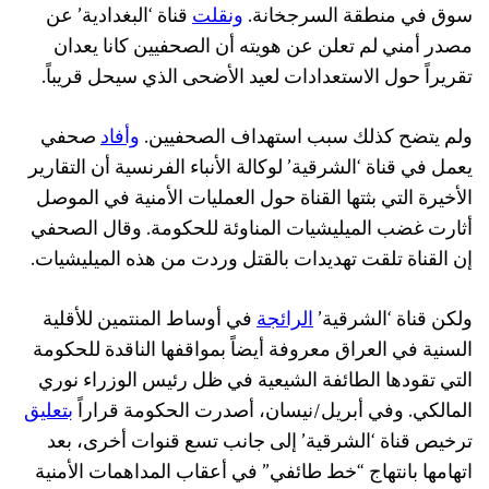
سوق في منطقة السرجخانة.
ونقلت
قناة ‘البغدادية’ عن
مصدر أمني لم تعلن عن هويته أن الصحفيين كانا يعدان
تقريراً حول الاستعدادات لعيد الأضحى الذي سيحل قريباً.
ولم يتضح كذلك سبب استهداف الصحفيين.
وأفاد
صحفي
يعمل في قناة ‘الشرقية’ لوكالة الأنباء الفرنسية أن التقارير
الأخيرة التي بثتها القناة حول العمليات الأمنية في الموصل
أثارت غضب الميليشيات المناوئة للحكومة. وقال الصحفي
إن القناة تلقت تهديدات بالقتل وردت من هذه الميليشيات.
ولكن قناة ‘الشرقية’
الرائجة
في أوساط المنتمين للأقلية
السنية في العراق معروفة أيضاً بمواقفها الناقدة للحكومة
التي تقودها الطائفة الشيعية في ظل رئيس الوزراء نوري
المالكي. وفي أبريل/نيسان، أصدرت الحكومة قراراً
بتعليق
ترخيص قناة ‘الشرقية’ إلى جانب تسع قنوات أخرى، بعد
اتهامها بانتهاج “خط طائفي” في أعقاب المداهمات الأمنية