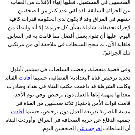
الصحفيين في المستقبل، فعليها إنهاء الإفلات من العقاب
عن الجرائم السابقة. لقد لقي عدد كبير من الصحفيين
حتفهم في العراق وقد لا يكون لدى الحكومة قدرات كافية
لإجراء تحقيقات شاملة بشأن كل جريمة؛ إلا أنه وابتداءً من
اليوم، عليها أن تقوم بعمل أفضل مما قامت به في السابق.
فلغاية الآن، لم تنجح السلطات في ملاحقة أي من مرتكبي
تلك الجرائم”.
وفي قضية منفصلة، رفضت السلطات في سبتمبر/أيلول
تجديد ترخيص قناة ‘البغدادية’ الفضائية، حسبما
أفادت
القناة.
وكانت الشرطة قد داهمت مكتب القناة في بغداد وصادرت
معداتها متهمة إياها بالعمل دون ترخيص. وفي يوم الأحد،
قامت قوات الأمن باحتجاز ثلاثة صحفيين من القناة في
مدينة الناصرية بذريعة العمل دون ترخيص، حسبما
أفادت
جمعية الدفاع عن حرية الصحافة في العراق. وأوردت القناة
أن السلطات
أفرجت عن
الصحفيين اليوم.