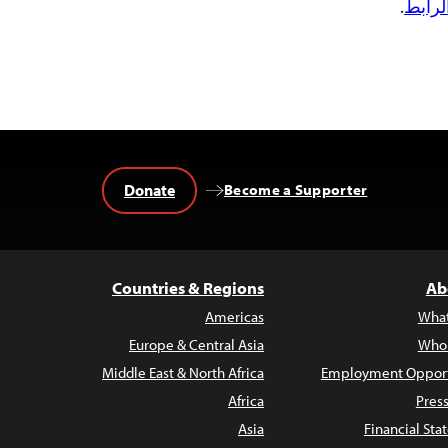
لرابط
.
Donate
Become a Supporter
Countries & Regions
Ab
Americas
Wha
Europe & Central Asia
Who
Middle East & North Africa
Employment Opport
Africa
Pres
Asia
Financial St