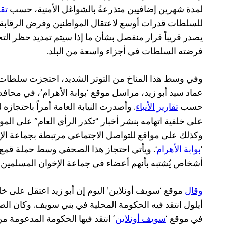
لمدة شهرين إضافيين متذرعةً بالشواغل الأمنية، حسب
تقا
للسلطات قدرات أوسع لاعتقال المواطنين وفرض الرقابة 
يصدر قريباً قرار منفصل بشأن ما إذا سيتم تمديد حظر الت
فرضته السلطات في أجزاء واسعة من البلد.
وفي وسط هذا المناخ من التوتر الشديد، احتجزت سلطات
عماد سيد أبو زيد، مراسل موقع ‘بوابة الأهرام’، في محا
حسب
تقارير الأنباء
على خلفية اتهامه بنشر أخبار “تكدر الرأي العام” على المو
وكذلك على مواقع للتواصل الاجتماعي مرتبطة بجماعة الإ
‘
بوابة الأهرام
‘. ويأتي احتجاز هذا الصحفي وسط حملة قمع
أشخاص يُشتبه بأنهم أعضاء في جماعة الإخوان المسلمين أ
وقال
موقع ‘سويف أونلاين’ اليوم إن أبو زيد اعتقل على خ
أيلول انتقد فيه الحكومة المحلية في بني سويف. وكان ا
في موقع ‘
سويف أونلاين
‘ انتقد فيها الحكومة المدعومة م