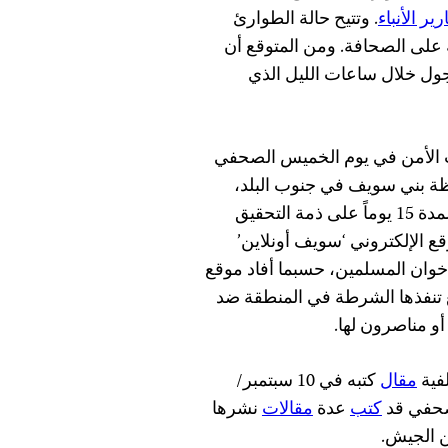
رير الأنباء
. وتتيح حالة الطوارئ
على الصحافة. ومن المتوقع أن
جول خلال ساعات الليل الذي
 الأمن في يوم الخميس الصحفي
فظة بني سويف في جنوب البلد،
. وأصدرت النيابة العامة أمراً باحتجازه لمدة 15 يوماً على ذمة التحقيق
قع الإلكتروني ‘سويف أونلاين’
خوان المسلمين، حسبما أفاد موقع
 تنفذها الشرطة في المنطقة ضد
و مناصرون لها.
لفية
مقال
كتبه في 10 سبتمبر/
لصحفي قد
كتب
عدة
مقالات
نشرها
ن الجيش.