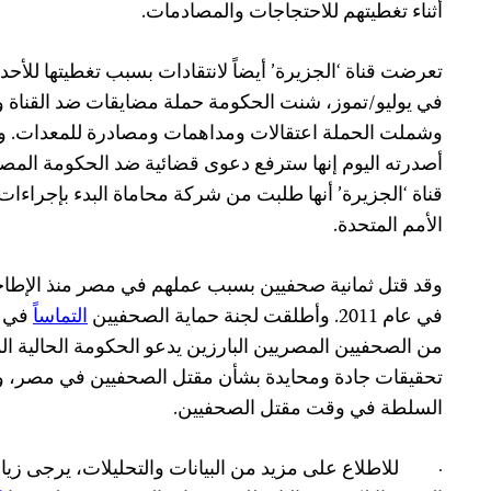
أثناء تغطيتهم للاحتجاجات والمصادمات.
تعرضت قناة ‘الجزيرة’ أيضاً لانتقادات بسبب تغطيتها ل
في يوليو/تموز، شنت الحكومة حملة مضايقات ضد القناة وض
وشملت الحملة اعتقالات ومداهمات ومصادرة للمعدات. وق
أصدرته اليوم إنها سترفع دعوى قضائية ضد الحكومة المصر
قناة ‘الجزيرة’ أنها طلبت من شركة محاماة البدء بإجراءات ق
الأمم المتحدة.
وقد قتل ثمانية صحفيين بسبب عملهم في مصر منذ الإطا
في عام 2011. وأطلقت لجنة حماية الصحفيين
التماساً
من الصحفيين المصريين البارزين يدعو الحكومة الحالية ا
تحقيقات جادة ومحايدة بشأن مقتل الصحفيين في مصر، 
السلطة في وقت مقتل الصحفيين.
·
للاطلاع على مزيد من البيانات والتحليلات، يرجى 