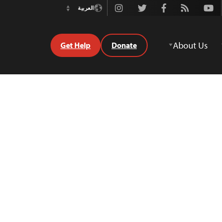
Instagram
Twitter
Facebook
Rss
Youtube
العربية
Switch
Language
About Us
Get Help
Donate