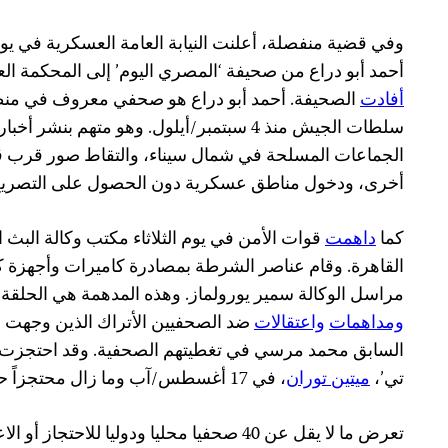
وفي قضية منفصلة، أعلنت النيابة العامة العسكرية في يوم
أحمد أبو دراع من صحيفة ‘المصري اليوم’ إلى المحكمة ال
أفادت
الصحيفة. أحمد أبو دراع هو صحفي معروف في منطق
سلطات الجيش منذ 4 سبتمبر/أيلول. وهو متهم ب
الجماعات المسلحة في شمال سيناء، والتقاط صور قرب 
أخرى، ودخول مناطق عسكرية دون الحصول على التصريح 
كما
داهمت
قوات الأمن في يوم الثلاثاء مكتب وكالة البث ا
القاهرة. وقام عناصر الشرطة بمصادرة كاميرات وأجهزة ك
مراسل الوكالة سمير يورولماز. وهذه المدهمة هي الحلقة
ومداهمات
واعتقالات
ضد الصحفيين الأتراك الذين وجهت إل
السابق محمد مرسي في تغطيتهم الصحفية. وقد احتجزت 
تي’،
ميتين توران
، في 17 أغسطس/آب وما زال محتجزاً حتى الآن.
تعرض ما لا يقل عن 40 صحفيا محليا ودوليا للا