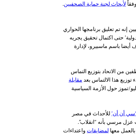
لأبحاث لجنة حماية الصحفيين
.
 إنه تم تعليق برنامجها الحواري
دولية’ حتى اكتمال تحقيق يجريه
ف أيضا باسم ماسبيرو، لإدارة
فين من الاتحاد بتوزيع التماس
ء توزيع هذا الالتماس بعد
مقابلة
قناة ‘سي أن أن’ الأمريكية مع شهيرة أمين في 7 يوليو/تموز حول الأزمة السياسية
‘سي أن أن’
للأحداث في مصر
ت عزل مرسي بأنه “انقلاب”.
بالعمل معها
لمضايقات
واعتداءات