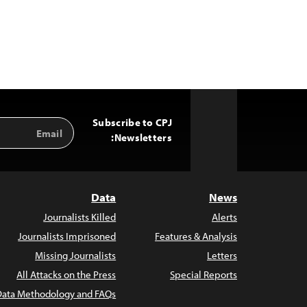
Subscribe to CPJ
Email
Back
Address
Newsletters:
to
Top
Data
News
Journalists Killed
Alerts
Journalists Imprisoned
Features & Analysis
Missing Journalists
Letters
All Attacks on the Press
Special Reports
Data Methodology and FAQs