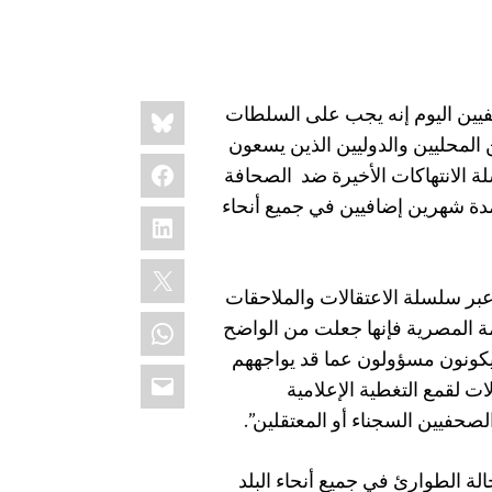
Share
Bluesky
ت لجنة حماية الصحفيين اليوم إنه يجب على السلطات
this:
المحليين والدوليين الذين يسعون
Facebook
ة الانتهاكات الأخيرة ضد
الصحافة
دة شهرين إضافيين في جميع أنحاء
LinkedIn
X
بر سلسلة الاعتقالات والملاحقات
WhatsApp
ومة المصرية فإنها جعلت من الواضح
سيكونون مسؤولون عما قد يواجههم
Email
لقمع التغطية الإعلامية
الصحفيين السجناء أو المعتقلين”.
ة الطوارئ في جميع أنحاء البلد