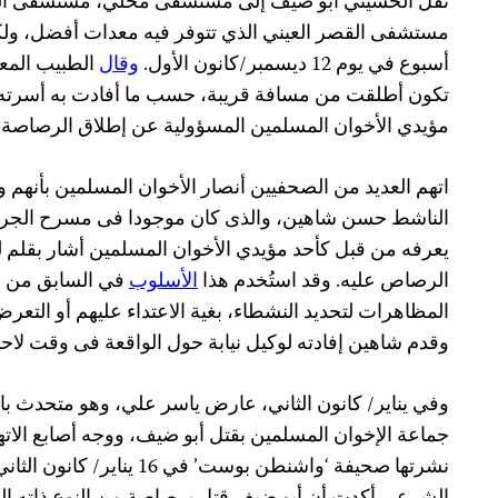
نُقل الحسيني أبو ضيف إلى مستشفى محلي، مستشفى الزه
مستشفى القصر العيني الذي تتوفر فيه معدات أفضل، ولك
أسبوع في يوم 12 ديسمبر/كانون الأول.
وقال
الطبيب المعال
تكون أطلقت من مسافة قريبة، حسب ما أفادت به أسرته وت
مؤيدي الأخوان المسلمين المسؤولية عن إطلاق الرصاصة ا
اتهم العديد من الصحفيين أنصار الأخوان المسلمين بأنهم و
الناشط حسن شاهين، والذى كان موجودا فى مسرح الجري
يعرفه من قبل كأحد مؤيدي الأخوان المسلمين أشار بقلم ل
الرصاص عليه. وقد استُخدم هذا
الأسلوب
في السابق من قب
المظاهرات لتحديد النشطاء، بغية الاعتداء عليهم أو التع
وقدم شاهين إفادته لوكيل نيابة حول الواقعة فى وقت لاح
وفي يناير/ كانون الثاني، عارض ياسر علي، وهو متحدث 
جماعة الإخوان المسلمين بقتل أبو ضيف، ووجه أصابع الات
نشرتها صحيفة ‘واشنطن بوست’ ف