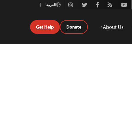
Instagram
Twitter
Facebook
Rss
Youtube
العربية
Switch
Language
About Us
Get Help
Donate