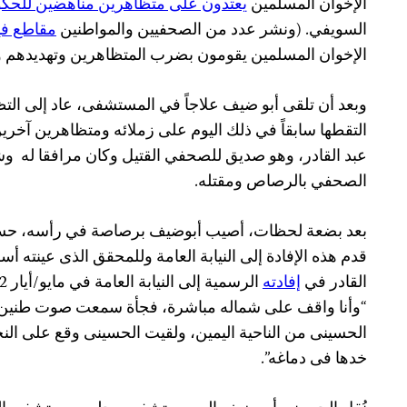
الإخوان المسلمين
يعتدون على متظاهرين مناهضين للحك
السويفي. (ونشر عدد من الصحفيين والمواطنين
مقاطع في
الإخوان المسلمين يقومون بضرب المتظاهرين وتهديدهم وا
وبعد أن تلقى أبو ضيف علاجاً في المستشفى، عاد إلى الت
التقطها سابقاً في ذلك اليوم على
زملائه و
متظاهرين آخرين،
عبد القادر، وهو صديق للصحفي القتيل وكان مرافقا له
وش
الصحفي بالرصاص ومقتله.
بعد بضعة لحظات، أصيب أبوضيف برصاصة في رأسه، حسبما
قدم هذه الإفادة إلى النيابة العامة وللمحقق الذى عينته أ
القادر في
إفادته
“وأنا واقف على شماله مباشرة، فجأة سمعت صوت طنين 
الحسينى من الناحية اليمين، ولقيت الحسينى وقع على النج
خدها فى دماغه”.