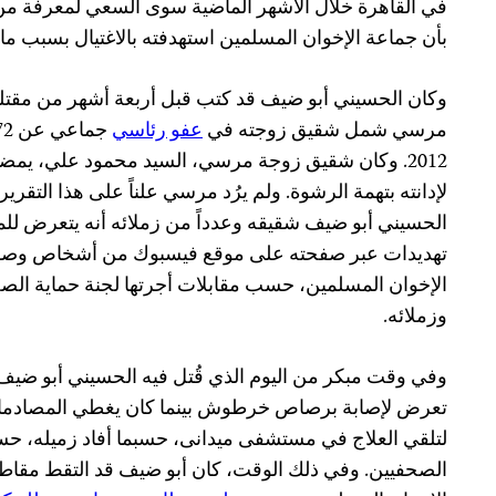
في القاهرة خلال الأشهر الماضية سوى السعي لمعرفة من 
بأن جماعة الإخوان المسلمين استهدفته بالاغتيال بسبب ما 
وكان الحسيني أبو ضيف قد كتب قبل أربعة أشهر من مقتله 
مرسي شمل شقيق زوجته في
عفو رئاسي
2012. وكان شقيق زوجة مرسي، السيد محمود علي، يمض
لإدانته بتهمة الرشوة. ولم يرُد مرسي علناً على هذا التقرير
الحسيني أبو ضيف شقيقه وعدداً من زملائه أنه يتعرض للم
تهديدات عبر صفحته على موقع فيسبوك من أشخاص وصفوا
الإخوان المسلمين، حسب مقابلات أجرتها لجنة حماية ال
وزملائه.
تعرض لإصابة برصاص خرطوش بينما كان يغطي المصادمات 
لتلقي العلاج في مستشفى ميدانى، حسبما أفاد زميله، حس
الصحفيين. وفي ذلك الوقت، كان أبو ضيف قد التقط مقاطع