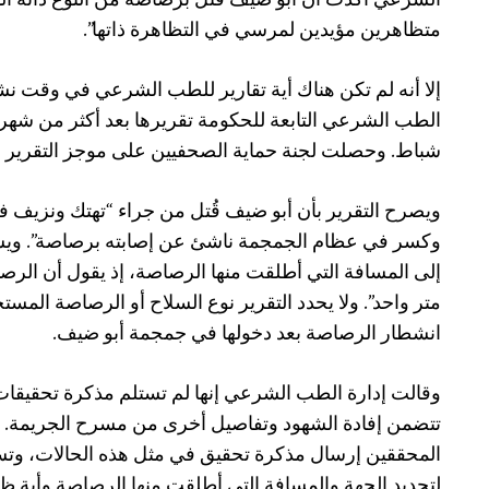
الشرعي أكدت أن أبو ضيف قتل برصاصة من النوع ذاته ا
متظاهرين مؤيدين لمرسي في التظاهرة ذاتها”.
إلا أنه لم تكن هناك أية تقارير للطب الشرعي في وقت نش
شباط. وحصلت لجنة حماية الصحفيين على موجز التقرير 
ويصرح التقرير ب
أ
ن أبو ضيف قُتل من جراء “تهتك ونزيف 
وكسر في عظام الجمجمة ناشئ عن إصابته برصاصة”. ويش
إلى المسافة التي أطلقت منها الرصاصة، إذ يقول أن ال
متر واحد”. ولا يحدد التقرير نوع السلاح أو الرصاصة المس
انشطار الرصاصة بعد دخولها في جمجمة أبو ضيف.
وقالت إدارة الطب الشرعي إنها لم تستلم مذكرة تحقيق
ات 
تتضمن إفادة الشهود وتفاصيل أخرى من مسرح الجريمة. وع
المحققين إرسال مذكرة تحقيق في مثل هذه الحالات، وت
لتحديد الجهة والمسافة التي أطلقت منها الرصاصة وأية ظ