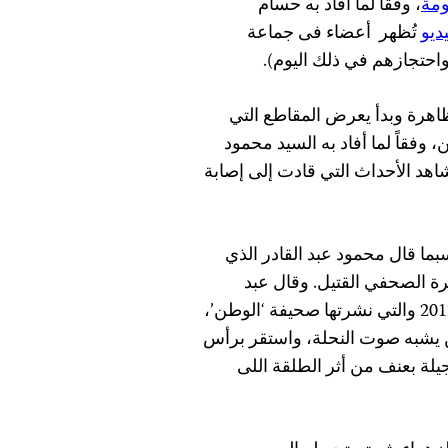
ومة
، وفقاً لما أفاد به حسام
ديو
تُظهر
أعضاء فى جماعة
حتجازهم في ذلك اليوم).
ظاهرة وبدأ يعرض المقاطع التي
 وفقاً لما أفاد به السيد محمود
اهد الأحداث التي قادت إلى إصابة
 قال محمود عبد القادر الذي
سرة الصحفي القتيل. وقال عبد
الرسمية إلى النيابة العامة في مايو/أيار 2012 والتي نشرتها صحيفة ‘الوطن’،
يشبه صوت النحلة، واستقر برأس
يلة بعنف من أثر الطلقة اللى