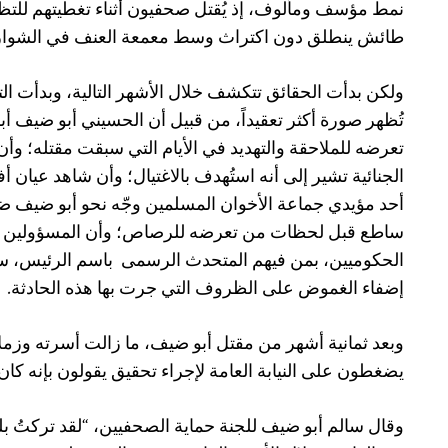
نمط مؤسف ومألوف، إذ يُقتل صحفيون أثناء تغطيتهم لل
طائش ينطلق دون اكتراث وسط معمعة العنف في الشوار
ولكن بدأت الحقائق تتكشف خلال الأشهر التالية، وبدأت ال
تُظهر صورة أكثر تعقيداً، من قبيل أن الحسيني أبو ضيف أب
تعرضه للملاحقة والتهديد في الأيام التي سبقت مقتله؛ وأن 
الجنائية تشير إلى أنه استُهدف بالاغتيال؛ وأن شاهد عيان أف
أحد مؤيدي جماعة الأخوان المسلمين وجّه نحو أبو ضيف ضو
ساطع قبل لحظات من تعرضه للرصاص؛ وأن المسؤولين
الحكوميين، بمن فيهم المتحدث الرسمى
باسم الرئيس، س
إضفاء الغموض على الظروف التي جرت بها هذه الحادثة.
وبعد ثمانية أشهر من مقتل أبو ضيف، ما زالت أسرته وزمل
يضغطون على النيابة العامة لإجراء تحقيق يقولون بإنه كان 
وقال سالم أبو ضيف للجنة حماية الصحفيين، “لقد تركتُ ب