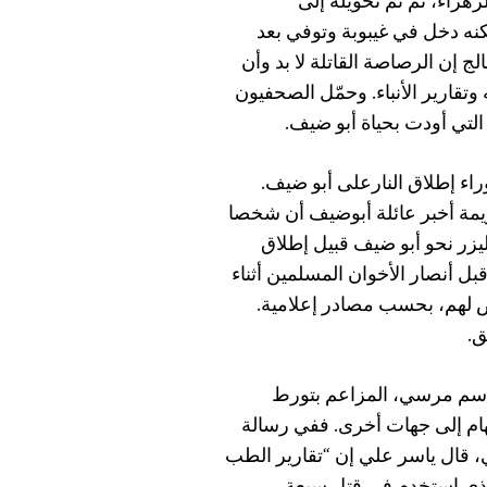
راء، ثم تم تحويله إلى
نه دخل في غيبوبة وتوفي بعد
ج إن الرصاصة القاتلة لا بد وأن
قارير الأنباء. وحمّل الصحفيون
لتي أودت بحياة أبو ضيف.
راء إطلاق النارعلى أبو ضيف.
مة أخبر عائلة أبوضيف أن شخصا
يزر نحو أبو ضيف قبيل إطلاق
ل أنصار الأخوان المسلمين أثناء
رض لهم، بحسب مصادر إعلامية.
ق.
باسم مرسي، المزاعم بتورط
هام إلى جهات أخرى. ففي رسالة
ي 16 يناير/ كانون الثاني، قال ياسر علي إن “تقارير الطب