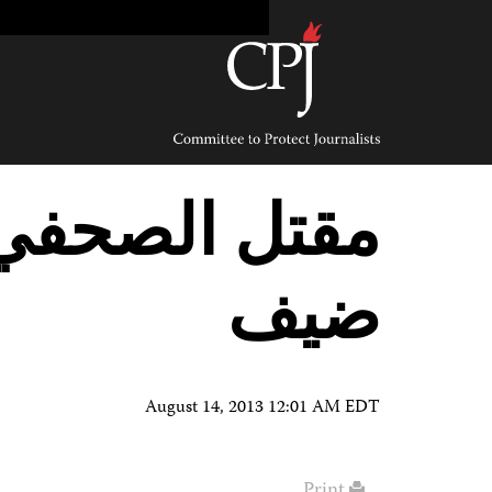
Ski
t
conten
Committee
to
Protect
Journalists
مقتل الصحفي 
ضيف
August 14, 2013 12:01 AM EDT
Print