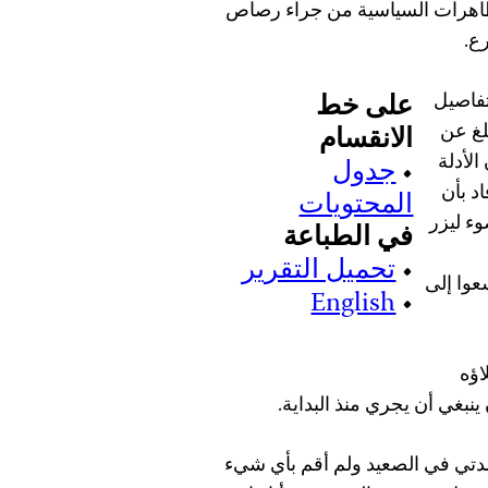
تظاهرات السياسية من جراء رصاص
ع.
تفاصيل
على خط
لغ عن
الانقسام
الأدلة
•
جدول
اد بأن
المحتويات
ء ليزر
في الطباعة
•
تحميل التقرير
عوا إلى
English
•
اؤه
ينبغي أن يجري منذ البداية.
لدتي في الصعيد ولم أقم بأي شيء