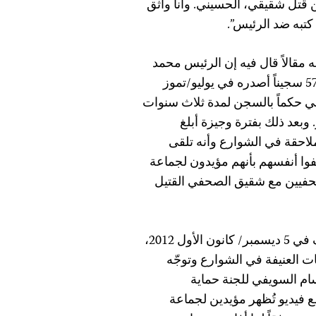
قتل شقيقي، الحسيني. وأنا واثق
كتبه ضد الرئيس”.
مقالاً قال فيه إن الرئيس محمد
جماعي عن 572 سجيناً أصدره في يوليو/تموز
ي حكماً بالسجن لمدة ثلاث سنوات
. وبعد ذلك بفترة وجيزة أبلغ
لاحقة في الشوارع وأنه تلقى
 أنفسهم بأنهم مؤيدون لجماعة
صحفيين مع شقيق الصحفي القتيل
وفي وقت مبكر من اليوم الذي قُتل فيه الحسيني أبو ضيف في 5 ديسمبر/ كانون الأول 2012،
العنيفة في الشوارع وتوجّه
ام السويفي للجنة حماية
 فيديو تُظهر مؤيدين لجماعة