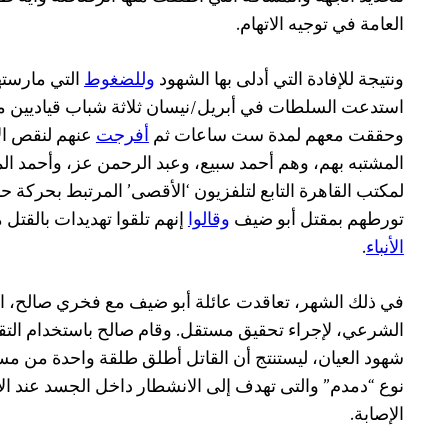
العامة في توجيه الاتهام.
ونتيجة للإفادة التي أدلى بها الشهود
وللضغوط
التي مارسته
استدعت السلطات في أبريل/نيسان ثلاثة شباب قياديين م
وحققت معهم لمدة ست ساعات ثم
أفرجت
عنهم لنقص الأ
المشتبه بهم، وهم أحمد سبيع، وعبد الرحمن عز، وأحمد الم
لمكتب القاهرة التابع لتلفزيون ‘الأقصى’ المرتبط بحركة 
تورطهم بمقتل أبو ضيف
وقالوا
إنهم تلقوا تهديدات بالقتل
الأنباء
.
في ذلك الشهر، تعاقدت عائلة أبو ضيف مع فخري صالح، ا
الشرعي، لإجراء تحقيق مستقل. وقام صالح باستخدام الت
شهود العيان، ليستنتج أن القاتل أطلق طلقة واحدة من 
نوع “دمدم” والتى تهدف إلى الانشطار داخل الجسد عند الا
الإصابة.