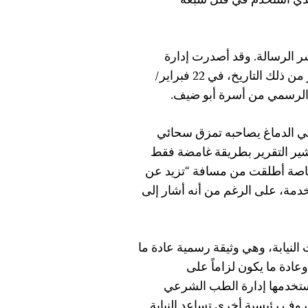
لذي استخدم في قتل سبعة
ر الرسالة. وقد أصدرت إدارة
الطب الشرعي التابعة للحكومة تقريرها بعد أكثر من شهر من ذلك التاريخ، في 22 فبراير/
الرسمي من أسرة أبو ضيف.
في الدماغ يصاحبه تمزق سحائي
ير التقرير بطريقة غامضة فقط
رصاصة أطلقت من مسافة “تزيد عن
تخدمة، على الرغم من أنه أشار إلى
النيابة
، وهي وثيقة رسمية عادة ما
ادة ما يكون لزاماً على
ستخدمها إدارة الطب الشرعي
روف رئيسية أخرى تساعد النيابة