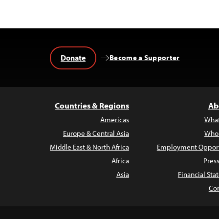
Donate
Become a Supporter
Countries & Regions
Ab
Americas
Wha
Europe & Central Asia
Who
Middle East & North Africa
Employment Opport
Africa
Pres
Asia
Financial St
Con