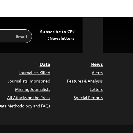
Subscribe to CPJ
Email
Back
Address
Newsletters:
to
Top
Data
News
Journalists Killed
Alerts
Journalists Imprisoned
Features & Analysis
Missing Journalists
Letters
All Attacks on the Press
Special Reports
Data Methodology and FAQs