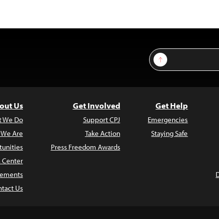
Sign Up
out Us
Get Involved
Get Help
t We Do
Support CPJ
Emergencies
 We Are
Take Action
Staying Safe
unities
Press Freedom Awards
s Center
atements
tact Us