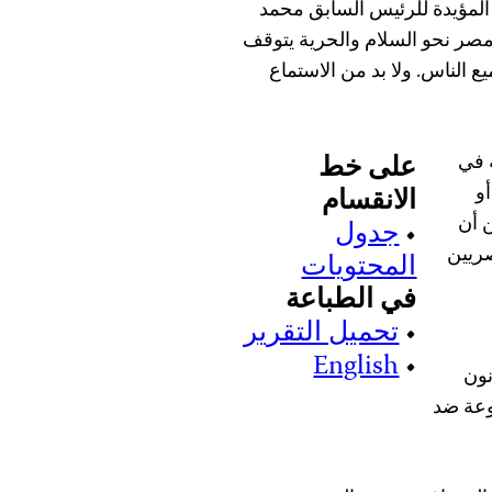
 المؤيدة للرئيس السابق محمد
مصر نحو السلام والحرية يتوقف
 الناس. ولا بد من الاستماع
 في
على خط
و
الانقسام
ن أن
•
جدول
صريين
المحتويات
في الطباعة
•
تحميل التقرير
English
•
نون
فوعة ضد