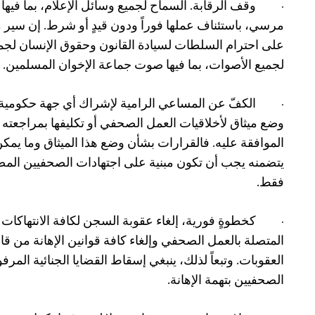
·
وقف الرقابة. السماح لجميع وسائل الإعلام، بما فيها
مرسي، باستئناف عملها فوراً ودون قيدٍ أو شرط. إن سير 
على احترام السلطات لسيادة القانون وحقوق الإنسان لجميع
لجميع الأصوات، بما فيها صوت جماعة الإخوان المسلمين.
·
الكفّ عن المساعي الرامية لإشراك أي جهة حكومية
وضع ميثاق لأخلاقيات العمل الصحفي أو تكليفها بمراجعته أ
الموافقة عليه. فالقرارات بشأن وضع هذا الميثاق وما يمك
يتضمنه يجب أن تكون مبنية على اجتهادات الصحفيين الم
فقط.
·
كخطوةٍ فورية، إلغاء عقوبة السجن لكافة الانتهاكات
المتصلة بالعمل الصحفي وإلغاء كافة قوانين الإهانة من قا
العقوبات. وتبعاً لذلك، ينبغي إسقاط القضايا الجنائية المر
الصحفيين بتهمة الإهانة.