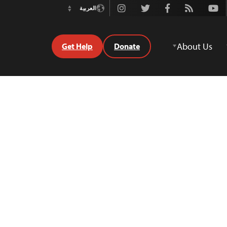
Instagram
Twitter
Facebook
Rss
Youtube
العربية
Switch
Language
About Us
Get Help
Donate