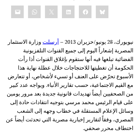
Share
mail
WhatsApp
LinkedIn
X
Facebook
Bluesky
this:
نيويورك، 28 يونيو/حزيران 2013 –
أرسلت
وزارة الاستثمار
المصرية إشعاراً اليوم إلى جميع القنوات التلفزيونية
الفضائية تبلغها فيه أنها ستقوم بإغلاق القنوات أذا رأت
الحكومة أن تغطيتها للاحتجاجات خلال عطلة نهاية هذا
الأسبوع تحرّض على العنف أو تسيء لأشخاص، أو تتعارض
مع القيم الاجتماعية، حسب تقارير الأنباء. ويواجه عدد كبير
من الصحفيين أيضاً تهديدات قانونية جديدة بعد مرور يومين
على قيام الرئيس محمد مرسي بتوجيه انتقادات حادة إلى
وسائل الإعلام المستقلة في خطاب وجهه إلى الشعب
المصري، وفقاً لتقارير إخبارية مصرية التي تحدثت أيضاً عن
اختطاف محرر صحفي.