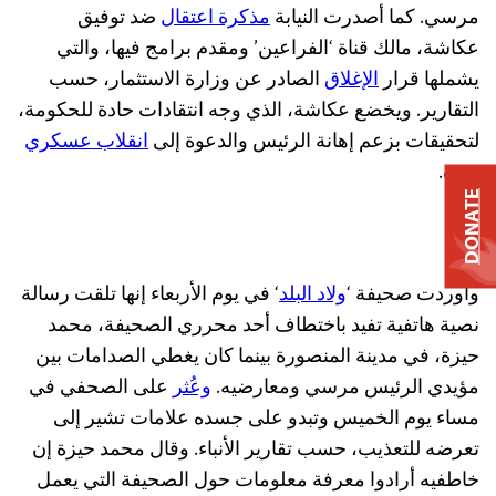
مرسي. كما أصدرت النيابة
مذكرة اعتقال
ضد توفيق
عكاشة، مالك قناة ‘الفراعين’ ومقدم برامج فيها، والتي
يشملها قرار
الإغلاق
الصادر عن وزارة الاستثمار، حسب
التقارير. ويخضع عكاشة، الذي وجه انتقادات حادة للحكومة،
لتحقيقات بزعم إهانة الرئيس والدعوة إلى
انقلاب عسكري
ضده.
DONATE
وأوردت صحيفة ‘
ولاد البلد
‘ في يوم الأربعاء إنها تلقت رسالة
نصية هاتفية تفيد باختطاف أحد محرري الصحيفة، محمد
حيزة، في مدينة المنصورة بينما كان يغطي الصدامات بين
مؤيدي الرئيس مرسي ومعارضيه.
وعُثر
على الصحفي في
مساء يوم الخميس وتبدو على جسده علامات تشير إلى
تعرضه للتعذيب، حسب تقارير الأنباء. وقال محمد حيزة إن
خاطفيه أرادوا معرفة معلومات حول الصحيفة التي يعمل