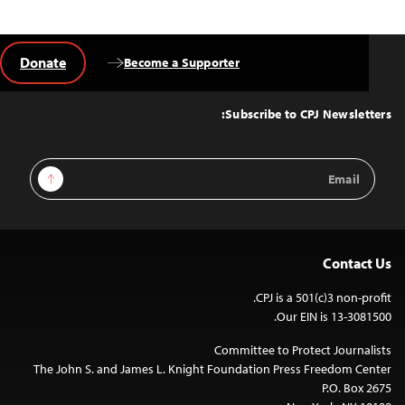
Donate
Become a Supporter
Back
to
Top
Subscribe to CPJ Newsletters:
Email
Sign Up
Address
Contact Us
CPJ is a 501(c)3 non-profit.
Our EIN is 13-3081500.
Committee to Protect Journalists
The John S. and James L. Knight Foundation Press Freedom Center
P.O. Box 2675