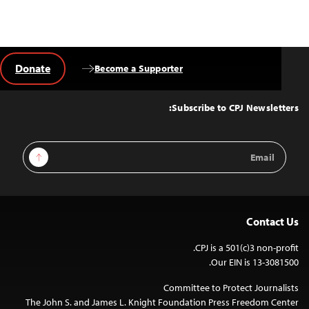
Donate
Become a Supporter
Back
to
Top
Subscribe to CPJ Newsletters:
Email
Sign Up
Address
Contact Us
CPJ is a 501(c)3 non-profit.
Our EIN is 13-3081500.
Committee to Protect Journalists
The John S. and James L. Knight Foundation Press Freedom Center