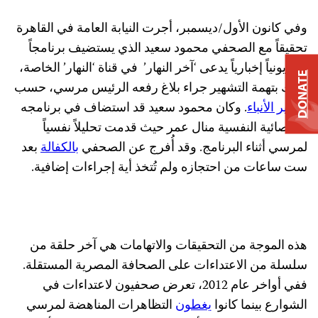
وفي كانون الأول/ديسمبر، أجرت النيابة العامة في القاهرة
تحقيقاً مع الصحفي محمود سعيد الذي يستضيف برنامجاً
تلفزيونياً إخبارياً يدعى ‘آخر النهار’
في قناة ‘النهار’ الخاصة،
DONATE
وذلك بتهمة التشهير جراء بلاغ رفعه الرئيس مرسي، حسب
تقارير الأنباء
. وكان محمود سعيد قد استضاف في برنامجه
الأخصائية النفسية منال عمر حيث قدمت تحليلاً نفسياً
لمرسي أثناء البرنامج. وقد أُفرج عن الصحفي
بالكفالة
بعد
ست ساعات من احتجازه ولم تُتخذ أية إجراءات إضافية.
هذه الموجة من التحقيقات والاتهامات هي آخر حلقة من
سلسلة من الاعتداءات على الصحافة المصرية المستقلة.
ففي أواخر عام 2012، تعرض صحفيون لاعتداءات في
الشوارع بينما كانوا
يغطون
التظاهرات المناهضة لمرسي