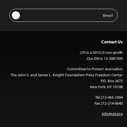
Email
Sign Up
Address
Contact Us
CPJ is a 501(c)3 non-profit.
Our EIN is 13-3081500.
Committee to Protect Journalists
The John S. and James L. Knight Foundation Press Freedom Center
P.O. Box 2675
New York, NY 10108
Tel 212-465-1004
Fax 212-214-0640
info@cpj.org