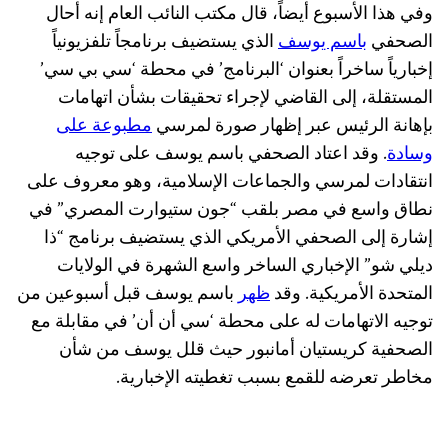
وفي هذا الأسبوع أيضاً، قال مكتب النائب العام إنه أحال
الصحفي
باسم يوسف
الذي يستضيف برنامجاً تلفزيونياً
إخبارياً ساخراً بعنوان ‘البرنامج’ في محطة ‘سي بي سي’
المستقلة، إلى القاضي لإجراء تحقيقات بشأن اتهامات
بإهانة الرئيس عبر إظهار صورة لمرسي
مطبوعة على
وسادة
. وقد اعتاد الصحفي باسم يوسف على توجيه
انتقادات لمرسي والجماعات الإسلامية، وهو معروف على
نطاق واسع في مصر بلقب “جون ستيوارت المصري” في
إشارة إلى الصحفي الأمريكي الذي يستضيف برنامج “ذا
ديلي شو” الإخباري الساخر واسع الشهرة في الولايات
المتحدة الأمريكية. وقد
ظهر
باسم يوسف قبل أسبوعين من
توجيه الاتهامات له على محطة ‘سي أن أن’ في مقابلة مع
الصحفية كريستيان أمانبور حيث قلل يوسف من شأن
مخاطر تعرضه للقمع بسبب تغطيته الإخبارية.