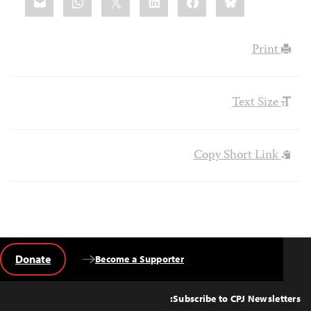
this:
Print
Text Size
Copy Short Link
Donate
Become a Supporter
Back
to
Top
Subscribe to CPJ Newsletters: