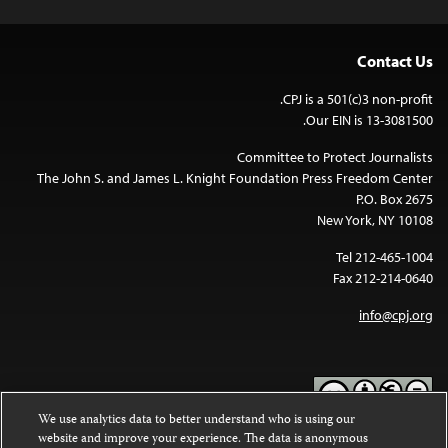
Contact Us
CPJ is a 501(c)3 non-profit.
Our EIN is 13-3081500.
Committee to Protect Journalists
The John S. and James L. Knight Foundation Press Freedom Center
P.O. Box 2675
New York, NY 10108
Tel 212-465-1004
Fax 212-214-0640
info@cpj.org
We use analytics data to better understand who is using our
website and improve your experience. The data is anonymous
Except where noted, text on this website is licensed under a
Creative