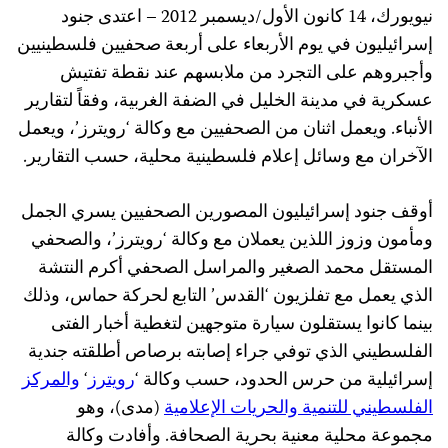
نيويورك، 14 كانون الأول/ديسمبر 2012 – اعتدى جنود
إسرائيليون في يوم الأربعاء على أربعة صحفيين فلسطينيين
وأجبروهم على التجرد من ملابسهم عند نقطة تفتيش
عسكرية في مدينة الخليل في الضفة الغربية، وفقاً لتقارير
الأنباء. ويعمل اثنان من الصحفيين مع وكالة ‘رويترز’، ويعمل
الآخران مع وسائل إعلام فلسطينية محلية، حسب التقارير.
أوقف جنود إسرائيليون المصورين الصحفيين يسري الجمل
ومأمون وزوز اللذين يعملان مع وكالة ‘رويترز’، والصحفي
المستقل محمد الصغير والمراسل الصحفي أكرم النتشة
الذي يعمل مع تفلزيون ‘القدس’ التابع لحركة حماس، وذلك
بينما كانوا يستقلون سيارة متوجهين لتغطية أخبار الفتى
الفلسطيني الذي توفي جراء إصابته برصاص أطلقته جندية
إسرائيلية من حرس الحدود، حسب وكالة ‘
رويترز
‘
والمركز
الفلسطيني للتنمية والحريات الإعلامية
(مدى)، وهو
مجموعة محلية معنية بحرية الصحافة. وأفادت وكالة