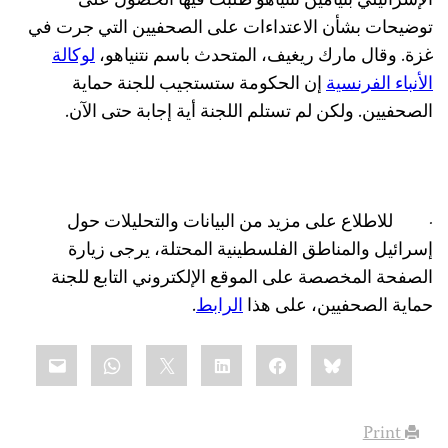
الإسرائيلي بنيامين نتنياهو طلبت فيها الحصول على
توضيحات بشأن الاعتداءات على الصحفيين التي جرت في
غزة. وقال مارك ريغيف، المتحدث باسم نتنياهو،
لوكالة
الأنباء الفرنسية
إن الحكومة ستستجيب للجنة حماية
الصحفيين. ولكن لم تستلم اللجنة أية إجابة حتى الآن.
·
للاطلاع على مزيد من البيانات والتحليلات حول
إسرائيل والمناطق الفلسطينية المحتلة، يرجى زيارة
الصفحة المخصصة على الموقع الإلكتروني التابع للجنة
حماية الصحفيين، على هذا
الرابط
.
Share
mail
WhatsApp
LinkedIn
X
Facebook
Bluesky
this:
Print