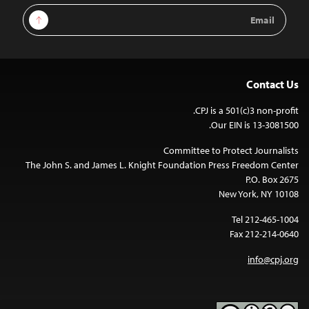
Email
Sign Up
Address
Contact Us
CPJ is a 501(c)3 non-profit.
Our EIN is 13-3081500.
Committee to Protect Journalists
The John S. and James L. Knight Foundation Press Freedom Center
P.O. Box 2675
New York, NY 10108
Tel 212-465-1004
Fax 212-214-0640
info@cpj.org