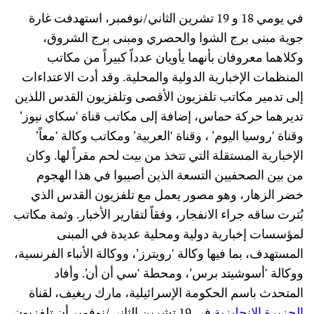
في يومي 18 و 19 تشرين الثاني/نوفمبر، استهدفت غارة
جوية مبنى برج الشوا والحصري ومبنى برج الشروق،
وكلاهما معروفان بأنهما يأويان عدداً كبيراً من مكاتب
المنظمات الإخبارية الدولية والمحلية. وقد أدت الاعتداءات
إلى تدمير مكاتب تلفزيون الأقصى وتلفزيون القدس اللذين
تديرهما حركة حماس، إضافة إلى مكاتب قناة ‘سكاي نيوز’
وقناة ‘روسيا اليوم’ ، وقناة ‘العربية’ ومكاتب وكالة ‘معاً’
الإخبارية المستقلة التي تتخذ من بيت لحم مقراً لها. وكان
من بين الصحفيين التسعة الذين أصيبوا في هذا الهجوم
خضر الزهار، وهو مصور يعمل مع تلفزيون القدس الذي
بُترت ساقه جراء الانفجار، وفقاً لتقارير الأخبار. وثمة مكاتب
لمؤسسات إخبارية دولية ومحلية عديدة في المبنى
المستهدف، بما فيها وكالة ‘رويترز’، ووكالة الأنباء الفرنسية،
ووكالة ‘أسوشيتد برس’، ومحطة ‘سي أن أن’. وأفاد
المتحدث باسم الحكومة الإسرائيلية، مارك ريغيف، لقناة