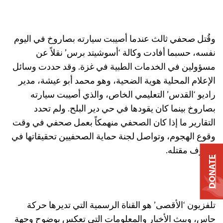
وقُتل صحفي ثالث عندما أصيبت سيارته بصاروخ في اليوم
نفسه، حسبما أفادت وكالة ‘أسوشيتد برس’ نقلاً عن
مسؤولين في الخدمات الطبية في غزة. وقد حددت وسائل
الإعلام المحلية هوية الضحية، وهو محمد أبو عيشة، مدير
راديو ‘القدس’ التعليمي الخاص، والذي أصيبت سيارته
بصاروخ بينما كان يقودها في حي دير البلح. ولم تحدد
التقارير ما إذا كان الصحفي منهمكاً بعمل صحفي في وقت
وقوع الهجوم، وتواصل لجنة حماية الصحفيين تحقيقاتها في
ظروف مقتله.
DONATE
تلفزيون ‘الأقصى’ هو القناة الرسمية التي تديرها حركة
حاس، ويبث الأخبار والمعلومات التي تعكس بوضوح وجهة