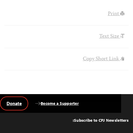
Print
Text Size
Copy Short Link
Donate
Become a Supporter
Back
to
Top
Subscribe to CPJ Newsletters: