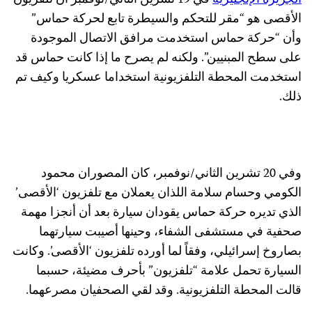
الجزيرة الإنجليزية
في 19 تشرين الثاني/نوفمبر أن تلفزيون
الأقصى هو “مقر للتحكم والسيطرة تابع لحركة حماس”
وأن “حركة حماس استخدمت مرافق الاتصال الموجودة
على سطح المبنيين”. ولكنه لم يصرح ما إذا كانت حماس قد
استخدمت المحطة التلفزيونية استخداما عسكريا وكيف تم
ذلك.
وفي 20 تشرين الثاني/نوفمبر، كان المصوران محمود
الكومي وحسام سلامة اللذان يعملان مع تلفزيون ‘الأقصى’
الذي تديره حركة حماس يقودان سيارة بعد أن أنجزا مهمة
صحفية في مستشفى الشفاء، وحينها أصيبت سيارتهما
بصاروخ إسرائيلي، وفقاً لما أورده تلفزيون ‘الأقصى’. وكانت
السيارة تحمل علامة “تلفزيون” بأحرف مضيئة، حسبما
قالت المحطة التلفزيونية. وقد لقي الصحفيان مصرعهما.