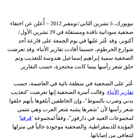
نيويورك، 5 تشرين الثاني/نومفبر 2012 – أُعلن عن اختفاء
صحفية سودانية ناقدة ومستقلة في 29 تشرين الأول/
أكتوبر، وقد عُثر عليها في يوم الجمعة على قارعة أحد
شوارع الخرطوم، حسبما أفادت تقارير الأنباء. وقد تعرضت
الصحفية سمية إبراهيم إسماعيل هندوسة للتعذيب وتم
حلق شعر رأسها بينما كانت محتجزة، حسب التقارير.
عُثر على الصحفية في منطقة نائية في العاصمة، حسب
تقارير الأنباء
. وقالت أسرة الصحفية إنها تعرضت “لتعذيب
بدني وضرب بالسوط”، وإن الخاطفين أبلغوها بأنهم حلقوا
شعر رأسها لأن “شعرها يشبه شعر العرب وهي تنتمي
لمجموعات العبيد في دارفور”، وفقاً لمجموعة ‘
قرفنا
‘
المؤيدة للديمقراطية. والصحفية موجودة حالياً في منزلها
لتتعافى من إصاباتها.