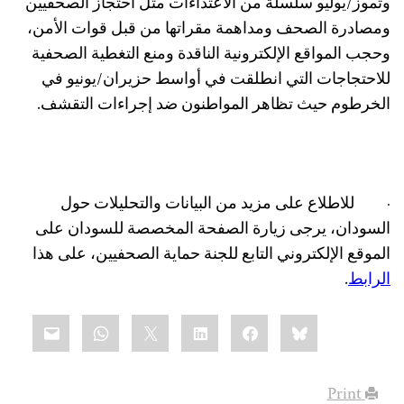
وتموز/يوليو سلسلة من الاعتداءات مثل احتجاز الصحفيين
ومصادرة الصحف ومداهمة مقراتها من قبل قوات الأمن،
وحجب المواقع الإلكترونية الناقدة ومنع التغطية الصحفية
للاحتجاجات التي انطلقت في أواسط حزيران/يونيو في
الخرطوم حيث تظاهر المواطنون ضد إجراءات التقشف.
·
للاطلاع على مزيد من البيانات والتحليلات حول
السودان، يرجى زيارة الصفحة المخصصة للسودان على
الموقع الإلكتروني التابع للجنة حماية الصحفيين، على هذا
الرابط
.
Share
mail
WhatsApp
LinkedIn
X
Facebook
Bluesky
this:
Print