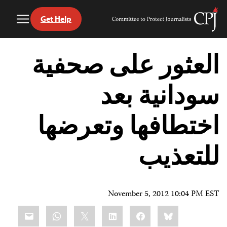
Get Help
Toggle
Committee
Menu
to
Ski
Protect
t
العثور على صحفية
Journalists
conten
سودانية بعد
اختطافها وتعرضها
للتعذيب
November 5, 2012 10:04 PM EST
Share
mail
WhatsApp
LinkedIn
X
Facebook
Bluesky
this: