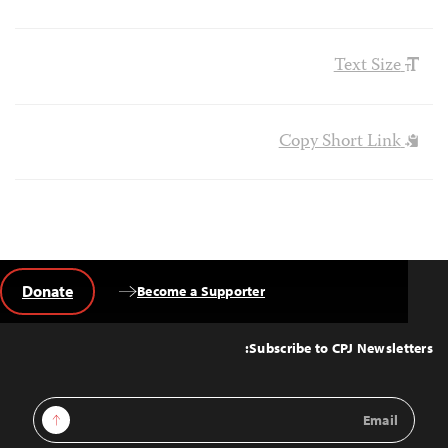
Text Size
Copy Short Link
Donate
Become a Supporter
Back
to
Top
Subscribe to CPJ Newsletters:
Email
Sign Up
Address