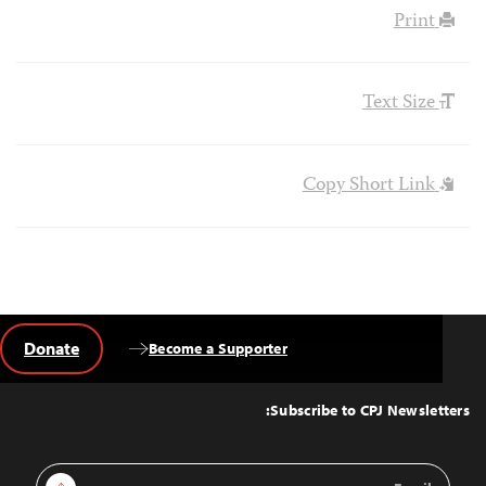
Print
Text Size
Copy Short Link
Donate
Become a Supporter
Back
to
Top
Subscribe to CPJ Newsletters:
Email
Sign Up