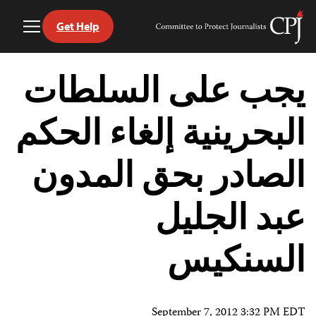
Get Help
Toggle
Committee
Menu
to
Ski
Protect
t
يجب على السلطات
Journalists
conten
البحرينية إلغاء الحكم
الصادر بحق المدون
عبد الجليل
السنكيس
September 7, 2012 3:32 PM EDT