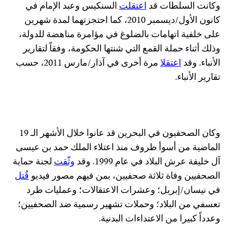
وكانت السلطات قد
اعتقلت
السنكيس وعبد الإمام في
كانون الأول/ديسمبر 2010، كما احتجزتهما لمدة شهرين
على خلفية اتهامات بالضلوغ في مؤامرة مناهضة للدولة،
وذلك أثناء حملة القمع التي شنتها الحكومة، وفقاً لتقارير
الأنباء. وقد
اعتقلا
مرة أخرى في آذار/مارس 2011، حسب
تقارير الأنباء.
وكان الصحفيون في البحرين قد عانوا خلال الأشهر الـ 19
الماضية من أسوأ ظروف منذ اعتلاء الملك حمد بن عيسى
آل خليفة عرش البلاد في عام 1999. وقد
وثّقت
لجنة حماية
الصحفيين وفاة ثلاثة صحفيين، بمن فيهم مصور فيديو
قُتل
في نيسان/إبريل؛ وعشرات الاعتقالات؛ وعمليات طرد
تعسفي من البلاد؛ وحملات تشهير رسمية ضد الصحفيين؛
وعدداً كبيرا من الاعتداءات البدنية.