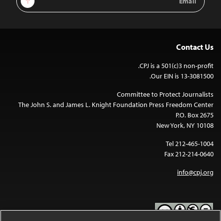
Address
Contact Us
CPJ is a 501(c)3 non-profit.
Our EIN is 13-3081500.
Committee to Protect Journalists
The John S. and James L. Knight Foundation Press Freedom Center
P.O. Box 2675
New York, NY 10108
Tel 212-465-1004
Fax 212-214-0640
info@cpj.org