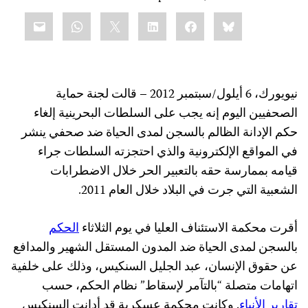
Share
mail
WhatsApp
LinkedIn
X
Facebook
Bluesky
this:
نيويورك، 6 أيلول/سبتمبر 2012 – قالت لجنة حماية
الصحفيين اليوم إنه يجب على السلطات البحرينية إلغاء
حكم الإدانة الظالم بالسجن لمدى الحياة ضد صحفي ينشر
في المواقع الإلكترونية والذي احتجزته السلطات جراء
قيامه بممارسة حقه بالتعبير الحر خلال الاضطرابات
الشعبية التي جرت في البلاد خلال العام 2011.
أقرت محكمة الاستئناف العليا في يوم الثلاثاء
الحكم
بالسجن لمدى الحياة ضد المدون المستقل الشهير والمدافع
عن حقوق الإنسان، عبد الجليل السنكيس، وذلك على خلفية
اتهامات متصلة “بالتآمر لإسقاط” نظام الحكم، حسب
تقارير الأنباء
. وكانت محكمة عسكرية قد أدانت السنكيس