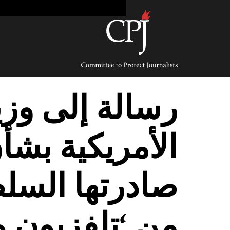
Ski
t
conten
Committee
to
Protect
Journalists
رسالة إلى وزي
الأمريكية بشأ
صادرتها السلط
من ‘تلفزيون 