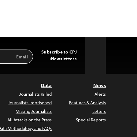
Subscribe to CPJ
Email
Back
Address
Newsletters:
to
Top
Data
News
Journalists Killed
Alerts
Journalists Imprisoned
Features & Analysis
Missing Journalists
Letters
All Attacks on the Press
Special Reports
Data Methodology and FAQs