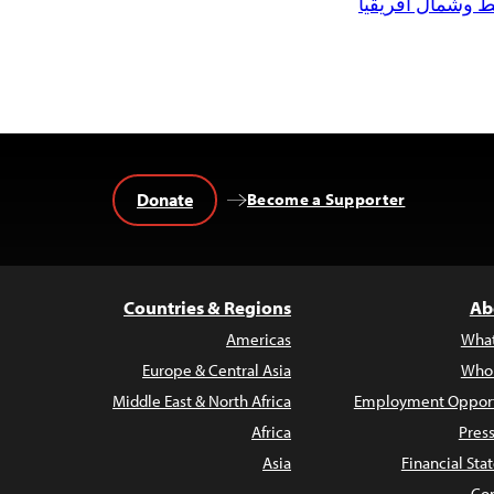
 وشمال أفريقيا
Donate
Become a Supporter
Countries & Regions
Ab
Americas
Wha
Europe & Central Asia
Who
Middle East & North Africa
Employment Opport
Africa
Pres
Asia
Financial St
Con