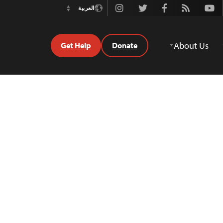
Instagram
Twitter
Facebook
Rss
Youtube
العربية
Switch
Language
About Us
Get Help
Donate