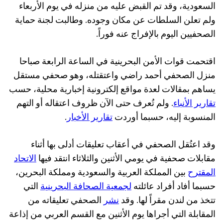
السعودية، وقد تم القبض عليه من منزله في يوم الأربعاء
ولم تعلن السلطات عن مكان وجوده. وطالبت لجنة حماية
الصحفيين اليوم بالإفراج عنه فوراً.
اقتحمت قوات الأمن البحرينية في الساعة الرابعة صباحا
منزل الصحفي أحمد راضي واعتقتله، وهو صحفي مستقل
يساهم بمقالات لعدة مواقع إلكترونية إخبارية محلية، حسب
تقارير الأنباء
. ولم تُعرف حتى الآن ظروف اعتقاله أو التهم
المنسوبة إليه، حسبما أوردت
تقارير الأخبار
.
وقد اعتُقل الصحفي في أعقاب تعليقات أدلى بها أثناء
مقابلات صحفية في يومي الأثنين والثلاثاء انتقد فيها
الاتحاد
المقترح
بين المملكة العربية والسعودية ومملكة البحرين،
حسبما أفاد أفراد عائلته
لجمعية الصحافة البحرينية
التي
تتخذ من لندن مقراً لها. وقد
نشر
الصحفي تعليقاته من
المقابلة التي أجراها يوم الأثنين مع القسم العربي من إذاعة