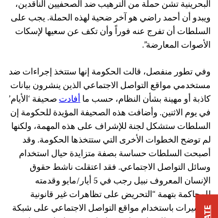
البحرينية تشن حملة من الترهيب ضد الصحفيين الناقدين،
ويبدو أن أحمد راضي هو آخر ضحية لهذه الحملة. يجب على
السلطات أن تفرج عنه فوراً وأن تكف عن سعيها لإسكات
الأصوات المعارضة”.
وفي تطور منفصل، قالت الحكومة إنها ستتخذ إجراءات ضد
مستخدمي مواقع التواصل الاجتماعي الذين ينشرون بيانات
كاذبة أو مهينة بشأن النظام، حسب ما
أفادت
صحيفة ‘الأيام’
في يوم الاثنين. وأضافت هذه الصحيفة المؤيدة للحكومة إن
السلطات ستشكل لجنة للإشراف على هذه المهمة، ولكنها
لم توضح الخطوات الأخرى التي ستتخذها الحكومة. وقد
أصبحت السلطات حساسة بصفة متزايدة حيال استخدام
وسائل التواصل الاجتماعي. فقد اعتقلت ناشط حقوق
الإنسان المعروف نبيل رجب في 5 أيار/مايو وقدمته
للمحاكمة بتهمة “التحريض على تظاهرات غير قانونية
ومسيرات باستخدام مواقع التواصل الاجتماعي على شبكة