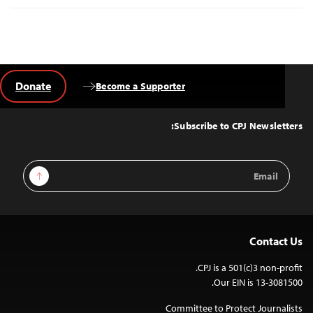
Donate
Become a Supporter
Back
to
Top
Subscribe to CPJ Newsletters:
Email
Sign Up
Address
Contact Us
CPJ is a 501(c)3 non-profit.
Our EIN is 13-3081500.
Committee to Protect Journalists