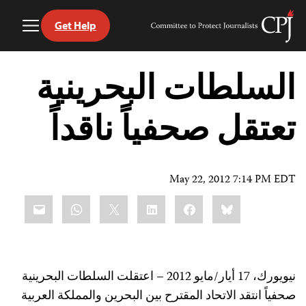
Get Help
Toggle
Committee
Menu
to
Ski
Protect
t
السلطات البحرينية
Journalists
conten
تعتقل صحفياً ناقداً
May 22, 2012 7:14 PM EDT
Share
mail
WhatsApp
LinkedIn
X
Facebook
Bluesky
this:
نيويورك، 17 أيار/مايو 2012 – اعتقلت السلطات البحرينية
صحفياً انتقد الاتحاد المقترح بين البحرين والمملكة العربية