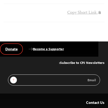
Copy Short Link
Donate
Become a Supporter
Back
to
Top
Subscribe to CPJ Newsletters:
Email
Sign Up
Address
Contact Us