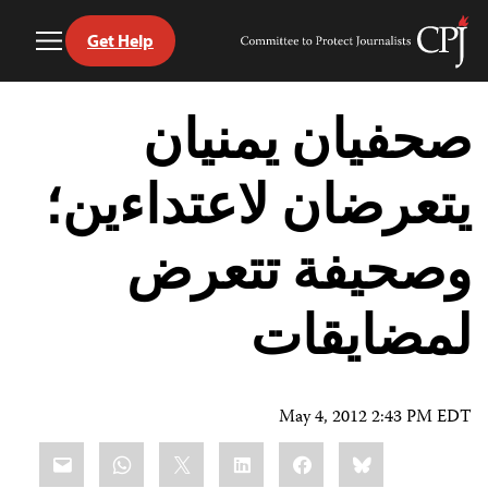
Get Help
Toggle
Committee
Menu
to
Ski
Protect
t
صحفيان يمنيان
Journalists
conten
يتعرضان لاعتداءين؛
وصحيفة تتعرض
لمضايقات
May 4, 2012 2:43 PM EDT
Share
mail
WhatsApp
LinkedIn
X
Facebook
Bluesky
this: