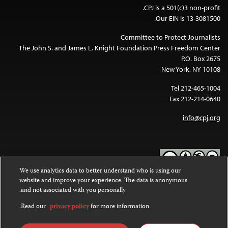
CPJ is a 501(c)3 non-profit.
Our EIN is 13-3081500.
Committee to Protect Journalists
The John S. and James L. Knight Foundation Press Freedom Center
P.O. Box 2675
New York, NY 10108
Tel 212-465-1004
Fax 212-214-0640
info@cpj.org
We use analytics data to better understand who is using our
website and improve your experience. The data is anonymous
Except where noted, text on this website is licensed under a
Creative
and not associated with you personally.
Commons Attribution-NonCommercial-NoDerivatives 4.0
.
International License
Read our
privacy policy
for more information.
Images and other media are not covered by the Creative Commons