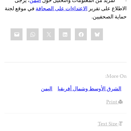
·
لمزيد من المعلومات والتحليل حول
اليمن
، يرجى
الاطلاع على تقرير
الاعتداءات على الصحافة
في موقع لجنة
حماية الصحفيين.
Share
mail
WhatsApp
LinkedIn
X
Facebook
Bluesky
this:
More On:
الشرق الأوسط وشمال أفريقيا
اليمن
Print
Text Size