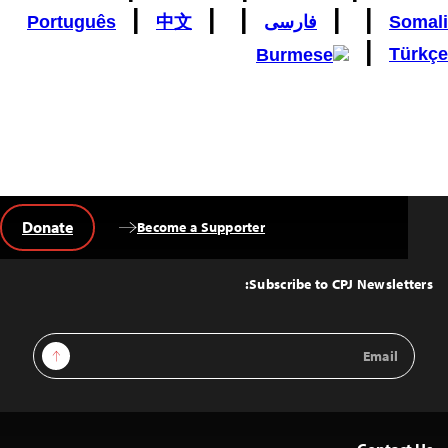
|
|
|
|
|
Somali
فارسی
中文
Português
|
Türkçe
Donate
Become a Supporter
Back
to
Top
Subscribe to CPJ Newsletters:
Email
Sign Up
Address