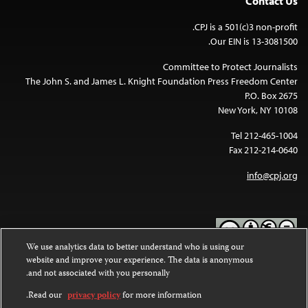
Contact Us
CPJ is a 501(c)3 non-profit.
Our EIN is 13-3081500.
Committee to Protect Journalists
The John S. and James L. Knight Foundation Press Freedom Center
P.O. Box 2675
New York, NY 10108
Tel 212-465-1004
Fax 212-214-0640
info@cpj.org
We use analytics data to better understand who is using our
website and improve your experience. The data is anonymous
Except where noted, text on this website is licensed under a
Creative
and not associated with you personally.
Commons Attribution-NonCommercial-NoDerivatives 4.0
.
International License
Read our
privacy policy
for more information.