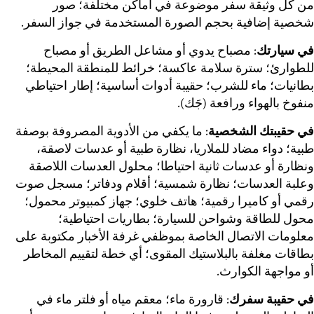
من كل وثيقة سفر موضوعة في أماكن مختلفة؛ صور
شخصية إضافية بحجم الصورة المستخدمة في جواز السفر.
في سيارتك
: مصباح يدوي أو مشاعل الطريق أو مصباح
للطوارئ؛ سترة سلامة عاكسة؛ خرائط للمنطقة المحيطة؛
بطانيات؛ ماء للشرب؛ حقيبة أدوات أساسية؛ إطار احتياطي
منفوخ بالهواء ورافعة (جَك).
في حقيبتك الشخصية
: ما يكفي من الأدوية المصروفة بوصفة
طبية؛ دواء مضاد للملاريا، نظارة طبية أو عدسات لاصقة،
ونظارة أو عدسات ثانية احتياطا؛ محلول العدسات اللاصقة
وعلبة العدسات؛ نظارة شمسية؛ أقلام ودفاتر؛ مسجل صوت
رقمي أو كاميرا رقمية؛ هاتف خلوي؛ جهاز كمبيوتر محمول؛
محول للطاقة وشواحن للسيارة؛ بطاريات احتياطية؛
معلومات الاتصال الخاصة بموظفي غرفة الأخبار مكتوبة على
بطاقات مغلفة بالبلاستيك المقوى؛ أي خطة لتقييم المخاطر
أو مواجهة الكوارث.
في حقيبة سفرك
: قارورة ماء؛ معقم مياه أو فلتر ماء في