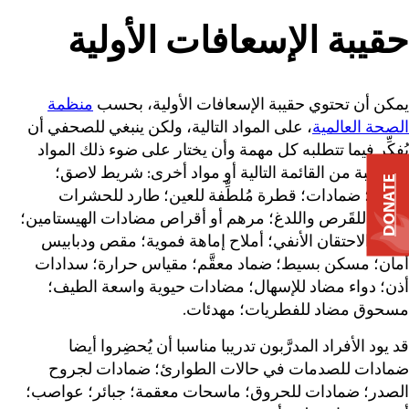
حقيبة الإسعافات الأولية
يمكن أن تحتوي حقيبة الإسعافات الأولية، بحسب
منظمة
الصحة العالمية
، على المواد التالية، ولكن ينبغي للصحفي أن
يُفكِّر فيما تتطلبه كل مهمة وأن يختار على ضوء ذلك المواد
المناسبة من القائمة التالية أو مواد أخرى: شريط لاصق؛
DONATE
مُطهِّر؛ ضمادات؛ قطرة مُلطِّفة للعين؛ طارد للحشرات
وعلاج للقَرص واللدغ؛ مرهم أو أقراص مضادات الهيستامين؛
مزيل الاحتقان الأنفي؛ أملاح إماهة فموية؛ مقص ودبابيس
أمان؛ مسكن بسيط؛ ضماد معقَّم؛ مقياس حرارة؛ سدادات
أذن؛ دواء مضاد للإسهال؛ مضادات حيوية واسعة الطيف؛
مسحوق مضاد للفطريات؛ مهدئات.
قد يود الأفراد المدرَّبون تدريبا مناسبا أن يُحضِروا أيضا
ضمادات للصدمات في حالات الطوارئ؛ ضمادات لجروح
الصدر؛ ضمادات للحروق؛ ماسحات معقمة؛ جبائر؛ عواصب؛