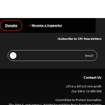
Donate
Become a Supporter
Back
to
Top
Subscribe to CPJ Newsletters:
Email
Sign Up
Address
Contact Us
CPJ is a 501(c)3 non-profit.
Our EIN is 13-3081500.
Committee to Protect Journalists
The John S. and James L. Knight Foundation Press Freedom Center