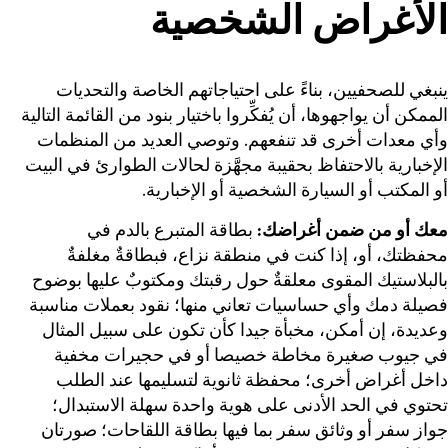
الأغراض الشخصية
ينبغي للصحفيين، بناءً على احتياجاتهم الخاصة والتحديات
الممكن أن يواجهوها، أن يُفكِّروا باختيار بنود من القائمة التالية
وأي معدات أخرى قد تنفعهم. وتوصي العديد من المنظمات
الإخبارية بالاحتفاظ بحقيبة مجهَّزة لحالات الطوارئ في البيت
أو المكتب أو السيارة الشخصية أو الإخبارية.
معك أو من ضمن أغراضك:
بطاقة المتبرع بالدم في
محفظتك، أو، إذا كنت في منطقة نزاع، فبطاقةٌ مغلفةٌ
بالبلاستيك المقوى معلقةٌ حول رقبتك ومكتوبٌ عليها بوضوح
فصيلة دمك وأي حساسيات تعاني منها؛ نقود بعملات مناسبة
وعديدة، إن أمكن، مخبأة جيدا كأن تكون على سبيل المثال
في جيوب صغيرة مخاطة خصيصا أو في حجيرات مخفية
داخل أغراض أخرى؛ محفظة ثانوية لتسليمها عند الطلب
تحتوي في الحد الأدنى على هوية واحدة سهلة الاستبدال؛
جواز سفر أو وثائق سفر بما فيها بطاقة اللقاحات؛ صورتان