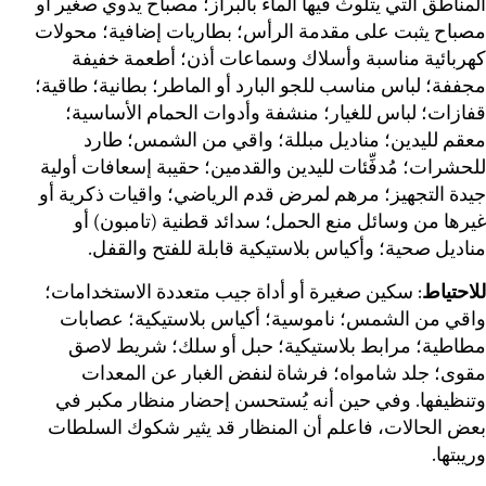
المناطق التي يتلوث فيها الماء بالبراز؛ مصباح يدوي صغير أو
مصباح يثبت على مقدمة الرأس؛ بطاريات إضافية؛ محولات
كهربائية مناسبة وأسلاك وسماعات أذن؛ أطعمة خفيفة
مجففة؛ لباس مناسب للجو البارد أو الماطر؛ بطانية؛ طاقية؛
قفازات؛ لباس للغيار؛ منشفة وأدوات الحمام الأساسية؛
معقم لليدين؛ مناديل مبللة؛ واقي من الشمس؛ طارد
للحشرات؛ مُدفِّئات لليدين والقدمين؛ حقيبة إسعافات أولية
جيدة التجهيز؛ مرهم لمرض قدم الرياضي؛ واقيات ذكرية أو
غيرها من وسائل منع الحمل؛ سدائد قطنية (تامبون) أو
مناديل صحية؛ وأكياس بلاستيكية قابلة للفتح والقفل.
للاحتياط
: سكين صغيرة أو أداة جيب متعددة الاستخدامات؛
واقي من الشمس؛ ناموسية؛ أكياس بلاستيكية؛ عصابات
مطاطية؛ مرابط بلاستيكية؛ حبل أو سلك؛ شريط لاصق
مقوى؛ جلد شامواه؛ فرشاة لنفض الغبار عن المعدات
وتنظيفها. وفي حين أنه يُستحسن إحضار منظار مكبر في
بعض الحالات، فاعلم أن المنظار قد يثير شكوك السلطات
وريبتها.