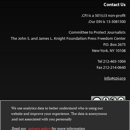
Contact Us
CPJ is a 501(c)3 non-profit.
Our EIN is 13-3081500.
Committee to Protect Journalists
The John S. and James L. Knight Foundation Press Freedom Center
P.O. Box 2675
New York, NY 10108
Tel 212-465-1004
Fax 212-214-0640
info@cpj.org
We use analytics data to better understand who is using our
website and improve your experience. The data is anonymous
Except where noted, text on this website is licensed under a
Creative
and not associated with you personally.
Commons Attribution-NonCommercial-NoDerivatives 4.0
.
International License
Read our
privacy policy
for more information.