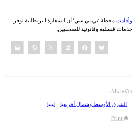
وأفادت
محطة ‘بي بي سي’ أن السفارة البريطانية توفر
خدمات قنصلية وقانونية للصحفيين.
Share
mail
WhatsApp
LinkedIn
X
Facebook
Bluesky
this:
More On:
الشرق الأوسط وشمال أفريقيا
ليبيا
Print