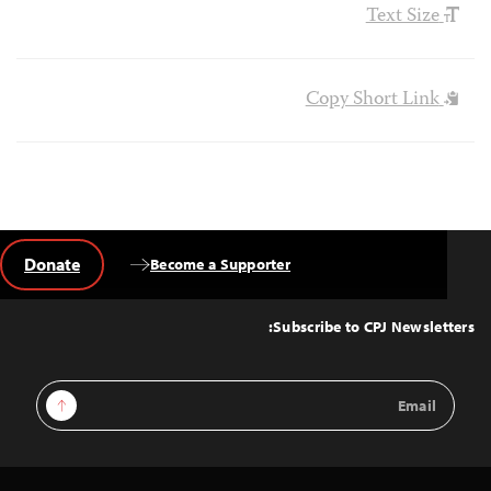
Text Size
Copy Short Link
Donate
Become a Supporter
Back
to
Top
Subscribe to CPJ Newsletters:
Email
Sign Up
Address