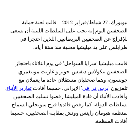
نيويورك، 27 شباط/فبراير 2012 – قالت لجنة حماية
الصحفيين اليوم إنه يجب على السلطات الليبية أن تسعى
للإفراج عن الصحفيين البريطانيين اللذين احتجزا في
طرابلس على يد ميليشيا محلية منذ ستة أ يام.
قامت ميليشيا ‘سرايا السواحل’ في يوم الثلاثاء باحتجاز
الصحفيين نيكولاس ديفيس-جونز و غاريث مونتغمري-
جونسون، وهما صحفيان مستقلان عادة ما يعملان مع
تلفزيون ‘
برس تي في
‘ الإيراني، حسبما أفادت
تقارير الأنباء
.
وأفادت الأنباء أن قادة الميليشا رفضوا تسليم الصحفيين
لسلطات الدولة، كما رفض قائدها فرج سويحلي السماح
لمنظمة هيومان رايتس ووتش بمقابلة الصحفيين، حسبما
أفادت المنظمة.