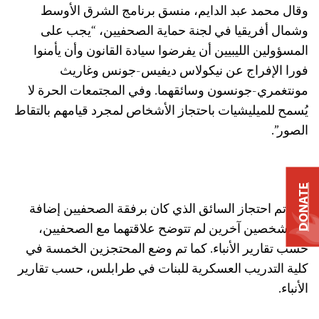
وقال محمد عبد الدايم، منسق برنامج الشرق الأوسط
وشمال أفريقيا في لجنة حماية الصحفيين، “يجب على
المسؤولين الليبيين أن يفرضوا سيادة القانون وأن يأمنوا
فورا الإفراج عن نيكولاس ديفيس-جونس وغاريث
مونتغمري-جونسون وسائقهما. وفي المجتمعات الحرة لا
يُسمح للميليشيات باحتجاز الأشخاص لمجرد قيامهم بالتقاط
الصور”.
DONATE
وقد تم احتجاز السائق الذي كان برفقة الصحفيين إضافة
إلى شخصين آخرين لم تتوضح علاقتهما مع الصحفيين،
حسب تقارير الأنباء. كما تم وضع المحتجزين الخمسة في
كلية التدريب العسكرية للبنات في طرابلس، حسب تقارير
الأنباء.