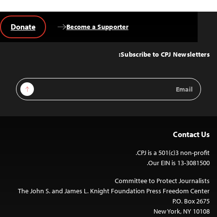
Donate
Become a Supporter
Back
to
Top
Subscribe to CPJ Newsletters:
Email
Sign Up
Address
Contact Us
CPJ is a 501(c)3 non-profit.
Our EIN is 13-3081500.
Committee to Protect Journalists
The John S. and James L. Knight Foundation Press Freedom Center
P.O. Box 2675
New York, NY 10108