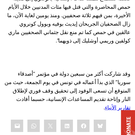
حمص المحاصرة والتي قتل فيها مئات المدنيين خلال الأيام
الأخيرة، بمن فيهم ثلاثة صحفيين. ومنذ يومين لغاية الآن، ما
زال الصحفيان الجريحان إيديث بوفيه وبوول كونروي
عالقين في حمص كما تم منع نقل جثماني الصحفيين ماري
كولفين وريمي أوشليك إلى ذويهما”.
وقد شاركت أكثر من سبعين دولة في مؤتمر “أصدقاء
سوريا” الذي بدأ أعماله في تونس في يوم الجمعة، حيث من
المتوقع أن تسعى الوفود إلى تحقيق وقف فوري لإطلاق
النار وإتاحة تقديم المساعدات الإنسانية، حسبما أفادت
تقارير الأنباء
.
DONATE
Share
mail
WhatsApp
LinkedIn
X
Facebook
Bluesky
this: