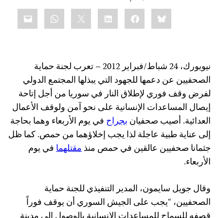
Share
mail
WhatsApp
LinkedIn
X
Facebook
Bluesky
this:
نيويورك، 24 شباط/فبراير 2012 – تعرب لجنة حماية
الصحفيين عن دعمها للجهود التي يبذلها المجتمع الدولي
لفرض وقف فوري لإطلاق النار في سوريا من أجل إتاحة
إيصال المساعدات الإنسانية على نحو آمن ولوقف الأعمال
العدائية. أصيب صحفيان
بجراح
في يوم الأربعاء وهما بحاجة
إلى عناية طبية عاجلة لذا يجب إخلاؤهما من حمص. كما ظل
جثمانا صحفيين عالقين في حمص منذ
مقتلهما
في يوم
الأربعاء.
وقال جويل سايمون، المدير التنفيذي للجنة حماية
الصحفيين، “يجب على الجيش السوري أن يوقف فوراً
قصفه للسماح للمساعدات الإنسانية بالوصول إلى مدينة