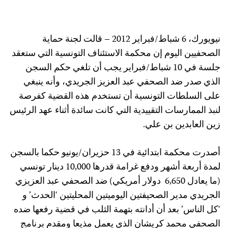
نيويورك، 6 شباط/فبراير 2012 – قالت لجنة حماية
الصحفيين اليوم إن محكمة الاستئناف التونسية التي ستعقد
جلسة في 10 شباط/فبراير يجب أن تلغي حكم السجن
الذي صدر ضد الصحفي عبد العزيز الجريدي، وأنه ينبغي
على السلطات التونسية أن تستخدم هذه القضية كفرصة
لنبذ الممارسات التقييدية التي كانت سائدة أثناء عهد الرئيس
زين العابدين بن علي.
أصدرت محكمة ابتدائية في 13 حزيران/يونيو حكما بالسجن
لمدة أربعة أشهر ودفع غرامة قدرها 10,000 دينار تونسي
(ما يعادل 6,650
دولار أمريكي) ضد الصحفي عبد العزيزي
الجريدي مدير الصحيفتين اليوميتين المحليتين ‘الحدث’ و
‘كل الناس’ بعد أن أدانته بتهمة الثلب في قضية رفعها ضده
الصحفي محمد كريشان الذي يعمل مذيعا ومقدم برنامج