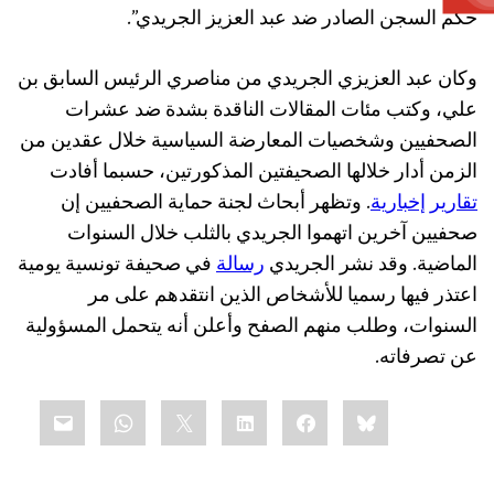
حكم السجن الصادر ضد عبد العزيز الجريدي”.
وكان عبد العزيزي الجريدي من مناصري الرئيس السابق بن
علي، وكتب مئات المقالات الناقدة بشدة ضد عشرات
الصحفيين وشخصيات المعارضة السياسية خلال عقدين من
الزمن أدار خلالها الصحيفتين المذكورتين، حسبما أفادت
تقارير إخبارية
. وتظهر أبحاث لجنة حماية الصحفيين إن
صحفيين آخرين اتهموا الجريدي بالثلب خلال السنوات
الماضية. وقد نشر الجريدي
رسالة
في صحيفة تونسية يومية
اعتذر فيها رسميا للأشخاص الذين انتقدهم على مر
السنوات، وطلب منهم الصفح وأعلن أنه يتحمل المسؤولية
عن تصرفاته.
Share
mail
WhatsApp
LinkedIn
X
Facebook
Bluesky
this: