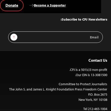
Donate
Become a Supporter
Back
to
Top
Subscribe to CPJ Newsletters:
Email
Sign Up
Address
Contact Us
CPJ is a 501(c)3 non-profit.
Our EIN is 13-3081500.
Committee to Protect Journalists
The John S. and James L. Knight Foundation Press Freedom Center
P.O. Box 2675
New York, NY 10108
Tel 212-465-1004