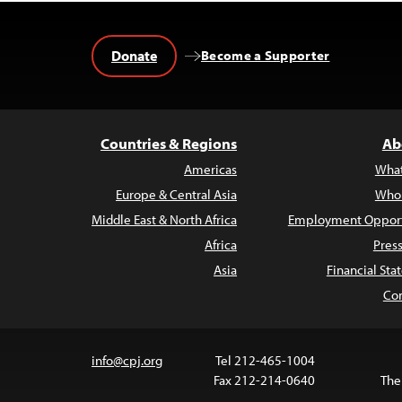
Donate
Become a Supporter
Countries & Regions
Ab
Americas
Wha
Europe & Central Asia
Who
Middle East & North Africa
Employment Opport
Africa
Pres
Asia
Financial St
Con
info@cpj.org
Tel 212-465-1004
Fax 212-214-0640
The