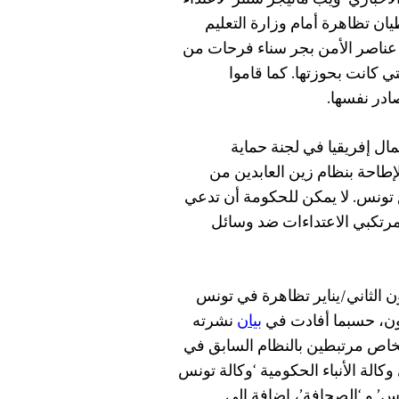
لأخباري ‘ويب مانيجز سنتر’ لاعتداء
ان تظاهرة أمام وزارة التعليم
 عناصر الأمن بجر سناء فرحات من
ي كانت بحوزتها. كما قاموا
ادر نفسها.
ل إفريقيا في لجنة حماية
إطاحة بنظام زين العابدين من
تونس. لا يمكن للحكومة أن تدعي
مرتكبي الاعتداءات ضد وسائل
لنقابة الوطنية للصحفيين التونسيين في 9 كانون الثاني/يناير تظاهرة في تونس
يون، حسبما أفادت في
بيان
نشرته
شخاص مرتبطين بالنظام السابق في
كالة الأنباء الحكومية ‘وكالة تونس
 برس’ و ‘الصحافة’، إضافة إلى