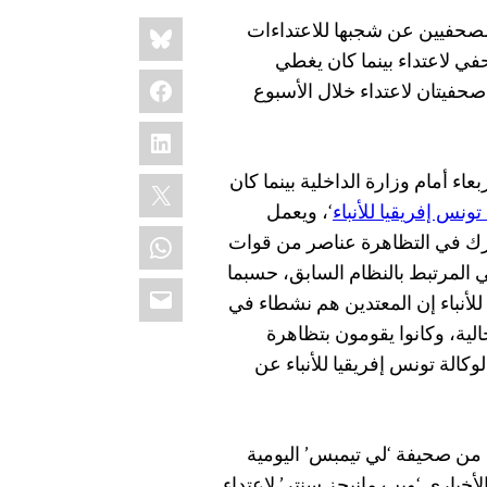
Share
Bluesky
2 – تعرب لجنة حماية الصحفيين عن شجبها للاعتداءات
this:
 لاعتداء بينما كان يغطي
Facebook
صحفيتان لاعتداء خلال الأسبوع
LinkedIn
ء أمام وزارة الداخلية بينما كان
X
تونس إفريقيا للأنباء
‘
، ويعمل
WhatsApp
شارك في التظاهرة عناصر من قوات
ي المرتبط بالنظام السابق، حسبما
Email
 للأنباء إن المعتدين هم نشطاء في
الية، وكانوا يقومون بتظاهرة
الة تونس إفريقيا للأنباء عن
ات من صحيفة ‘لي تيمبس’ اليومية