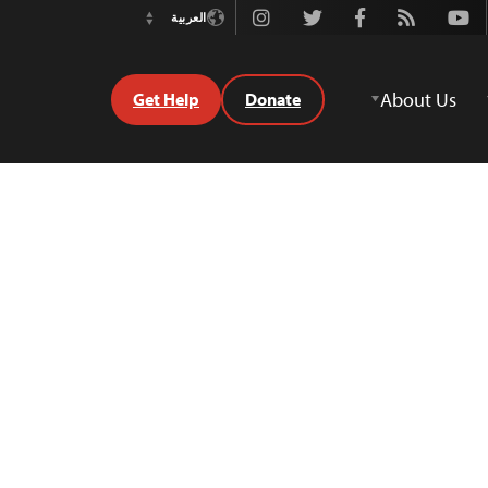
Instagram
Twitter
Facebook
Rss
Youtube
العربية
Switch
Language
About Us
Get Help
Donate