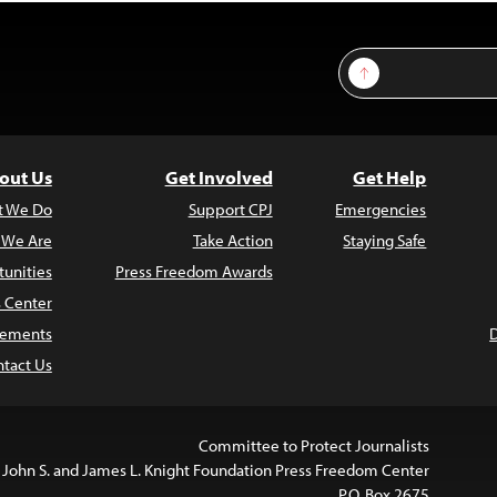
Sign Up
out Us
Get Involved
Get Help
t We Do
Support CPJ
Emergencies
 We Are
Take Action
Staying Safe
unities
Press Freedom Awards
s Center
atements
tact Us
Committee to Protect Journalists
 John S. and James L. Knight Foundation Press Freedom Center
P.O. Box 2675