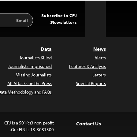
Subscribe to CPJ
Email
Back
Address
Newsletters:
to
Top
Data
News
Journalists Killed
Alerts
Journalists Imprisoned
Features & Analysis
Missing Journalists
Letters
All Attacks on the Press
Special Reports
Data Methodology and FAQs
CPJ is a 501(c)3 non-profit.
Contact Us
Our EIN is 13-3081500.