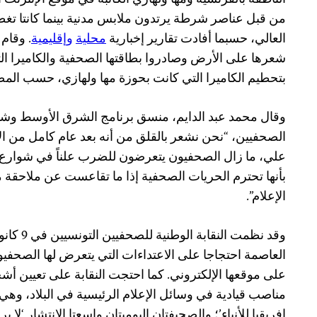
الناطقة بالفرنسية ومها ولهازي الكاتبة في موقع الإنترنت ا
من قبل عناصر شرطة يرتدون ملابس مدنية بينما كانتا تغطي
العالي، حسبما أفادت تقارير إخبارية
محلية
وإقليمية
. وقام
شعرها على الأرض وصادروا بطاقتها الصحفية والكاميرا الت
بتحطيم الكاميرا التي كانت بحوزة مها ولهازي، حسب المص
وقال محمد عبد الدايم، منسق برنامج الشرق الأوسط وشما
الصحفيين، “نحن نشعر بالقلق من أنه بعد عام كامل من ال
علي، ما زال الصحفيون يتعرضون للضرب علناً في شوارع 
بأنها تحترم الحريات الصحفية إذا ما تقاعست عن ملاحقة 
الإعلام”.
وقد نظمت ا
العاصمة احتجاجا على الاعتداءات التي يتعرض لها الصحف
على موقعها الإلكتروني. كما احتجت النقابة على تعيين أ
مناصب قيادية في وسائل الإعلام الرئيسية في البلاد، وهي و
إفريقيا للأنباء’؛ والصحيفتان اليوميتان واسعتا الانتشار ‘لا