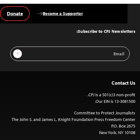
Donate
Become a Supporter
Back
to
Top
Subscribe to CPJ Newsletters:
Email
Sign Up
Address
Contact Us
CPJ is a 501(c)3 non-profit.
Our EIN is 13-3081500.
Committee to Protect Journalists
The John S. and James L. Knight Foundation Press Freedom Center
P.O. Box 2675
New York, NY 10108