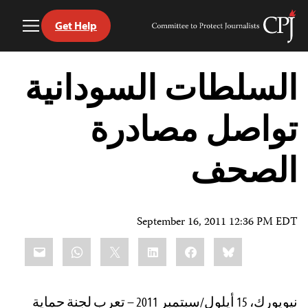
Get Help
Toggle
Committee
Menu
to
Ski
Protect
t
السلطات السودانية
Journalists
conten
تواصل مصادرة
الصحف
September 16, 2011 12:36 PM EDT
Share
mail
WhatsApp
LinkedIn
X
Facebook
Bluesky
this:
نيويورك، 15 أيلول/سبتمبر 2011 – تعرب لجنة حماية