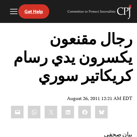
Get Help
Toggle
Committee
Menu
to
Ski
Protect
t
رجال مقنعون
Journalists
conten
يكسرون يدي رسام
كريكاتير سوري
August 26, 2011 12:21 AM EDT
Share
mail
WhatsApp
LinkedIn
X
Facebook
Bluesky
this:
بيان صحفي