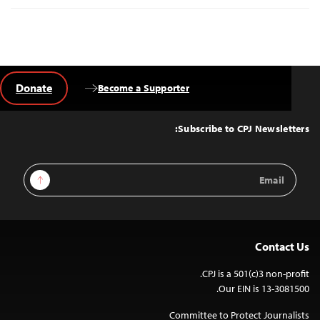
Donate
Become a Supporter
Back
to
Top
Subscribe to CPJ Newsletters:
Email
Sign Up
Address
Contact Us
CPJ is a 501(c)3 non-profit.
Our EIN is 13-3081500.
Committee to Protect Journalists