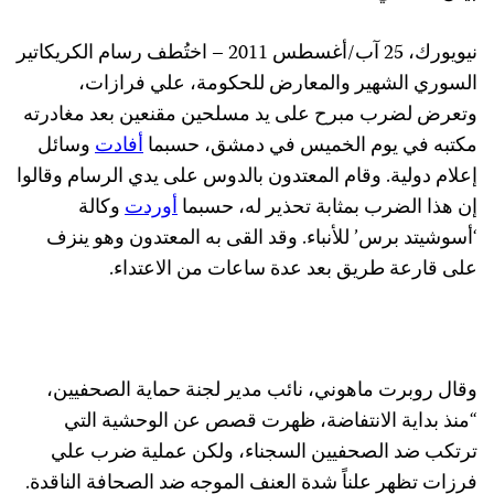
نيويورك، 25 آب/أغسطس 2011 – اختُطف رسام الكريكاتير
السوري الشهير والمعارض للحكومة، علي فرازات،
وتعرض لضرب مبرح على يد مسلحين مقنعين بعد مغادرته
مكتبه في يوم الخميس في دمشق، حسبما
أفادت
وسائل
إعلام دولية. وقام المعتدون بالدوس على يدي الرسام وقالوا
إن هذا الضرب بمثابة تحذير له، حسبما
أوردت
وكالة
‘أسوشيتد برس’ للأنباء. وقد القى به المعتدون وهو ينزف
على قارعة طريق بعد عدة ساعات من الاعتداء.
وقال روبرت ماهوني، نائب مدير لجنة حماية الصحفيين،
“منذ بداية الانتفاضة، ظهرت قصص عن الوحشية التي
ترتكب ضد الصحفيين السجناء، ولكن عملية ضرب علي
فرزات تظهر علناً شدة العنف الموجه ضد الصحافة الناقدة.