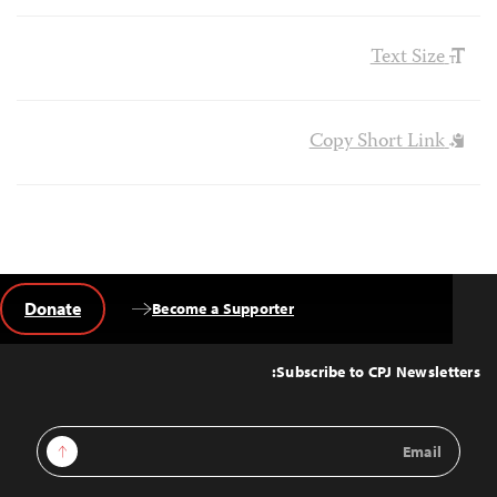
Text Size
Copy Short Link
Donate
Become a Supporter
Back
to
Top
Subscribe to CPJ Newsletters:
Email
Sign Up
Address