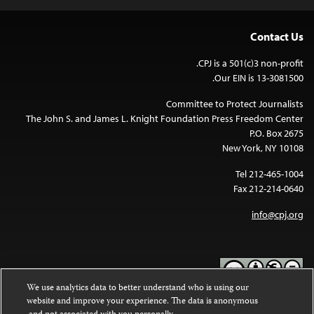
Contact Us
CPJ is a 501(c)3 non-profit.
Our EIN is 13-3081500.
Committee to Protect Journalists
The John S. and James L. Knight Foundation Press Freedom Center
P.O. Box 2675
New York, NY 10108
Tel 212-465-1004
Fax 212-214-0640
info@cpj.org
We use analytics data to better understand who is using our
website and improve your experience. The data is anonymous
Except where noted, text on this website is licensed under a
Creative