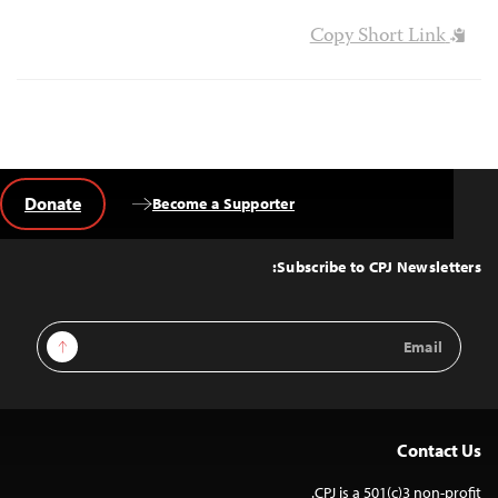
Copy Short Link
Donate
Become a Supporter
Back
to
Top
Subscribe to CPJ Newsletters:
Email
Sign Up
Address
Contact Us
CPJ is a 501(c)3 non-profit.