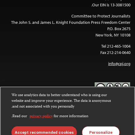
Our EIN is 13-3081500.
Committee to Protect Journalists
The John S. and James L. Knight Foundation Press Freedom Center
P.O. Box 2675
New York, NY 10108
Tel 212-465-1004
Fax 212-214-0640
info@cpj.org
We use analytics data to better understand who is using our
website and improve your experience. The data is anonymous
Except where noted, text on this website is licensed under a
Creative
and not associated with you personally.
Commons Attribution-NonCommercial-NoDerivatives 4.0
.
International License
Read our
privacy policy
for more information.
Images and other media are not covered by the Creative Commons
.
license. For more information about permissions, see our
FAQs
Accept recommended cookies
Personalize