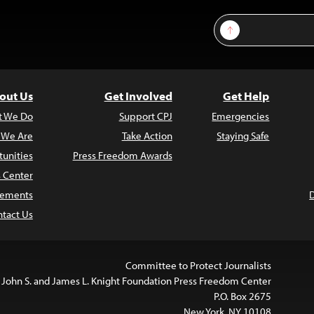
Sign Up
out Us
Get Involved
Get Help
t We Do
Support CPJ
Emergencies
 We Are
Take Action
Staying Safe
unities
Press Freedom Awards
s Center
atements
tact Us
Committee to Protect Journalists
 John S. and James L. Knight Foundation Press Freedom Center
P.O. Box 2675
New York, NY 10108