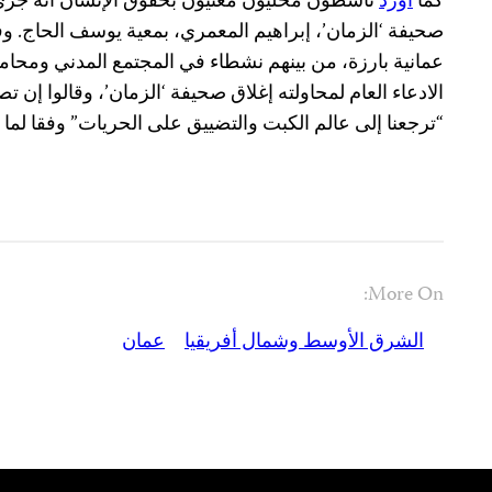
كما
أورد
ناشطون محليون معنيون بحقوق الإنسان أنه جرى 
صحيفة ‘الزمان’، إبراهيم المعمري، بمعية يوسف الحاج. و
عمانية بارزة، من بينهم نشطاء في المجتمع المدني ومحام
الادعاء العام لمحاولته إغلاق صحيفة ‘الزمان’، وقالوا إن ت
“ترجعنا إلى عالم الكبت والتضييق على الحريات” وفقا لما 
More On:
الشرق الأوسط وشمال أفريقيا
عمان