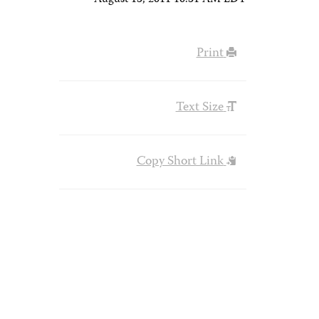
August 13, 2011 10:31 AM EDT
Print
Text Size
Copy Short Link