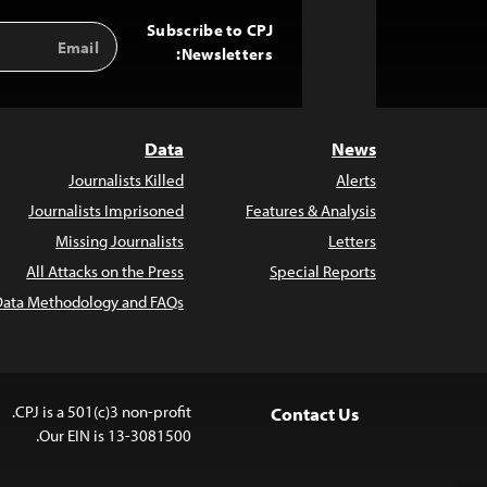
Subscribe to CPJ
Email
Back
Address
Newsletters:
to
Top
Data
News
Journalists Killed
Alerts
Journalists Imprisoned
Features & Analysis
Missing Journalists
Letters
All Attacks on the Press
Special Reports
Data Methodology and FAQs
CPJ is a 501(c)3 non-profit.
Contact Us
Our EIN is 13-3081500.