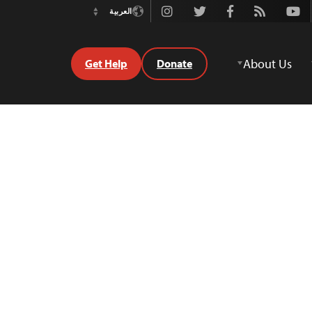
Instagram
Twitter
Facebook
Rss
Youtube
العربية
Switch
Language
About Us
Get Help
Donate