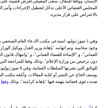
الإنسان. ووفقا للمقال، سعى المقيبلي لعرض قضيته على
المجلس القضائي الأعلى تدخّل لتعطيل الإجراءات وأمر ال
بالاعتراض على قرار مديره.
وفي 5 تموز/يوليو، استدعى مكتب الادعاء العام الصح
وجود محاميه. وتم اتهامه “بإهانة وزير العدل ووكيل الوزا
العماني”، و “الإساءة للقضاء العماني”، و “وانتهاك قانون 
دون ترخيص من وزارة الإعلام”، وذلك وفقا للمراجعة التي 
للوثائق التي نشرتها السلط
يوسف الحاج عن النشر أو كتابة المقالات. وأبلغه مكتب ال
ضده دعوى قضائية يتهمه فيها “بإهانة كرامته”، وذلك
وفقا
ل