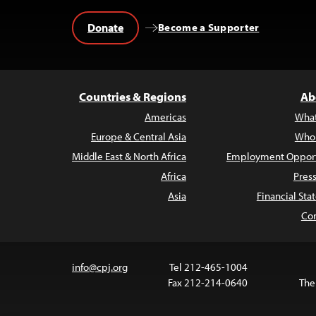
Donate
Become a Supporter
Countries & Regions
Ab
Americas
Wha
Europe & Central Asia
Who
Middle East & North Africa
Employment Opport
Africa
Pres
Asia
Financial St
Con
info@cpj.org
Tel 212-465-1004
Fax 212-214-0640
The