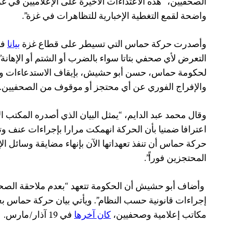
الصحفيين، “هذه الاعتداءات الأخيرة على الإعلاميين في 
واضحة لقمع التغطية الإخبارية للتظاهرات في غزة”.
وأصدرت حركة حماس التي تسيطر على قطاع غزة
بيانا
في
التعرض لأي صحفي بتاتا سواء بالضرب أو الشتم أو الإهانة”
لحكومة حماس، حسن أبو حشيش، بإيقاف الاستدعاءات وال
والإفراج الفوري عن أي محتجز أو موقوف من الصحفيين.
وقال محمد عبد الدايم، “يمثل البيان الذي أصدره المكتب ا
اعترافا ضمنيا بأن الحركة انهمكت مرارا بإجراءات عنف 
حركة حماس أن تنفذ تعهداتها الآن بإنهاء مضايقة وسائل ال
المحتجزين فوراً”.
وأضاف أبو حشيش أن الحكومة تتعهد “بعدم ملاحقة الصحفي
إجراءات قانونية حسب النظام”. ويأتي بيان حركة حماس ب
مكاتب إعلامية وصحفيين،
كان آخرها
في 19 آذار/مارس.