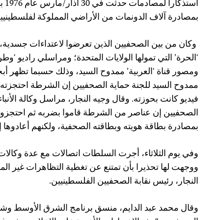
استذ
بمصادرة آلاف الدونمات من الأراضي المملوكة لفلسطينيي
وكان من بين الصحفيين الذين تعرضوا لاعتداءات جسدية،
‘الحرة’ التي تمولها الولايات المتحدة؛ ومراسلي راديو ‘و
ومصور قناة ‘العربية’ ممدوح السيد، وذلك حسبما تظهر أب
ممدوح السيد للجنة حماية الصحفيين إن الشرطة احتجزته 
فيديو كانت بحوزته. وقال وجيه النجار، مراسل وكالة الأنباء
الصحفيين إن عناصر من الشرطة قاموا بضربه ثم احتجز
بمصادرة بطاقة هويته وبطاقته الصحفية، ولكنهم أعادوها إلي
وفي يوم الثلاثاء، أجرت السلطات اتصالات مع عدة وكالا
ووجهت لها تحذيرا بأن تمتنع عن تغطية التظاهرات غير المر
النجار، رئيس نقابة الصحفيين الفلسطينيين.
وقال محمد عبد الدايم، منسق برنامج الشرق الأوسط وشما