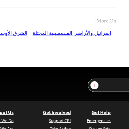
More On:
اسرائيل والأراضي الفلسطينية المحتلة
الشرق الأوسط
Sign Up
out Us
Get Involved
Get Help
t We Do
Support CPJ
Emergencies
 We Are
Take Action
Staying Safe