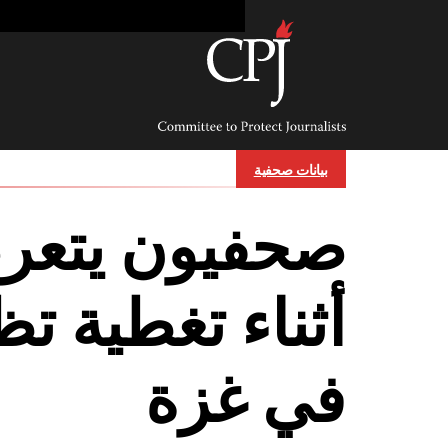
Ski
t
conten
Committee
to
Protect
Journalists
بيانات صحفية
صحفيون يتعرض
أثناء تغطية ت
في غزة