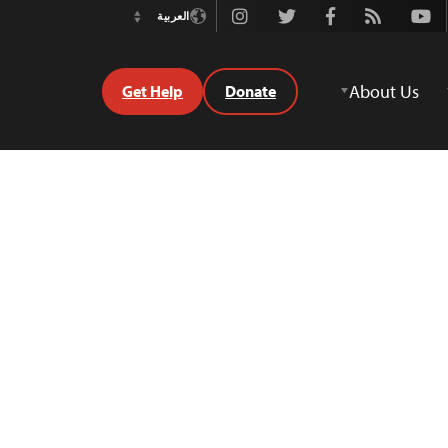
Instagram
Twitter
Facebook
Rss
Youtube
العربية
Switch
Language
About Us
Get Help
Donate