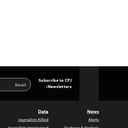
Subscribe to CPJ
Email
Back
Address
Newsletters:
to
Top
Data
News
Journalists Killed
Alerts
Journalists Imprisoned
Features & Analysis