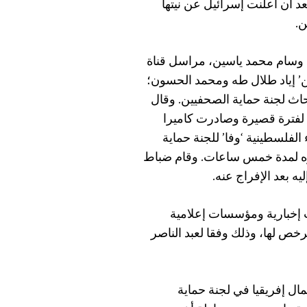
كارا لمصادمات حدثت في 30 آذار/مارس عام 1976 بعد أن أعلنت إسرائيل عن نيتها
ن.
 وسام محمد ياسين، مراسل قناة
طن’ إياد طلال طه ومحمد الحسون؛
حاث لجنة حماية الصحفيين. وقال
لفترة قصيرة وصادرت كاميرا
 الفلسطينية ‘وفا’ للجنة حماية
وه لمدة خمس ساعات. وقام ضباط
ه بعد الإفراج عنه.
ت إخبارية ومؤسسات إعلامية
خص لها، وذلك وفقا لعبد الناصر
ل إفريقيا في لجنة حماية