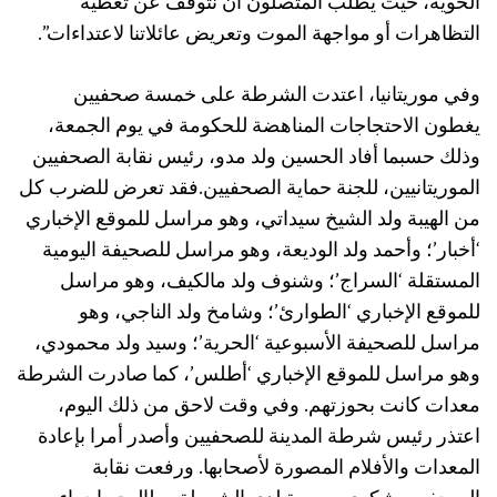
الخوية، حيث يطلب المتصلون أن نتوقف عن تغطية
التظاهرات أو مواجهة الموت وتعريض عائلاتنا لاعتداءات”.
وفي موريتانيا، اعتدت الشرطة على خمسة صحفيين
يغطون الاحتجاجات المناهضة للحكومة في يوم الجمعة،
وذلك حسبما أفاد الحسين ولد مدو، رئيس نقابة الصحفيين
الموريتانيين، للجنة حماية الصحفيين.فقد تعرض للضرب كل
من الهيبة ولد الشيخ سيداتي، وهو مراسل للموقع الإخباري
‘أخبار’؛ وأحمد ولد الوديعة، وهو مراسل للصحيفة اليومية
المستقلة ‘السراج’؛ وشنوف ولد مالكيف، وهو مراسل
للموقع الإخباري ‘الطوارئ’؛ وشامخ ولد الناجي، وهو
مراسل للصحيفة الأسبوعية
‘الحرية’؛ وسيد ولد محمودي،
وهو مراسل للموقع الإخباري ‘أطلس’، كما صادرت الشرطة
معدات كانت بحوزتهم. وفي وقت لاحق من ذلك اليوم،
اعتذر رئيس شرطة المدينة للصحفيين وأصدر أمرا بإعادة
المعدات والأفلام المصورة لأصحابها. ورفعت نقابة