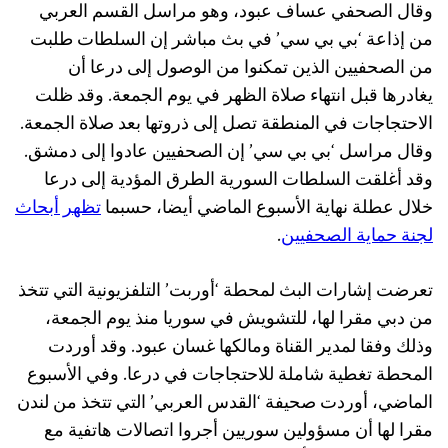
وقال الصحفي عساف عبود، وهو مراسل القسم العربي
من إذاعة ‘بي بي سي’ في بث مباشر إن السلطات طلبت
من الصحفيين الذين تمكنوا من الوصول إلى درعا أن
يغادرها قبل انتهاء صلاة الظهر في يوم الجمعة. وقد ظلت
الاحتجاجات في المنطقة تصل إلى ذروتها بعد صلاة الجمعة.
وقال مراسل ‘بي بي سي’ إن الصحفيين عادوا إلى دمشق.
وقد أغلقت السلطات السورية الطرق المؤدية إلى درعا
خلال عطلة نهاية الأسبوع الماضي أيضا، حسبما
تظهر أبحاث
لجنة حماية الصحفيين
.
تعرضت إشارات البث لمحطة ‘أوربت’ التلفزيونية التي تتخذ
من دبي مقرا لها، للتشويش في سوريا منذ يوم الجمعة،
وذلك وفقا لمدير القناة ومالكها غسان عبود. وقد أوردت
المحطة تغطية شاملة للاحتجاجات في درعا. وفي الأسبوع
الماضي، أوردت صحيفة ‘القدس العربي’ التي تتخذ من لندن
مقرا لها أن مسؤولين سوريين أجروا اتصالات هاتفية مع