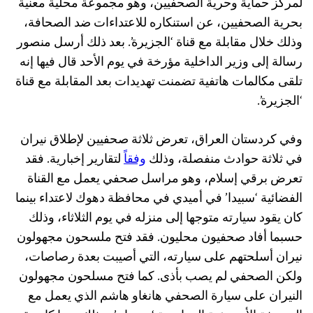
لمركز حماية وحرية الصحفيين، وهو مجموعة محلية معنية
بحرية الصحفيين، عن استنكاره للاعتداءات ضد الصحافة،
وذلك خلال مقابلة مع قناة ‘الجزيرة’. بعد ذلك أرسل منصور
رسالة إلى وزير الداخلية مؤرخة في يوم الأحد قال فيها إنه
تلقى مكالمات هاتفية تضمنت تهديدات بعد المقابلة مع قناة
‘الجزيرة’.
وفي كردستان العراق، تعرض ثلاثة صحفيين لإطلاق نيران
في ثلاثة حوادث منفصلة، وذلك
وفقاً
لتقارير إخبارية. فقد
تعرض برقي إسلام، وهو مراسل صحفي يعمل مع القناة
الفضائية ‘سبيدا’ في أميدي في محافظة دهوك لاعتداء بينما
كان يقود سيارته متوجها إلى منزله في يوم الثلاثاء، وذلك
حسبما أفاد صحفيون محليون. فقد فتح ملسحون مجهولون
نيران أسلحتهم على سيارته، التي أصيبت بعدة رصاصات،
ولكن الصحفي لم يصب بأذى. كما فتح مسلحون مجهولون
النيران على سيارة الصحفي هانغاو هاشم الذي يعمل مع