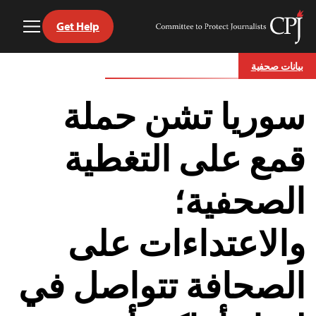
Get Help
Toggle
Committee
Menu
to
Ski
Protect
بيانات صحفية
t
Journalists
conten
سوريا تشن حملة
قمع على التغطية
الصحفية؛
والاعتداءات على
الصحافة تتواصل في