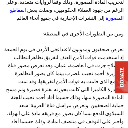
لتخريب المادة المصورة، وذلك وفقا لروايات متعددة. وعلى
الرغم من جهود العملاء الحكوميين، وصلت بعض
المقاطع
المصورة
إلى النشرات الإخبارية في جميع أنحاء العالم.
ومن بين التطورات الأخرى في المنطقة:
تعرض صحفيون ومدونون لاعتداءفي الأردن في يوم الجمعة
إذ استخدمت قوات الأمن العنف لتفريق تظاهراتتطالب
بالإصلاح جرت في العاصمة، عمان. وقد تعرض مصور قناة
DONATE
‘الجزيرة’ أحمد نجيب للضرب بينما كان يصور التظاهرة
والقمع الذي قامت به قوات الأمن لتفريقها. وقد تمت
مصادرة الكاميرا التي كانت بحوزته لفترة قصيرة وتم مسح
المادة المصورة منها، وذلك حسبما أفاد أحمد نجيب للجنة
حماية الصحفيين. وتعرض مراسل قناة ‘العربية’ سعد
السيلاوي للدفع بينما كان يصور مع فريقه مادة على الهواء،
وأجبر على التوقف في منتصف المادة، وذلك حسبما أفاد