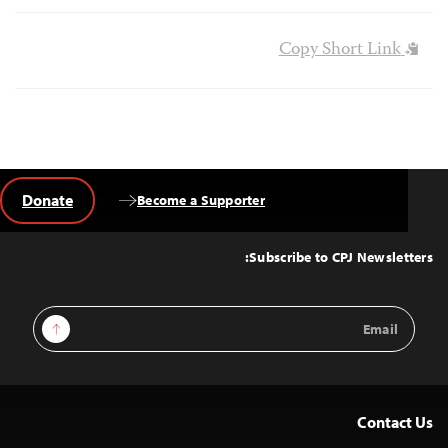
Copy Short Link
Donate
Become a Supporter
Back
to
Top
Subscribe to CPJ Newsletters:
Email
Sign Up
Address
Contact Us