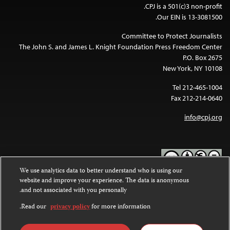
CPJ is a 501(c)3 non-profit.
Our EIN is 13-3081500.
Committee to Protect Journalists
The John S. and James L. Knight Foundation Press Freedom Center
P.O. Box 2675
New York, NY 10108
Tel 212-465-1004
Fax 212-214-0640
info@cpj.org
We use analytics data to better understand who is using our
website and improve your experience. The data is anonymous
Except where noted, text on this website is licensed under a
Creative
and not associated with you personally.
Commons Attribution-NonCommercial-NoDerivatives 4.0
.
International License
Read our
privacy policy
for more information.
Images and other media are not covered by the Creative Commons