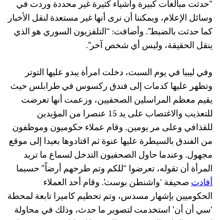
“حدثت مبالغات كبيرة وأشياء كثيرة غير محددة وردت في
وسائل الإعلام، ويمكننا أن نرى أنها غير مستعدة لنقل الأخبار
كما حدثت بالضبط”. وأضافت: “التلفزيون السوري هو الذي
ينقل الحقيقة، وليس أي شخص آخر”.
وفي ليبيا في يوم السبت، دخلت امرأة يبدو عليها التوتر
وتظهر عليها كدمات إلى فندق ركسوس في طرابلس حيث
يقيم معظم المراسلين الصحفيين، وزعمت أنها تعرضت
للتعذيب والاغتصاب على يد 15 عنصرا من المؤيدين
للقذافي وعلى مر يومين. وقام عملاء حكوميون وموظفون
من الفندق بالسيطرة عليها عنوة ثم اقتادوها بعيدا إلى موقع
مجهول. وعندما حاول الصحفيون التدخل لسماع ما تريد
المرأة أن تقوله، تعرضوا “للكم وتم طرحهم أرضاً” حسبما
أفادت
صحيفة ‘واشنطن بوست’. وقام أحد العملاء
الحكوميين بإشهار مسدس، وتم تحطيم كاميرا تابعة لمحطة
‘سي أن أن’ استخدمت لتصوير ما حدث، وذلك في محاولة