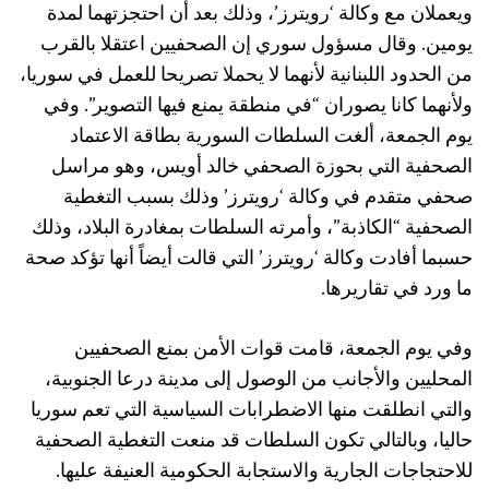
ويعملان مع وكالة ‘رويترز’، وذلك بعد أن احتجزتهما لمدة
يومين. وقال مسؤول سوري إن الصحفيين اعتقلا بالقرب
من الحدود اللبنانية لأنهما لا يحملا تصريحا للعمل في سوريا،
ولأنهما كانا يصوران “في منطقة يمنع فيها التصوير”. وفي
يوم الجمعة، ألغت السلطات السورية بطاقة الاعتماد
الصحفية التي بحوزة الصحفي خالد أويس، وهو مراسل
صحفي متقدم في وكالة ‘رويترز’ وذلك بسبب التغطية
الصحفية “الكاذبة”، وأمرته السلطات بمغادرة البلاد، وذلك
حسبما أفادت وكالة ‘رويترز’ التي قالت أيضاً أنها تؤكد صحة
ما ورد في تقاريرها.
وفي يوم الجمعة، قامت قوات الأمن بمنع الصحفيين
المحليين والأجانب من الوصول إلى مدينة درعا الجنوبية،
والتي انطلقت منها الاضطرابات السياسية التي تعم سوريا
حاليا، وبالتالي تكون السلطات قد منعت التغطية الصحفية
للاحتجاجات الجارية والاستجابة الحكومية العنيفة عليها.