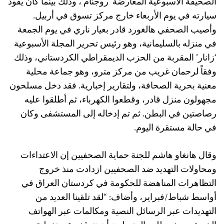
الصحيفة الأسبوعية المعارضة ‘روجنام’، وذلك بينما كان يقود
سيارته في يوم الأربعاء خارج مركز تسوق في أربيل.
وأصيب الصحفي هالغورد قادر بعيار ناري في يوم الجمعة
في منزله بالسليمانية، وهو رئيس تحرير المجلة الأسبوعية
‘زانار’ المقربة من الحزب الديمقراطي الكردستاني، وذلك
وفقاً لرحمان غريب من مركز مترو، وهو جماعة محلية
معنية بحرية الصحافة، ولتقارير إخبارية. فقد دخل مسلحون
مجهولون منزل قادر، وقطعوا الكهرباء، ثم أطلقوا عليه
رصاصتين في البطن. ثم تم إدخاله إلى المستشفى وكان
في حالة مستقرة اليوم.
وقال هانغاو هاشم للجنة حماية الصحفيين إن الاعتداءات
ومحاولات التهديد ضد الصحفيين ازدادت منذ خروج
التظاهرات المناهضة للحكومة في كردستان العراق في
أواسط شباط/فبراير، وأضاف: “لقد تلقينا العديد من
التهديدات عبر الرسائل النصية ومكالمات عبر الهواتف