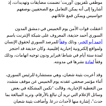
موظفي تلفزيون ‘أوربت’ تضمنت مضايقات وتهديدات، إذ
أشاروا إلى أنه يمكن التعامل مع الصحفيين بوصفهم
جواسيس ويمكن قمع عائلاتهم.
اعتقلت قوات الأمن يوم الخميس في دمشق المدون
السوري أحمد حذيفة، المعروف على شبكة الإنترنت باسم
أحمد أبو الخير
، وذلك
وفقاً
للمرصد السوري لحقوق الإنسان
ولمواقع إلكترونية إخبارية إقليمية. وكان حذيفة قد احتجز
لمدة ستة أيام في شباط/فبراير ودون توجيه اتهامات، وذلك
وفقاً
لمادة
نشرها في مدونته.
وقد أعربت بثينة شعبان، وهي مستشارة للرئيس السوري،
أثناء مؤتمر صحفي عقدته يوم الخميس عن موقف متشدد
من التغطية الإخبارية، وقالت “تكمن المشكلة في بعض
وسائل الإعلام التي تريد أن تبالغ بالأرقام، وتريد المبالغة بما
حدث”، إشارة منها لأحداث درعا. وأضافت بثينة شعبان