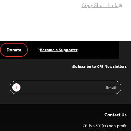
Copy Short Link
Donate
Become a Supporter
Back
to
Top
Subscribe to CPJ Newsletters:
Email
Sign Up
Address
Contact Us
CPJ is a 501(c)3 non-profit.