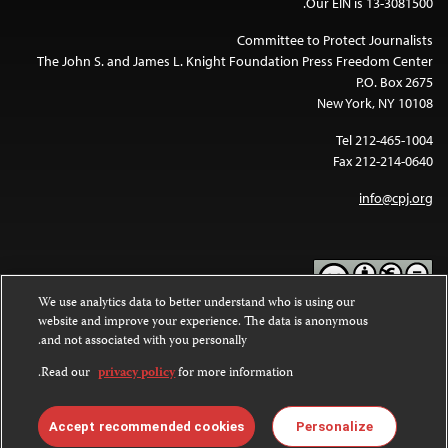
Our EIN is 13-3081500.
Committee to Protect Journalists
The John S. and James L. Knight Foundation Press Freedom Center
P.O. Box 2675
New York, NY 10108
Tel 212-465-1004
Fax 212-214-0640
info@cpj.org
We use analytics data to better understand who is using our
website and improve your experience. The data is anonymous
Except where noted, text on this website is licensed under a
Creative
and not associated with you personally.
Commons Attribution-NonCommercial-NoDerivatives 4.0
.
International License
Read our
privacy policy
for more information.
Images and other media are not covered by the Creative Commons
.
license. For more information about permissions, see our
FAQs
Accept recommended cookies
Personalize