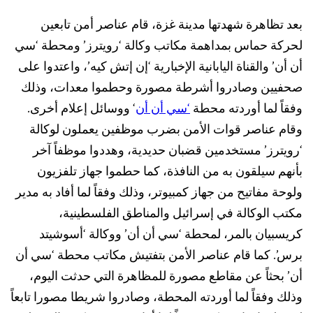
بعد تظاهرة شهدتها مدينة غزة، قام عناصر أمن تابعين
لحركة حماس بمداهمة مكاتب وكالة ‘رويترز’ ومحطة ‘سي
أن أن’ والقناة اليابانية الإخبارية ‘إن إتش كيه’، واعتدوا على
صحفيين وصادروا أشرطة مصورة وحطموا معدات، وذلك
وفقاً لما أوردته محطة
‘سي أن أن
‘ ووسائل إعلام أخرى.
وقام عناصر قوات الأمن بضرب موظفين يعملون لوكالة
‘رويترز’ مستخدمين قضبان حديدية، وهددوا موظفاً آخر
بأنهم سيلقون به من النافذة، كما حطموا جهاز تلفزيون
ولوحة مفاتيح من جهاز كمبيوتر، وذلك وفقاً لما أفاد به مدير
مكتب الوكالة في إسرائيل والمناطق الفلسطينية،
كريسبيان بالمر، لمحطة ‘سي أن أن’ ووكالة ‘أسوشيتد
برس’. كما قام عناصر الأمن بتفتيش مكاتب محطة ‘سي أن
أن’ بحثاً عن مقاطع مصورة للمظاهرة التي حدثت اليوم،
وذلك وفقاً لما أوردته المحطة، وصادروا شريطا مصورا تابعاً