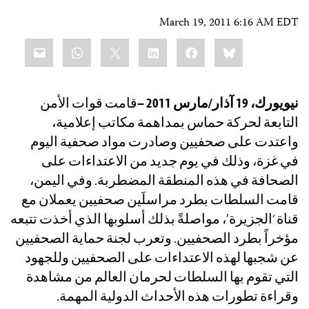
March 19, 2011 6:16 AM EDT
Share
mail
WhatsApp
LinkedIn
X
Facebook
Bluesky
this:
نيويورك، 19 آذار/مارس 2011 –
قامت قوات الأمن
التابعة لحركة حماس بمداهمة مكاتب إعلامية،
واعتدت على صحفيين وصادرت مواد صحفية اليوم
في غزة، وذلك في يوم جديد من الاعتداءات على
الصحافة في هذه المنطقة المضطربة. وفي اليمن،
قامت السلطات بطرد مراسلَين صحفيين يعملان مع
قناة ‘الجزيرة’، مواصلةً بذلك أسلوبها الذي أخذت تتبعه
مؤخراً بطرد الصحفيين. وتعرب لجنة حماية الصحفيين
عن شجبها لهذه الاعتداءات على الصحفيين وللجهود
التي تقوم بها السلطات لحرمان العالم من مشاهدة
وقراءة تطورات هذه الأحداث الدولية المهمة.