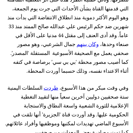
لتصرفها. وتأتي عملية الطرد هذه على أثر التغطية الشاملة
التي قدمتها القناة بشأن الأحداث التي جرت يوم الجمعة،
وهو اليوم الأكثر دموية منذ انطلاق الانتفاضة التي بدأت منذ
شهرين ضد حكم الرئيس علي عبدالله صالح الممتد منذ 33
عاماً. وقد أدى العنف إلى مقتل 44 مدنيا على الأقل في
صنعاء وحدها،
وكان بينهم
جمال الشرعبي، وهو مصور
صحفي يعمل مع الصحيفة الأسبوعية المستقلة ‘المصدر’.
كما أصيب مصور محطة ‘بي بي سي’ برصاصة في كتفه
أثناء الاعتداء نفسه، وذلك حسبما أوردت المحطة.
وفي وقت مبكر من هذا الأسبوع،
طردت
السلطات اليمنية
ستة صحفيين دوليين آخرين سعياً منها لتقييد التغطية
الإعلامية للثورة الشعبية واسعة النطاق والاستجابة
الحكومية عليها. وقد أوردت قناة ‘الجزيرة’ أنها تلقت في
الأسبوع الماضي تهديدات لمكتبها وموظفيها وأفراد عائلاتهم.