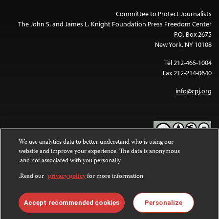
Committee to Protect Journalists
The John S. and James L. Knight Foundation Press Freedom Center
P.O. Box 2675
New York, NY 10108
Tel 212-465-1004
Fax 212-214-0640
info@cpj.org
We use analytics data to better understand who is using our
website and improve your experience. The data is anonymous
Except where noted, text on this website is licensed under a
Creative
and not associated with you personally.
Commons Attribution-NonCommercial-NoDerivatives 4.0
.
International License
Read our
privacy policy
for more information.
Images and other media are not covered by the Creative Commons
.
license. For more information about permissions, see our
FAQs
Accept recommended cookies
Personalize