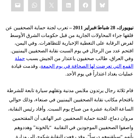
mail
WhatsApp
LinkedIn
X
Facebook
Bluesky
this:
نيويورك، 28 شباط/فبراير 2011 –
تعرب لجنة حماية الصحفيين عن
قلقها جراء المحاولات الجارية من قبل حكومات الشرق الأوسط
لفرض الرقابة على التغطية الإخبارية للتظاهرات. وفي اليمن،
اقتحم عدد من الرجال في يوم السبت نقابة الصحفيين اليمنيين.
وفي العراق، طالب صحفيون باعتذار من الجيش بسبب
حملة
القمع التي تعرضت لها الصحافة في يوم الجمعة
، وقدمت قيادة
عمليات بغداد اعتذاراً في يوم الأحد.
قام ثلاثة رجال يرتدون ملابس مدنية وتقلهم سيارة تابعة للشرطة
باقتحام مكاتب نقابة الصحفيين اليمنيين في صنعاء، وذلك حوالي
الساعة الحادية عشرة من صباح يوم السبت. وأفاد رئيس النقابة،
مروان دماج، للجنة حماية الصحفيين عبر الهاتف أن المقتحمين
واصفوا الصحفيين الموجودين في النقاببة
“بالخونة” وهددوهم
بأنهم “سيلقنوهم درساً”. وقد رفعت النقابة شكوى إلى وزارة