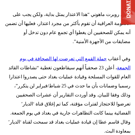
DONATE
وقال روبرت ماهوني “هذا الاعتذار يمثل بداية، ولكن يجب على
الحكومة العراقية أن تقوم بأكثر من مجرد اعتذار، فعليها أن تضمن
أنه يمكن للصحفيين أن يغطوا أي تجمع عام دون تدخل أو
مضايقات من الأجهزة الأمنية”.
وفي أعقاب
حملة القمع التي تعرضت لها الصحافة في يوم
الجمعة
، أعلن 23 صحفياً أنهم سيقاطعون تغطية “نشاطات القائد
العام للقوات المسلحة وقيادة عمليات بغداد حتى يصدروا اعتذارا
رسميا وضمانات بأن ما حدث في 25 شباط/فبراير لن يتكرر”،
وذلك وفقا للبيان. وقد أوردت التقارير أن عشرات الصحفيين
تعرضوا للاحتجاز لفترات مؤقتة، كما تم إغلاق قناة ‘الديار’
الفضائية بينما كانت التظاهرات جارية في بغداد في يوم الجمعة.
وقال قاسم عطا إن قيادة عمليات بغداد قد سمحت لقناة ‘الديار’
بمعاودة
البث.