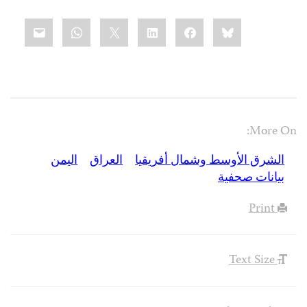
Share
mail
WhatsApp
LinkedIn
X
Facebook
Bluesky
this:
More On:
الشرق الأوسط وشمال أفريقيا
العراق
اليمن
بيانات صحفية
Print
Text Size