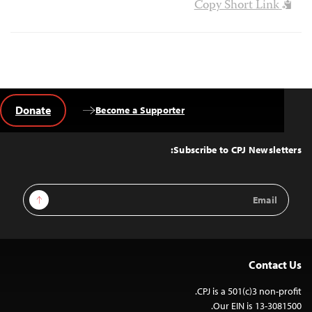
Copy Short Link
Donate
Become a Supporter
Back
to
Top
Subscribe to CPJ Newsletters:
Email
Sign Up
Address
Contact Us
CPJ is a 501(c)3 non-profit.
Our EIN is 13-3081500.