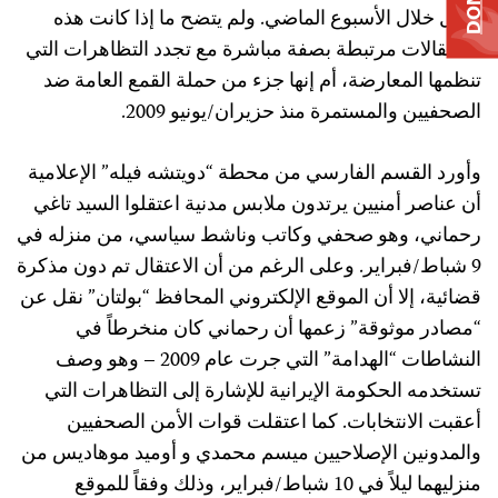
الأقل خلال الأسبوع الماضي. ولم يتضح ما إذا كانت هذه
الاعتقالات مرتبطة بصفة مباشرة مع تجدد التظاهرات التي
تنظمها المعارضة، أم إنها جزء من حملة القمع العامة ضد
الصحفيين والمستمرة منذ حزيران/يونيو 2009.
وأورد القسم الفارسي من محطة “دويتشه فيله” الإعلامية
أن عناصر أمنيين يرتدون ملابس مدنية اعتقلوا السيد تاغي
رحماني، وهو صحفي وكاتب وناشط سياسي، من منزله في
9 شباط/فبراير. وعلى الرغم من أن الاعتقال تم دون مذكرة
قضائية، إلا أن الموقع الإلكتروني المحافظ “بولتان” نقل عن
“مصادر موثوقة” زعمها أن رحماني كان منخرطاً في
النشاطات “الهدامة” التي جرت عام 2009 – وهو وصف
تستخدمه الحكومة الإيرانية للإشارة إلى التظاهرات التي
أعقبت الانتخابات. كما اعتقلت قوات الأمن الصحفيين
والمدونين الإصلاحيين ميسم محمدي و أوميد موهاديس من
منزليهما ليلاً في 10 شباط/فبراير، وذلك وفقاً للموقع