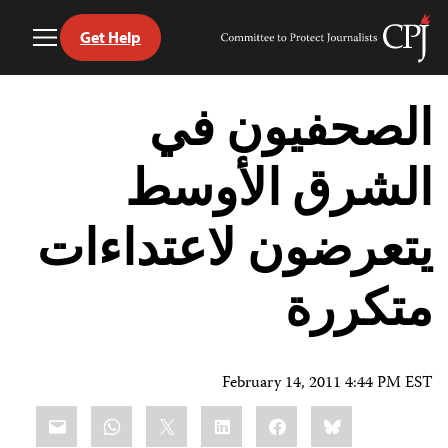
Get Help
Toggle
Committee
Menu
to
Ski
Protect
t
الصحفيون في
Journalists
conten
الشرق الأوسط
يتعرضون لاعتداءات
متكررة
February 14, 2011 4:44 PM EST
Share
mail
WhatsApp
LinkedIn
X
Facebook
Bluesky
this: