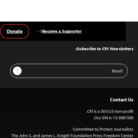
Donate
Become a Supporter
Back
to
Top
Subscribe to CPJ Newsletters:
Email
Sign Up
Address
Contact Us
CPJ is a 501(c)3 non-profit.
Our EIN is 13-3081500.
Committee to Protect Journalists
The John S. and James L. Knight Foundation Press Freedom Center