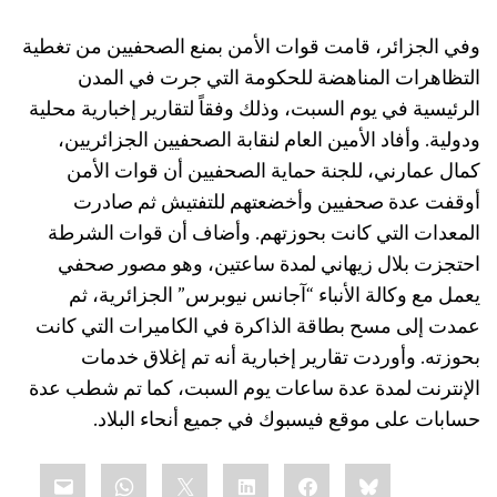
وفي الجزائر، قامت قوات الأمن بمنع الصحفيين من تغطية
التظاهرات المناهضة للحكومة التي جرت في المدن
الرئيسية في يوم السبت، وذلك وفقاً لتقارير إخبارية محلية
ودولية. وأفاد الأمين العام لنقابة الصحفيين الجزائريين،
كمال عمارني، للجنة حماية الصحفيين أن قوات الأمن
أوقفت عدة صحفيين وأخضعتهم للتفتيش ثم صادرت
المعدات التي كانت بحوزتهم. وأضاف أن قوات الشرطة
احتجزت بلال زيهاني لمدة ساعتين، وهو مصور صحفي
يعمل مع وكالة الأنباء “آجانس نيوبرس” الجزائرية، ثم
عمدت إلى مسح بطاقة الذاكرة في الكاميرات التي كانت
بحوزته. وأوردت تقارير إخبارية أنه تم إغلاق خدمات
الإنترنت لمدة عدة ساعات يوم السبت، كما تم شطب عدة
حسابات على موقع فيسبوك في جميع أنحاء البلاد.
Share
mail
WhatsApp
LinkedIn
X
Facebook
Bluesky
this: