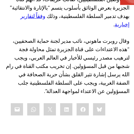
المفاوضين الفلسطينيين، صائب عريقات، قد اتهم قناة
الجزيرة بعرض الوثائق بأسلوب يتسم “بالإثارة والانتقائية”
بهدف تدمير السلطة الفلسطينية، وذلك
وفقاً لتقارير
إخبارية
.
وقال روبرت ماهوني، نائب مدير لجنة حماية الصحفيين،
“هذه الاعتداءات على قناة الجزيرة تمثل محاولة فجة
لترهيب مصدر رئيسي للأخبار في العالم العربي، ويجب
شجبها من قبل المسؤولين. إن تخريب مكتب القناة في رام
الله يرسل إشارة تثير القلق بشأن حرية الصحافة في
الضفة الغربية، ويجب على السلطة الفلسطينية جلب
المسؤولين عن الاعتداء لمواجهة العدالة”.
Share
mail
WhatsApp
LinkedIn
X
Facebook
Bluesky
this: