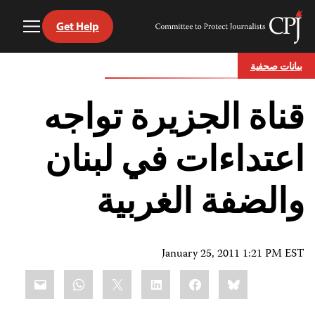
Get Help
Toggle
Committee
Menu
to
Ski
Protect
بيانات صحفية
t
Journalists
conten
قناة الجزيرة تواجه
اعتداءات في لبنان
والضفة الغربية
January 25, 2011 1:21 PM EST
Share
mail
WhatsApp
LinkedIn
X
Facebook
Bluesky
this: