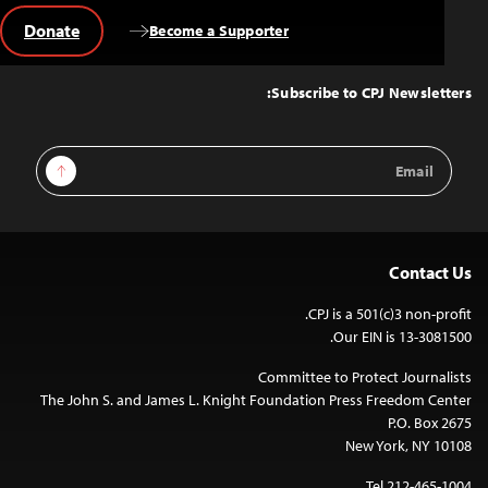
Donate
Become a Supporter
Back
to
Top
Subscribe to CPJ Newsletters:
Email
Sign Up
Address
Contact Us
CPJ is a 501(c)3 non-profit.
Our EIN is 13-3081500.
Committee to Protect Journalists
The John S. and James L. Knight Foundation Press Freedom Center
P.O. Box 2675
New York, NY 10108
Tel 212-465-1004