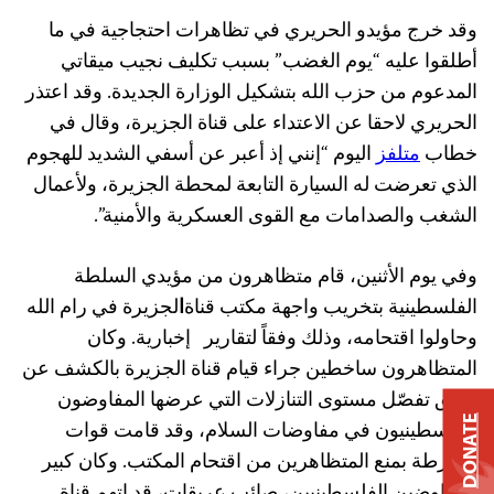
وقد خرج مؤيدو الحريري في تظاهرات احتجاجية في ما
أطلقوا عليه “يوم الغضب” بسبب تكليف نجيب ميقاتي
المدعوم من حزب الله بتشكيل الوزارة الجديدة. وقد اعتذر
الحريري لاحقا عن الاعتداء على قناة الجزيرة، وقال في
خطاب
متلفز
اليوم “إنني إذ أعبر عن أسفي الشديد للهجوم
الذي تعرضت له السيارة التابعة لمحطة الجزيرة، ولأعمال
الشغب والصدامات مع القوى العسكرية والأمنية”.
وفي يوم الأثنين، قام متظاهرون من مؤيدي السلطة
الفلسطينية بتخريب واجهة مكتب قناة
ا
لجزيرة في رام الله
وحاولوا اقتحامه، وذلك وفقاً لتقارير إخبارية. وكان
المتظاهرون ساخطين جراء قيام قناة الجزيرة بالكشف عن
وثائق تفصّل مستوى التنازلات التي عرضها المفاوضون
DONATE
الفلسطينيون في مفاوضات السلام، وقد قامت قوات
الشرطة بمنع المتظاهرين من اقتحام المكتب. وكان كبير