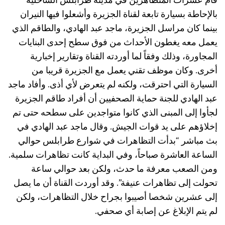
قام عشرات المتظاهرين في مدينة طرابلس الساحلية
بالإحاطة بسيارة تابعة لقناة الجزيرة وأشعلوا فيها النيران
بينما كان مراسل الجزيرة، ماجد عبد الهادي، والطاقم الذي
يعمل معه يغطون الأحداث من فوق سطح إحدى البنايات
المجاورة، وذلك وفقاً لما أوردته القناة وتقارير إخبارية
أخرى. وكان موظف تقني يعمل مع الجزيرة قريبا من
السيارة التي احترقت، ولكنه لم يتعرض لأي أذى. وأفاد ماجد
عبد الهادي للجنة حماية الصحفيين أن أفراد طاقم الجزيرة
لجأوا إلى المبنى الذي كانوا متواجدين على سطحه حتى تم
إخلاؤهم على يد قوات الجيش. وقال ماجد عبد الهادي في
بث مباشر “بدأت التظاهرات في شوارع طرابلس حوالي
الساعة العاشرة صباحاً، وفي البداية كانت تظاهرات سلمية.
ومن الصعب معرفة ما حدث، ولكن بعد حوالي ساعة
تحولت إلى تظاهرات عنيفة”. وقد أوردت القناة أن ما يصل
إلى عشرين شخصا أصيبوا بجراح خلال التظاهرات، ولكن
لم يتم الإبلاغ عن إصابة أي صحفي.