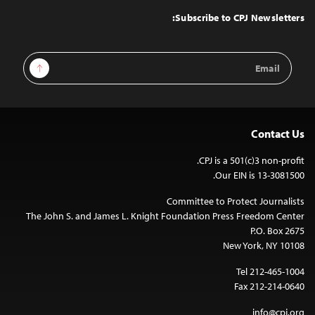
Top
Subscribe to CPJ Newsletters:
Email
Sign Up
Address
Contact Us
CPJ is a 501(c)3 non-profit.
Our EIN is 13-3081500.
Committee to Protect Journalists
The John S. and James L. Knight Foundation Press Freedom Center
P.O. Box 2675
New York, NY 10108
Tel 212-465-1004
Fax 212-214-0640
info@cpj.org