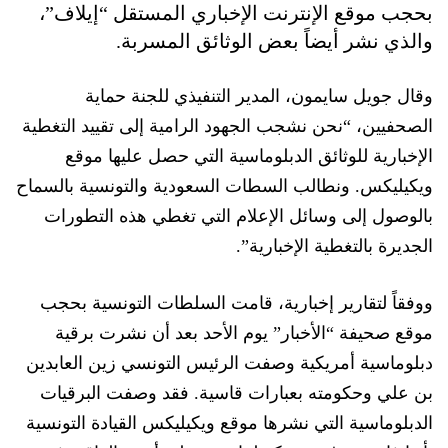
بحجب موقع الإنترن
ت الإخباري المستقل “إيلاف”،
والذي نشر أيضاً بعض الوثائق المسربة.
وقال جويل سايمون، المدير التنفيذ
ي
للجنة حماية
الصحفيين، “نحن نشجب الجهود الرامية إلى تقييد التغطية
الإخبارية للوثائق الدبلوماسية التي حصل عليها موقع
ويكيليكس. ونطالب السطات السعودية والتونسية
ب
السماح
بالوصول إلى وسائل الإعلام التي تغطي هذه التطورات
الجديرة بالتغطية الإخبارية”.
ووفقاً لتقارير إخبارية، قامت السلطات التونسية بحجب
موقع صحيفة “الأخبار” يوم الأحد بعد أن نشرت برقية
دبلوماسية أمريكية وصفت الرئيس التونسي زين العابدين
بن علي وحكومته بعب
ارات قاسية. فقد وصفت البرقيات
الدبلوماسية التي نشرها موقع ويكيليكس القيادة التونسية