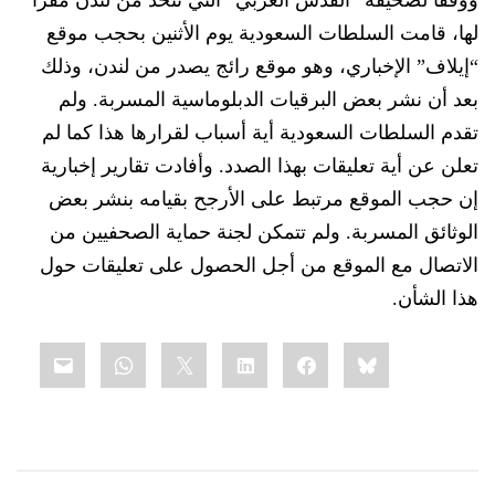
ووفقاً لصحيفة “القدس العربي” التي تتخذ من لندن مقراً
ل
ها، قامت السلطات السعودية
يوم الأثنين بحجب موقع
“إيلاف” الإخباري، وهو موقع رائج
يصدر
من لندن، وذلك
بعد أن نشر بعض البرقيات الدبلوماسية المسربة. ولم
تقدم السلطات السعودية أية أسباب لقرارها هذا كما لم
تعلن عن أية تعليقات بهذا الصدد. وأفادت تقارير إخبارية
إن
حجب الموقع مرتبط على الأرجح بقيامه بنشر بعض
الوثائق المسربة. ولم
تتمكن لجنة حماية الصحفيين
من
الاتصال مع الموقع من أجل الحصول على تعليقات حول
هذا الشأن.
Share
mail
WhatsApp
LinkedIn
X
Facebook
Bluesky
this: