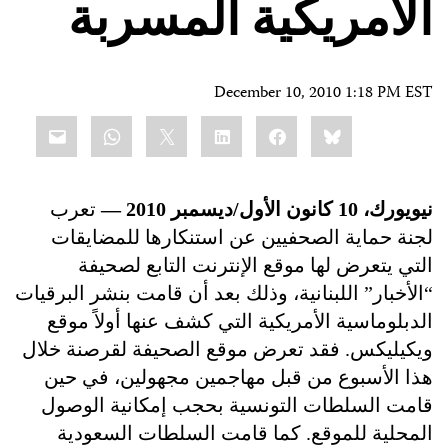
الأمريكية المسربة
December 10, 2010 1:18 PM EST
Share
mail
WhatsApp
LinkedIn
X
Facebook
Bluesky
this:
نيويورك،
10
كانون الأول/ديسمبر 2010 —
تعرب
لجنة حماية الصحفيين
عن استنكارها للمضايقات
التي يتعرض لها موقع الإنترنت التابع لصحيفة
“الأخبار” اللبنانية، وذلك بعد أ
ن قامت بنشر البرقيات
الدبلوماسية الأمريكية التي كشف عنها أولاً موقع
ويكيليكس. فقد تعرض موقع الصحيفة لقرصنة خلال
هذا الأسبوع من قبل مهاجمين مجهولين، في حين
قامت السلطات التونسية بحجب إمكانية الوصول
المحلية للموقع. كما قامت السلطات السعودية