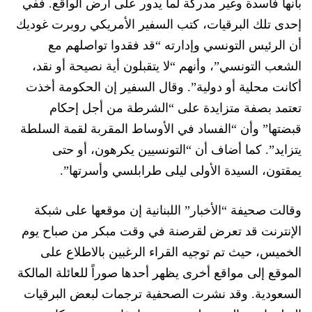
بأنها فاسدة وغير مدركة لما يدور على أرض الواقع. ففي
إحدى تلك البرقيات، كتب السفير الأمريكي روبرت غوديك
أن الرئيس التونسي وإدارته “قد فقدوا تواصلهم مع
الشعب التونسي”، وأنهم
“
لا يتقبلون أية نصيحة أو نقد،
أكانت محلية أو دولية”. وقال السفير إن الحكومة أخذت
تعتمد بصفة متزايدة على “الشرطة من أجل إحكام
قبضتها” وأن “الفساد في الأوساط ال
مقربة لقمة السلطة
يتزايد”. كما أضاف أن “التونسيين يكرهون، أو حتى
يمقتون، السيدة الأولى ليلى طرابلسي وأسرتها”.
وقالت صحيفة “الأخبار” اللبنانية إن موقعها على شبكة
الإنترنت قد تعرض لقرصنة في وقت مبكر من صباح يوم
الخميس، حيث تم توجيه القراء الرغبين بالاطلاع عل
ى
الموقع إلى مواقع أخرى يظهر أحدها صوراً للعائلة
المالكة
السعودية. وقد نشرت الصحفية ترجمات لبعض البرقيات