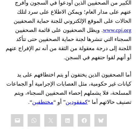
الكبير من الصحفيين الذين أودعوا في السجون وأفرج
عنهم على مدار العام؛ ويمكن الاط
لاع على
سرد لتلك
الحالات على الموقع الإلكتروني للجنة حماية الصحفيين
www.cpj.org
. ويظل الصحفيون على قائمة الصحفيين
السجناء التي تنشرها لجنة حماية الصحفيين حتى تتأكد
اللجنة إلى درجة معقولة من الثقة من أنه تم الإفراج عنهم
أو أن
هم لقوا حتفهم في السجن.
أما الصحفيون الذين يختفون أو يتم اختطافهم على يد
كيانات غير حكومية، مثل العصابات الإجرامية أو الجماعات
المسلحة،
فلا يشملهم
إحصاء الصحفيين السجناء،
ويتم
كمفقودين
مختطفين
تصنيف حالاتهم أما “
” أو “
“.
Share
mail
WhatsApp
LinkedIn
X
Facebook
Bluesky
this: