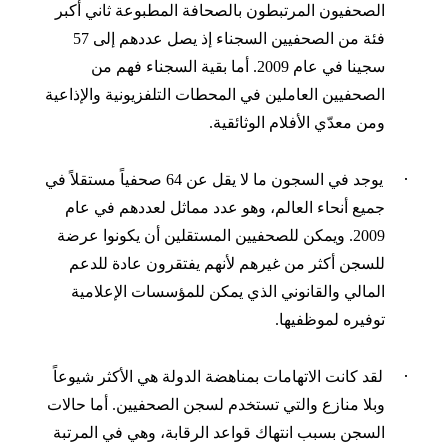
الصحفيون المرتبطون بالصحافة المطبوعة ثاني أكبر
فئة من الصحفيين السجناء إذ يصل عددهم إلى 57
سجينا في عام 2009. أما بقية السجناء فهم من
الصحفيين العاملين في المحطات التلفزيونية والإذاعية
ومن
معدّي
الأفلام الوثائقية.
·
يوجد في السجون ما لا يقل عن 64 صحفياً مستقلاً في
جميع أنحاء العالم، وهو عدد مماثل لعددهم في عام
2009. ويمكن
للصحفيين المستقلين أن يكونوا
عرضة
للسجن
أكثر من غيرهم
لأنهم يفتقرون عادة للدعم
المالي والقانوني الذي يمكن للمؤسسات الإعلامية
توفيره لموظفيها.
·
لقد كا
نت الاتهامات بمناهضة الدولة هي الأكثر شيوعاً
وبلا منازع
والتي تستخدم
ل
سجن الصحفيين. أما حالات
السجن بسبب انتهاك قواعد الرقابة، وهي في المرتبة