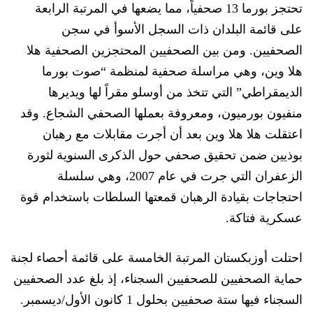
تحتجز بورما 13 صحفياً، مما يضعها في المرتبة الرابعة
على قائمة البلدان ذات السجل الأسوأ في سجن
الصحفيين. ومن بين الصحفيين المحتجزين الصحفية هلا
هلا وين، وهي مر
اسلة صحفية لمنظمة “صوت بورما
الديمقراطي” التي تتخذ من أوسلو مقراً لها ويديرها
منفيون بورميون، ومعروفة بعملها الصحفي الشجاع. وقد
اعتقلت هلا هلا وين بعد أن أجرت مقابلات مع
رهبان
بوذيين ضمن تحقيق صحفي حول الذكرى السنوية لثورة
الزعفران
التي جرت في عام 2007، وه
ي سلسلة
احتجاجات بقيادة الرهبان
قمعتها السلطات
ب
استخدام
قوة
عسكرية فتاكة.
احتلت أوزبكستان المرتبة الخامسة على قائمة أحصاء لجنة
حماية الصحفيين للصحفيين السجناء، إذ بلغ عدد الصحفيين
السجناء فيها ستة صحفيين بحلول 1 كانون الأول/ديسمبر.