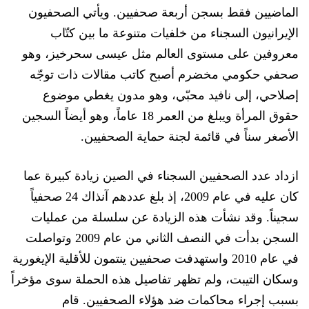
الماضيين فقط بسجن أربعة صحفيين.
ويأتي
الصحفيون
الإيرانيون
السجناء
من خلفيات متنوعة
ما بين كتّاب
معروفين على مستوى العالم مثل عيسى
سحرخيز
، وهو
صحفي حكومي مخضرم أصبح كاتب مقالات ذات توج
ه
إصلاحي، إلى نافيد محبّي، وهو مدون يغطي موضوع
حقوق المرأة ويبلغ من العمر 18 عاماً، وهو أيضاً السجين
الأصغر سناً في قائمة لجنة حما
ية الصحفيين.
ازداد عدد الصحفيين السجناء في الصين زيادة كبيرة عما
كان عليه في عام 2009، إذ بلغ عددهم آنذاك 24 صحفياً
سجيناً. وقد نشأت هذه الزيادة عن سلسلة من عمليات
السجن بدأت في النصف الثاني من عام 2009 وتواصلت
في عام 2010 واستهدفت صحفيين ينتمون للأقلية ال
إيغورية
وسكان التيبت، ولم تظهر تفاصيل هذه الحملة سوى مؤخراً
بسبب إجراء محاكمات ضد هؤلاء الصحفيين. قام