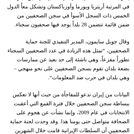
في المرتبة
أريتريا وبورما وأوزباكستان
وتشكل معاً الدول
الخمس ذات السجل الأسوأ في سجن الصحفيين من
ضمن قائمة تتضمن 28 بلداً يوجد فيها صحفيون سجناء.
وقال جويل سايم
ون، المدير التنفيذي للجنة حماية
الصحفيين، “تمثل هذه الزيادة في عدد الصحفيين السجناء
تطوراً مفزعاً، وهي ناشئة إلى حد بعيد عن ممارسات
بض
عة بلدان تقوم بسجن الصحفيين على نحو منهجي –
وهي بلدان
في حرب ضد المعلومات
“.
البيانات من إيران تدعو للمفاجأة من حيث أنها لا
تعكس
ببساطة سجن الصحفيين خلال فترة القمع التي أعقبت
الانتخابات في عام 2009، وإنما نشأت عن هجوم على
الصحافة متواصل حتى
يومنا هذا
.
وقد وجدت لجنة حماية
الصحفيين أن السلطات الإيرانية قامت
خلال الشهرين