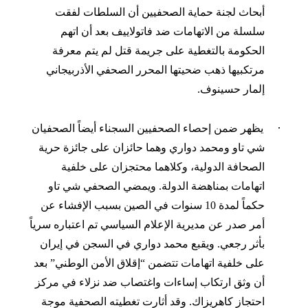
أبحاث لجنة حماية الصحفيين أن السلطات لفقت
سلسلة من الاتهامات ضد فاتولاييف بعد أن اتهم
الحكومة بالتغطية على جريمة قتل لم يتم معرفة
مرتكبيها
ذهب ضحيتها
المحرر الصحفي الأذربيجاني
إلمار حسينوف.
·
يظهر
ضمن
إحصاء الصحفيين ال
سجناء أيضاً الصحفيان
شي تاو ومحمد
دواري
وهما حائزان على جائزة
حرية
الصحافة الدولية
، وكلاهما محتجزان على خلفية
اتهامات بمناهضة الدولة. ويمضي الصحفي شي تاو
حكماً لمدة 10 سنوات في الصين
بسبب الإفشاء عن
أمر صدر عن مديرية الإعلام السياسي تم اعتباره سرياً
بأثر ر
جعي. ويقبع محمد
دواري
في السجن في إيران
على خلف
ي
ة اتهامات تتضمن “إقلاق الأمن الوطني” بعد
أن وثق ارتكاب إساءات واغتصاب ضد نزلاء في مركز
احتجاز كاهريزاك. وقد أثارت تغطيته الصحفية موجة