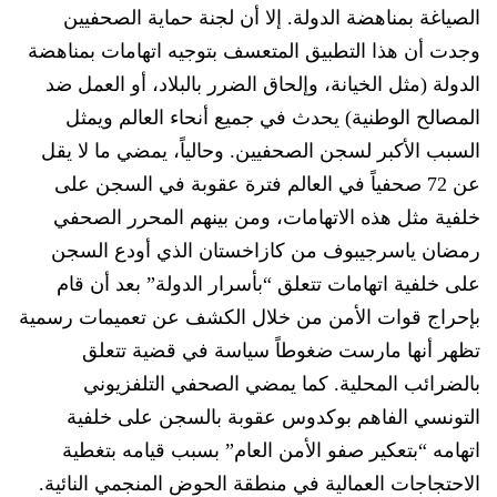
الصياغة بمناهضة الدولة.
إلا أن
لجنة حماية الصحفيين
وجدت
أن هذا التطبيق المتعسف بتوجيه اتهامات بمناهضة
الدولة (مثل الخيانة، وإلحاق الضرر بالبلاد، أو العمل ضد
المصالح الوطنية) يحدث في جميع أنحاء العالم ويمثل
السبب الأكبر لسجن الصحفيين. و
حال
ياً،
يمضي ما لا يقل
عن 72 صحفياً
في العالم
فترة عقوبة في ال
سجن على
خلفية مثل هذه الاتهامات،
ومن بينهم المحر
ر الصحفي
رمضان ياسرجيبوف من كازا
خستان الذي أودع السجن
على خلفية اتهامات تتعلق “بأسرار الدولة” بعد أن قام
بإحراج قوات الأمن من خلال الكشف عن تعميمات
ر
سمية
تظهر أنها مارست ضغوطاً سياسة في قضية تتعلق
بالضرائب المحلية. كما يمضي الصحفي التلفزيوني
التونسي الفاهم بوكدوس عقوبة بالسجن على خلف
ي
ة
اتهامه “
ب
تعكير صفو الأمن العام” بسبب قيامه بتغطية
الاحتجاجات العمالية في منطقة الحوض المنجمي النائية.