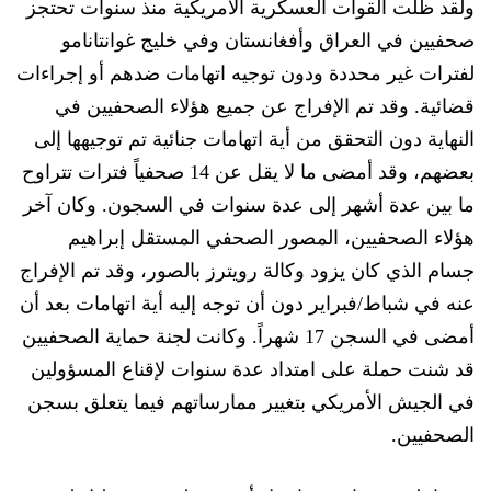
ولقد ظلت القوات العسكرية الأمريكية منذ سنوات تحتجز
صحفيين في العراق وأفغانستان وفي خليج غوانتانامو
لفترات غير محددة ودون توجيه اتهامات ضدهم
أو
إجراءات
قضائية. وقد تم الإفراج عن جميع هؤلاء الصحفيين في
النهاية دون التحقق من أية ا
تهامات
جنائية
تم توجيهها
إلى
بعضهم
، وقد أمضى ما لا يقل عن 14 صحفياً فترات تتراوح
ما بين عدة أشهر إلى عدة سنوات في السجون. وكان آخر
هؤلاء الصحفيين، المصور الصحفي المستقل إ
براهيم
جس
ا
م الذي كان يزود وكالة
رويترز بالصور، وقد تم الإفراج
عنه في شباط/فبراير دون أ
ن توجه إليه أية اتهامات
بعد أن
أمضى في السجن 17 شهراً. وكانت لجنة حماية الصحفيين
قد شنت حملة على امتداد عدة سنوات لإقناع المسؤولين
في الجيش الأمريكي بتغيير ممارساتهم فيما يتعلق بسجن
الصحفيين.