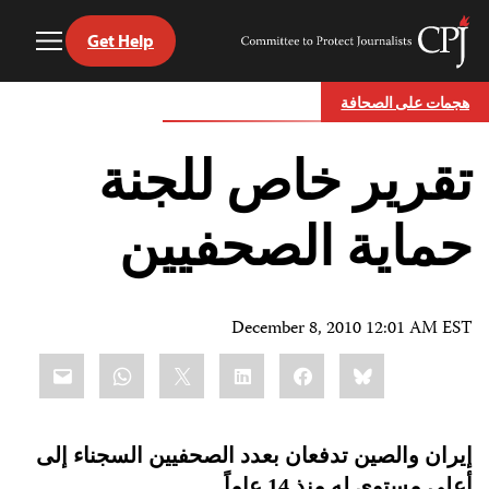
Get Help
Toggle
Committee
Menu
to
Ski
Protect
هجمات على الصحافة
t
Journalists
conten
تقرير خاص للجنة
حماية الصحفيين
December 8, 2010 12:01 AM EST
Share
mail
WhatsApp
LinkedIn
X
Facebook
Bluesky
this:
إيران والصين
تدفعان ب
عدد
الصحفيين
السجناء
إلى
أعلى مستوى
له
منذ 14 عاماً