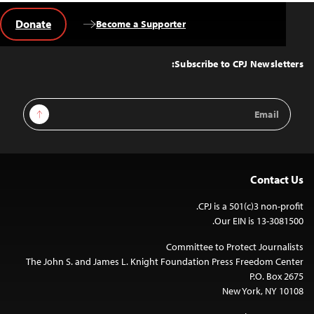
Donate
Become a Supporter
Back
to
Top
Subscribe to CPJ Newsletters:
Email
Sign Up
Address
Contact Us
CPJ is a 501(c)3 non-profit.
Our EIN is 13-3081500.
Committee to Protect Journalists
The John S. and James L. Knight Foundation Press Freedom Center
P.O. Box 2675
New York, NY 10108