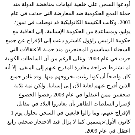
أودعوا السجن
على خلفية اتهامات بمناهضة الدولة منذ
حملة القمع الحكومية ضد المعارضة التي
حدثت
في عام
2003. وكانت الكنيسة الكاثوليكية
قد توصلت في تموز/
يوليو، وبمساعدة من الحكومة الإسبانية، إلى اتفاقية مع
حكومة الرئيس راؤول كاسترو دعت إلى الإفراج عن جميع
السجناء السياسيين
المحتجزين منذ حملة الاعتقالات التي
جرت في عام 2003. وعلى الرغم من أن السلطات الكوبية
لم
تشترط صراحة
مغادرة
المفرج عنهم إلى المنفى، إلا أنه
كان واضحاً أن
كوبا رغبت
ب
خروجهم من
ها
. وقد
غادر
جميع
الذين أفرج عنهم لغاية الآن إلى إسبانيا. ولكن ثمة ثلاثة
صحفيين مم
ن اعتقلوا في عام 2003
رفضوا الخضوع
لإصرار السلطات الظاهر بأن يغادروا البلاد في مقابل
الإفراج عنهم،
و
ما زالوا قابعين في السجن بحلول يوم 1
كانون الأول/ديسمبر. كما لا يزال
قيد الاحتجاز
صحفي رابع
اعتقل في عام 2009.