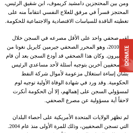
ومن بين المحتجزين دامشيد كريموف، ابن شقيق الرئيس،
المحتجز قسراً في مرفق للعلاج النفسي انتقاماً منه
على
تغطيته الناقدة للسياسات الاقتصادية والاجتماعية للحكومة.
لقي صحفي واحد على الأقل مصرعه في السجن خلال
عام 2010، وهو المحرر الصحفي جيرمين كايريل نغوتا من
DONATE
الكاميرون. وكان هذا الصحفي قد أودع السجن بعد أن قام
مع صحفيين آخرين بتوجيه أسئلة لأحد مساعدي الرئيس
بشأن إساءة استغلال مزعومة لأموال شركة النفط
الحكومية.
وقد ورد في شهادة
ال
وفاة
الأولية
توجيه لوم
لمسؤولي السجن على إهمالهم، إلا أن الحكومة أنكرت
لاحقاً أية مسؤولية عن مصرع الصحفي.
لم تظه
ر الولايات المتحدة الأمريكية على أحصاء البلدان
التي تسجن الصحفيين، وذل
ك للمرة الأولى منذ عام 2004.