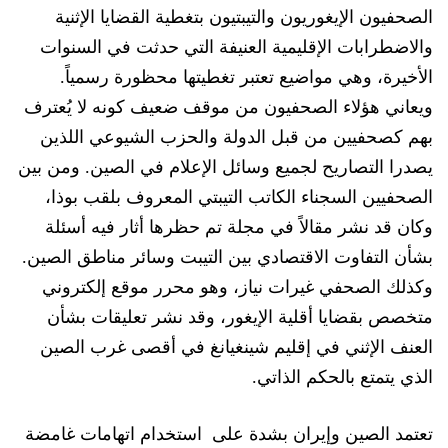
الصحفيون الإيغوريون والتيبتيون بتغطية القضايا الإثنية
والاضطرابات الإقليمية العنيفة ا
لتي حدثت في السنوات
الأخيرة، وهي
مواضيع تعتبر تغطيتها محظورة رسمياً.
ويعاني هؤلاء الصحفي
و
ن من موقف ضعيف كون
ه لا يُعترف
بهم كصحفيين من قبل
الدولة والحزب الشيوعي
اللذين
يصدرا التصاريح لجميع وسائل الإعلام في الصين.
ومن بين
الصحفيين السجناء الكاتب التيبتي المعروف
بلقب بوذا،
وكان قد نشر مقالاً في مجلة تم حظرها
أثار
فيه
أسئلة
بش
أن التفاوت الاقتصادي بين التيبت وسائر
مناطق الصين.
وكذلك الصحفي غيرات نياز، وهو محرر موقع إلكتروني
متخصص بقضايا أقلية الإيغور
،
وقد
نشر تعليقات بشأن
العنف الإثني في إقليم
شينغيانغ
في أقصى غرب الصين
الذي يتمتع بالحكم الذاتي.
تعتمد الصين وإيران بشدة على استخ
دام اتهامات غامضة