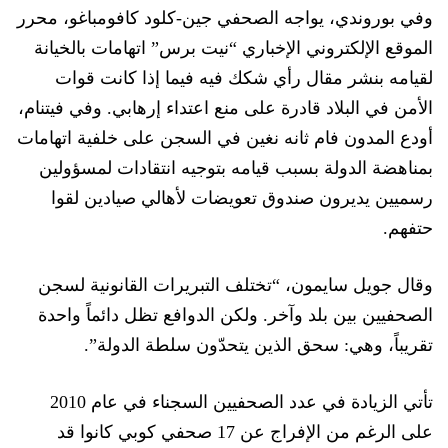
وفي بوروندي، يوا
جه الصحفي جين-كلود كافومباغو، محرر
الموقع الإلكتروني الإخباري “نيت برس” اتهامات بالخيانة
لقيامه بنشر مقال رأي شكك فيه فيما إذا كانت قوات
الأمن في البلاد قادرة
على منع اعتداء إرهابي. وفي فيت
نام،
أودع المدون فام ثانه نغين في السجن على خلفية اتهامات
بمناهضة ا
لدولة
بسبب قيامه
بتوجيه انتقادات
ل
مسؤولين
رسميين يديرون صندوق تعويضات لأهالي صيادين لقوا
حتفهم.
وقال جويل سايمون، “
تختلف التبريرات القانونية لسجن
الصحفيين بين بلد وآخر. ولكن الدوافع تظل دائماً واحدة
تقريباً، وهي: سحق الذين يتحدّون سلطة الدولة”.
تأتي الزيادة في عدد الصحفيين السجناء في عام 2010
على الرغم من الإفراج عن 17 صحفي كوبي كانوا قد