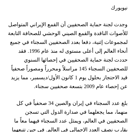
نيويورك
وجدت لجنة حماية الصحفيين أن القمع الإيراني المتواصل
للأصوات الناقدة والقمع الصيني الوحشي للصحافة التابعة
لمجموعات
إثنية
، دفعا بعدد الصحفيين السجناء في جميع
أنحاء العالم إلى أعلى مستوى له منذ عام 1996.
فقد
حددت لجنة حماية الصحفيين في إح
صائها السنوي
للصحفيين السجناء 145 مراسلاً ومحرراً ومصوراً
صحفياً
قيد الاحتجاز بحلول يوم 1 كانون الأول/ديسمبر، مما يزيد
عن إحصاء عام 2009 بتسعة صحفيين سجناء.
بلغ عدد السجناء في إيران والصين 34 صحفياً في كل
منهما
، مما
يجعلهما
في صدارة الدول التي تسجن
الصحفيي
ن في العالم، ويمثل عدد السجناء
فيهما
معاً ما
يقارب نصف العدد الإجمالي في العالم. في حين تتبعهما