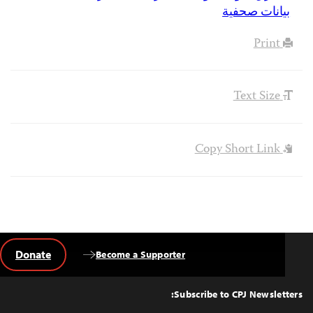
بيانات صحفية
Print
Text Size
Copy Short Link
Donate
Become a Supporter
Back
to
Top
Subscribe to CPJ Newsletters: