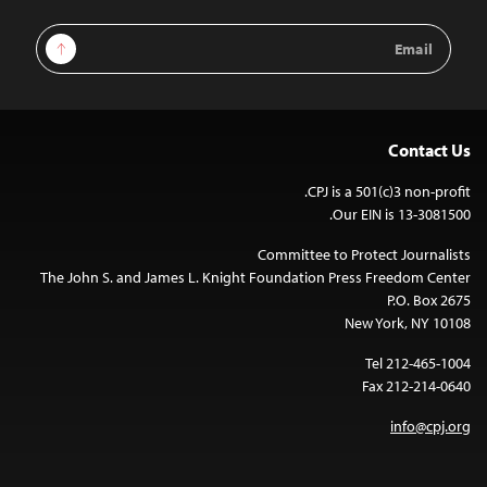
Email
Sign Up
Address
Contact Us
CPJ is a 501(c)3 non-profit.
Our EIN is 13-3081500.
Committee to Protect Journalists
The John S. and James L. Knight Foundation Press Freedom Center
P.O. Box 2675
New York, NY 10108
Tel 212-465-1004
Fax 212-214-0640
info@cpj.org