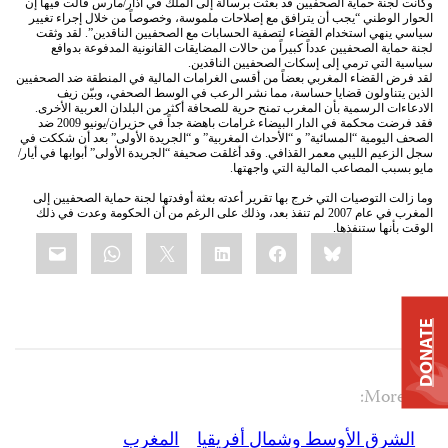
وكانت لجنة حماية الصحفيين قد بعثت برسالة إلى الملك في آذار/مارس قالت فيها إن
الحوار الوطني “يجب أن يترافق مع إصلاحات ملموسة، وخصوصاً من خلال إجراء تغيير
سياسي ينهي استخدام القضاء لتصفية الحسابات مع الصحفيين الناقدين”. لقد وثقت
لجنة حماية الصحفيين عدداً كبيراً من حالات المضايقات القانونية المدفوعة بدوافع
سياسية التي ترمي إلى إسكات الصحفيين الناقدين.
لقد فرض القضاء المغربي بعضاً من أقسى الغرامات المالية في المنطقة ضد الصحفيين
الذين يتناولون قضايا حساسة، مما نشر الرعب في الوسط الصحفي، وبيّن زيف
الادعاءات الرسمية بأن المغرب تمنح حرية للصحافة أكثر من البلدان العربية الأخرى.
فقد فرضت محكمة في الدار البيضاء غرامات باهضة جداً في حزيران/يونيو 2009 ضد
الصحف اليومية “المسائية” و “الأحداث المغربية” و “الجريدة الأولى” بعد أن شككت في
سجل الزعيم الليبي معمر القذافي. وقد أغلقت صحيفة “الجريدة الأولى” أبوابها في أيار/
مايو بسبب المصاعب المالية التي واجهتها.
وما زالت التوصيات التي خرج بها تقرير أعدته بعثة أوفدتها لجنة حماية الصحفيين إلى
المغرب في عام 2007 لم تنفذ بعد، وذلك على الرغم من أن الحكومة وعدت في ذلك
الوقت بأنها ستنفذها.
Share
mail
WhatsApp
LinkedIn
X
Facebook
Bluesky
this:
DONATE
More On:
الشرق الأوسط وشمال أفريقيا
المغرب