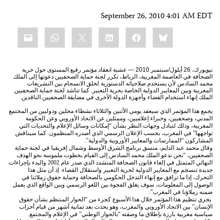
September 26, 2010 4:01 AM EDT
Share
mail
WhatsApp
LinkedIn
X
Facebook
Bluesky
this:
نيويورك، 26 أيلول/سبتمبر 2010 — عشية انعقاد مؤتمر رفيع المستوى حول حرية
الصحافة في العاصمة المغربية، الرباط، تكرر لجنة حماية الصحفيين دعوتها إلى الملك
محمد السادس لأن يستخدم صلاحياته الدستورية لخلق الانسجام بين التشريعات
المغربية وبين المعايير الدولية الخاصة بحرية التعبير. كما تناشد لجنة حماية الصحفيين
الملك إنهاء استخدام القضاء وأجهزة الدولة الأخرى في مضايقة الصحفيين الناقدين.
يجمع هذا المؤتمر الذي سيعقد يومي الأثنين والثلاثاء نشطاء محلين ودوليين من المجتمع
المدني، وصحفيين، وخبراء إعلاميين، وممثلين عن الاتحاد الأوروبي وعن الحكومة
المغربية، وذلك لتبادل وجهات النظر بشأن “إمكانات وسائل الإعلام والتحديات التي
تواجهها” في المغرب، بحسب الإعلان الرسمي الذي أصدره المنظمون. كما سيناقش
المشاركون “الممارسات والمعايير الأوروبية والدولية”.
وقال محمد عبد الدايم، منسق برنامج الشرق الأوسط وشمال إفريقيا في لجنة حماية
الصحفيين، “نحن ندعو الملك محمد السادس إلى القيام بخطوت ملموسة نحو الهدف
النهائي المتمثل في إلغاء قانون الصحافة المتشدد الذي صدر عام 2002 والبدء بإجراءات
جديدة تنسجم مع المعايير الدولية لحرية التعبير واستقلال القضاء. إذ أن مثل هذا
التحرك، إذا ما ترافق مع إنهاء التدخل الحكومي بالصحافة وحماية حقوق زملائنا في
الوصول إلى المعلومات، سوف يغلق الفجوة بين اللغو الرسمي وبين الواقع الذي يعمل
ضمنه زملاؤنا في المغرب”.
يجري تنظيم هذا المؤتمر خلال هذا الأسبوع كجزء من “الحوار المنتظم بشأن حقوق
الإنسان” بين الاتحاد الأوروبي والمغرب، وهو يحدث بعد ثمانية أشهر من قيام أحزاب
سياسية مغربية بارزة بإطلاق ما وصفته “بالحوار الوطني” في الإعلام والمجتمع.