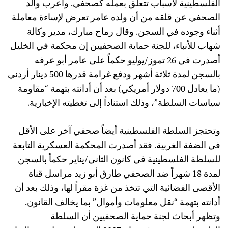
الفلسطينية لأسباب تتعلق بعمله كصحفي. وأعرب والد
الصحفي عن قلقه من أن ولده عامر تعرض لإساءة معاملة
أثناء وجوده في السجن. وقال رماح مبارك، مدير وكالة
شهاب للأنباء، للجنة حماية الصحفيين إن محكمة في الخليل
أصدرت في 26 تموز/يوليو حكماً على عامر أبو عرفه
بالسجن لمدة ثلاثة أشهر ودفع غرامة قدرها 500 دينار أردني
(ما يعادل 700 دولار أمريكي) بعد أن أدانته بتهمة “مقاومة
سياسات السلطة”، وذلك استناداً إلى تغطيته الإخبارية.
وتحتجز السلطة الفلسطينية أيضاً صحفي آخر على الأقل
في الضفة الغربية. فقد أصدرت المحكمة العسكرية التابعة
للسلطة الفلسطينية في كانون الثاني/يناير حكماً بالسجن
لمدة 18 شهراً ضد الصحفي طارق أبو زيد مراسل قناة
الأقصى الفضائية التي تتخذ من غزة مقراً لها، وذلك بعد أن
أدانته بتهمة “نقل معلومات وأموال” بما يخالف القانون.
وتظهر أبحاث لجنة حماية الصحفيين أن السلطة