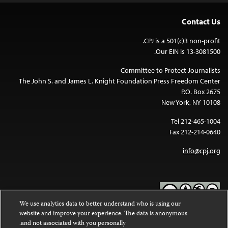
Contact Us
CPJ is a 501(c)3 non-profit.
Our EIN is 13-3081500.
Committee to Protect Journalists
The John S. and James L. Knight Foundation Press Freedom Center
P.O. Box 2675
New York, NY 10108
Tel 212-465-1004
Fax 212-214-0640
info@cpj.org
We use analytics data to better understand who is using our
website and improve your experience. The data is anonymous
Except where noted, text on this website is licensed under a
Creative
and not associated with you personally.
Commons Attribution-NonCommercial-NoDerivatives 4.0