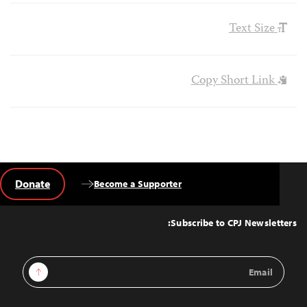
Text Size
Copy Short Link
Donate
Become a Supporter
Back
to
Top
Subscribe to CPJ Newsletters:
Email
Sign Up
Address