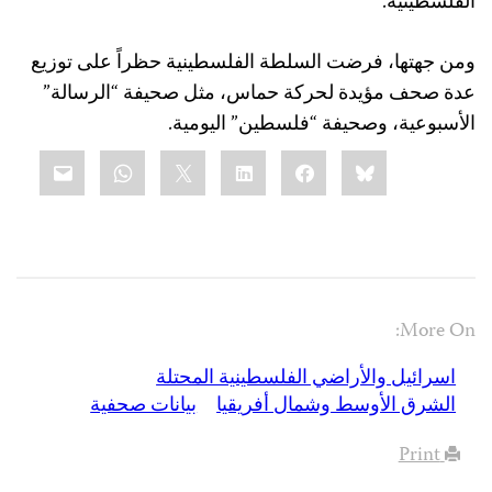
الفلسطينية.
ومن جهتها، فرضت السلطة الفلسطينية حظراً على توزيع
عدة صحف مؤيدة لحركة حماس، مثل صحيفة “الرسالة”
الأسبوعية، وصحيفة “فلسطين” اليومية.
Share
mail
WhatsApp
LinkedIn
X
Facebook
Bluesky
this:
More On:
اسرائيل والأراضي الفلسطينية المحتلة
الشرق الأوسط وشمال أفريقيا
بيانات صحفية
Print