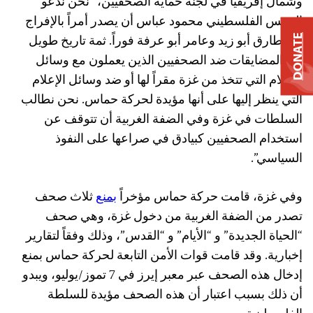
وشمال إفريقيا في لجنة حماية الصحفيين، “نحن ندعو
الرئيس الفلسطيني محمود عباس أن يصدر أمراً بالإفراج
عن طارق أبو زيد وعامر أبو عرفة فوراً. ثمة تاريخ طويل
DONATE
من المضايقات ضد الصحفيين الذين يعملون مع وسائل
الإعلام التي تتخذ من غزة مقراً لها أو ضد وسائل الإعلام
التي ينظر إليها على أنها مؤيدة لحركة حماس. نحن نطالب
السلطات في غزة وفي الضفة الغربية أن تتوقف عن
استخدام الصحفيين كبيادق في صراعها على النفوذ
السياسي”.
وفي غزة، قامت حركة حماس مؤخراً
بمنع
ثلاث صحف
تصدر من الضفة الغربية من دخول غزة، وهي صحف
“الحياة الجديدة” و “الأيام” و “القدس”، وذلك وفقاً لتقارير
إخبارية. وقد قامت قوات الأمن التابعة لحركة حماس بمنع
إدخال هذه الصحف عبر معبر إيرز في 7 تموز/يوليو، ويبدو
أن ذلك بسبب اعتبار أن هذه الصحف مؤيدة للسلطة