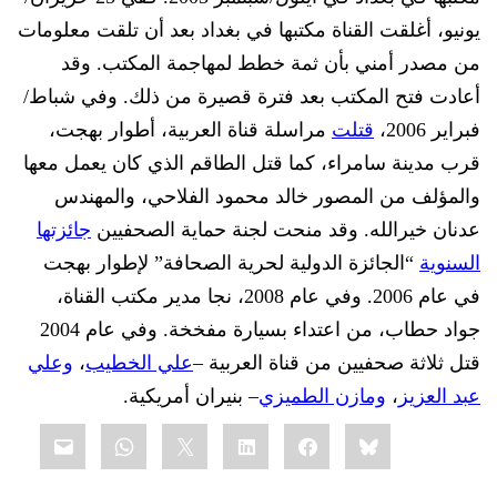
يونيو، أغلقت القناة مكتبها في بغداد بعد أن تلقت معلومات
من مصدر أمني بأن ثمة خطط لمهاجمة المكتب. وقد
أعادت فتح المكتب بعد فترة قصيرة من ذلك. وفي شباط/
فبراير 2006،
قتلت
مراسلة قناة العربية، أطوار بهجت،
قرب مدينة سامراء، كما قتل الطاقم الذي كان يعمل معها
والمؤلف من المصور خالد محمود الفلاحي، والمهندس
عدنان خيرالله. وقد منحت لجنة حماية الصحفيين
جائزتها
السنوية
“الجائزة الدولية لحرية الصحافة” لإطوار بهجت
في عام 2006. وفي عام 2008، نجا مدير مكتب القناة،
جواد حطاب، من اعتداء بسيارة مفخخة. وفي عام 2004
قتل ثلاثة صحفيين من قناة العربية –
علي الخطيب
،
وعلي
عبد العزيز
،
ومازن الطميزي
– بنيران أمريكية.
Share
mail
WhatsApp
LinkedIn
X
Facebook
Bluesky
this: