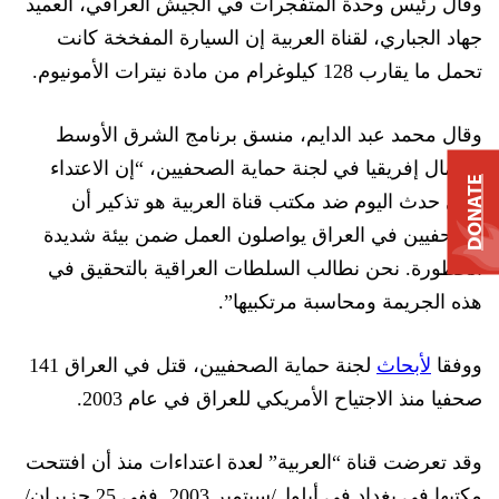
وقال رئيس وحدة المتفجرات في الجيش العراقي، العميد
جهاد الجباري، لقناة العربية إن السيارة المفخخة كانت
تحمل ما يقارب 128 كيلوغرام من مادة نيترات الأمونيوم.
وقال محمد عبد الدايم، منسق برنامج الشرق الأوسط
وشمال إفريقيا في لجنة حماية الصحفيين، “إن الاعتداء
DONATE
الذي حدث اليوم ضد مكتب قناة العربية هو تذكير أن
الصحفيين في العراق يواصلون العمل ضمن بيئة شديدة
الخطورة. نحن نطالب السلطات العراقية بالتحقيق في
هذه الجريمة ومحاسبة مرتكبيها”.
ووفقا
لأبحاث
لجنة حماية الصحفيين، قتل في العراق 141
صحفيا منذ الاجتياح الأمريكي للعراق في عام 2003.
وقد تعرضت قناة “العربية” لعدة اعتداءات منذ أن افتتحت
مكتبها في بغداد في أيلول/سبتمبر 2003. ففي 25 حزيران/