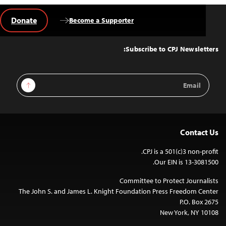
Donate
Become a Supporter
Back
to
Top
Subscribe to CPJ Newsletters:
Email
Sign Up
Address
Contact Us
CPJ is a 501(c)3 non-profit.
Our EIN is 13-3081500.
Committee to Protect Journalists
The John S. and James L. Knight Foundation Press Freedom Center
P.O. Box 2675
New York, NY 10108