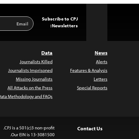
Subscribe to CPJ
Email
Back
Address
Newsletters:
to
Top
Data
News
Journalists Killed
Alerts
Journalists Imprisoned
Features & Analysis
Missing Journalists
Letters
All Attacks on the Press
Special Reports
Data Methodology and FAQs
CPJ is a 501(c)3 non-profit.
Contact Us
Our EIN is 13-3081500.