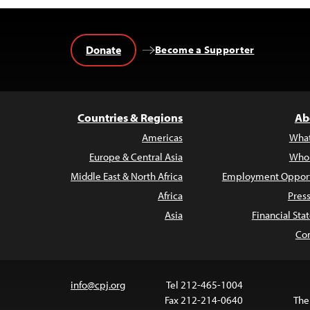
Donate
Become a Supporter
Countries & Regions
Ab
Americas
Wha
Europe & Central Asia
Who
Middle East & North Africa
Employment Opport
Africa
Pres
Asia
Financial St
Con
info@cpj.org
Tel 212-465-1004
Fax 212-214-0640
The