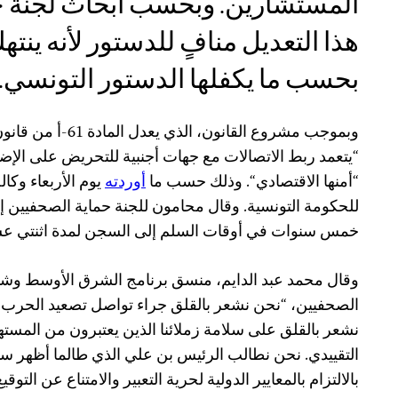
المستشارين. وبحسب أبحاث لجنة ح
هذا التعديل منافٍ للدستور لأنه ينته
بحسب ما يكفلها الدستور التونسي.
وبموجب مشروع القانون،
“يتعمد ربط الاتصالات مع جهات أجنبية للتحريض على الإض
“أمنها
الاقتصادي
“
. وذلك حسب ما
أوردته
يوم الأربعاء وكالة
للحكومة التونسية. وقال محامون للجنة حماية الصحفيين إن
خمس سنوات في أوقات السلم إلى السجن لمدة اثنتي ع
وقال محمد عبد الدايم، منسق برنامج الشرق الأوسط وشما
الصحفيين، “نحن نشعر بالقلق جراء تواصل تصعيد الحرب ع
نشعر بالقلق على سلامة زملائنا الذين يعتبرون من المستهد
التقييدي. نحن نطالب الرئيس بن علي الذي طالما أظهر س
بالالتزام بالمعايير الدولية لحرية التعبير والامتناع عن التوق