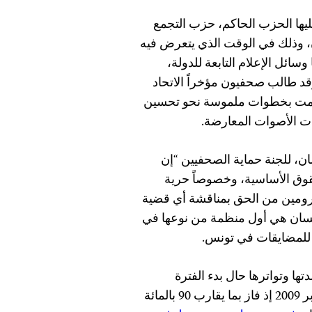
ليها الحزب الحاكم، حزب التجمع
 وذلك في الوقت الذي يتعرض فيه
ائل الإعلام التابعة للدولة،
وقد طالب صحفيون مؤخراً الاتحاد
ذا قامت بخطوات ملموسة نحو تحسين
ت الأصوات المعارضة.
ن، للجنة حماية الصحفيين “إن
لحقوق الأساسية، وخصوصاً حرية
 محرومين من الحق بمناقشة أي قضية
لإنسان هي أول منظمة من نوعها في
ً للمضايقات في تونس.
ا وتواترها حال بدء الفترة
الرئاسية الخامسة للرئيس بن علي في تشرين الأول/أكتوبر 2009 إذ فاز بما يقارب 90 بالمائة