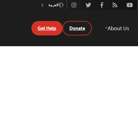
Instagram
Twitter
Facebook
Rss
Youtube
العربية
Switch
Language
About Us
Get Help
Donate