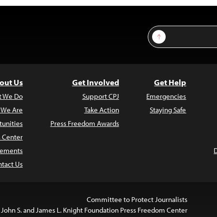
Sign Up
out Us
Get Involved
Get Help
t We Do
Support CPJ
Emergencies
 We Are
Take Action
Staying Safe
unities
Press Freedom Awards
s Center
atements
tact Us
Committee to Protect Journalists
 John S. and James L. Knight Foundation Press Freedom Center