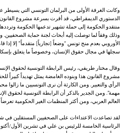
وكانت الغرفة الأولى من البرلمان التونسي التي يسيطر ع
الدستوري الديمقراطي، قد أقرت بسرعة مشروع القانون،
منتقدو الحكومة إلى حملة تشهير تدعمها الحكومة وترددها وس
وذلك وفقاً لما توصلت إليه أبحاث لجنة حماية الصحفيين. 
الأوروبي بعدم منح تونس “وضعاً [تجارياً] متقدماً” إلا إ
سجلها في مجال حقوق الإنسان، وخصوصاً ما يتعلق بإسكا
وقال مختار طريفي، رئيس الرابطة التونسية لحقوق الإنسا
مشروع القانون هذا وبنوده الغامضة يمثل تهديداً كبيراً ل
الرأي والتعبير. ومن الكارثة أن نرى التونسيين ما زالوا
مهمة”. ومن الجدير بالذكر أن الرابطة التونسية لحقوق ا
العالم العربي، ومن أكثر المنظمات الغير الحكومية تعرضا
لقد تصاعدت الاعتداءات على الصحفيين المستقلين في شدته