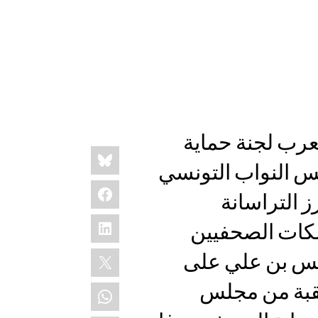
رب لجنة حماية
Share
Bluesky
this:
س النواب التونسي
Facebook
ز التراسانة
LinkedIn
سكات الصحفيين
X
رئيس بن علي على
تقبة من مجلس
WhatsApp