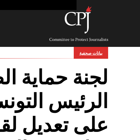
Ski
t
conten
Committee
to
Protect
Journalists
بيانات صحفية
لجنة حماية ا
الرئيس التونس
على تعديل لقا