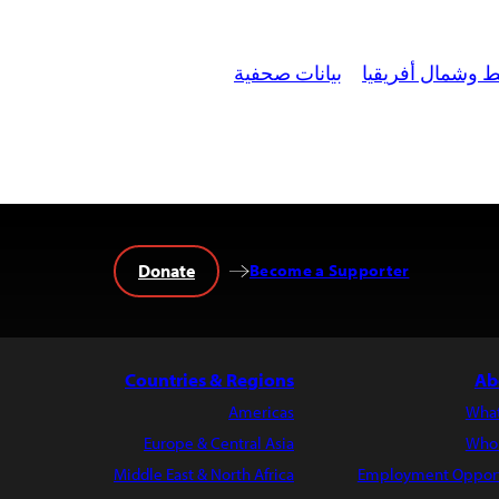
 وشمال أفريقيا
بيانات صحفية
Donate
Become a Supporter
Countries & Regions
Ab
Americas
Wha
Europe & Central Asia
Who
Middle East & North Africa
Employment Opport