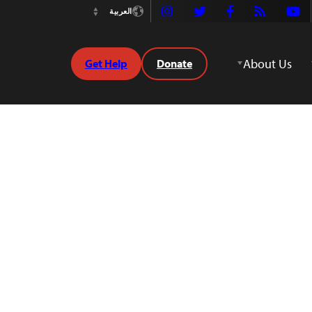
Instagram
Twitter
Facebook
Rss
Youtube
العربية
Switch
Language
About Us
Get Help
Donate