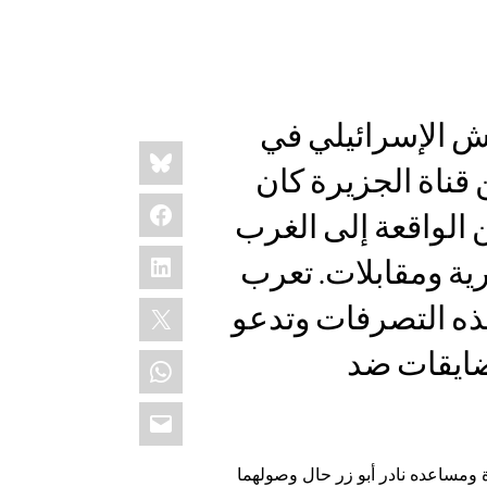
ش الإسرائيلي في
Share
Bluesky
this:
قناة الجزيرة كان
Facebook
 الواقعة إلى الغرب
LinkedIn
ارية ومقابلات. تعرب
X
ذه التصرفات وتدعو
مضايقات ضد
WhatsApp
Email
ة ومساعده نادر أبو زر حال وصولهما