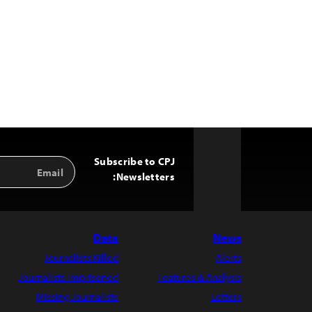
Subscribe to CPJ
Email
Back
Address
Newsletters:
to
Top
Data
News
Journalists Killed
Alerts
Journalists Imprisoned
Features & Analysis
Missing Journalists
Letters