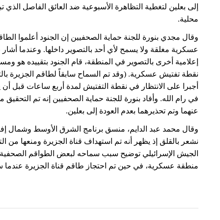
إلى بعلين لتغطية التظاهرة الأسبوعية ضد العائق الفاصل الذي تب
محلية.
وقال مجدي بنورة للجنة حماية الصحفيين إن الجنود أعلموا الط
عسكرية مغلقة ولا يسمح لأي أحد بالتصوير داخلها. وعندما أشار 
إعلامية أخرى بالتصوير في المنطقة، قام الجنود بتقييده هو ومسا
نقطة تفتيش عسكرية. (وقد تم السماح سابقاً لطاقم الجزيرة بالت
أجبرا على الانتظار في نقطة التفتيش لمدة أربع ساعات قبل أن ي
في رام الله. وأفاد بنورة للجنة حماية الصحفيين إنه تم التحقيق
عنهما وتم تحذيرهما بعدم العودة إلى بعلين.
وقال محمد عبد الدايم، منسق برنامج الشرق الأوسط وشمال إفري
نشعر بالقلق إذ يظهر أنه تم استهداف قناة الجزيرة ومنعها من ا
الجيش الإسرائيلي توضيح سبب سماحه لبعض الطواقم الصحفية بال
منطقة عسكرية، في حين تم احتجاز طاقم قناة الجزيرة عندما س