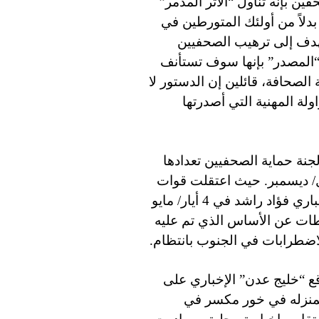
ين بإنه تناول “الأثر المدمر”
دلاً من أولئك المتورطين في
تهدف إلى ترهيب الصحفيين
“المصدر” بإنها سوف تستأنف
صحافة، قائلين إن الدستور لا
ولة المهنية التي أصدرتها
نة حماية الصحفيين تعدادها
في 1 شهر كانون الأول/ ديسمبر. حيث اعتقلت قوات
الأمن رئيس تحرير موقع “المكلا برس” الإلكتروني الإخباري فؤاد راشد في 4 أيار/ مايو
لطات عن الأساس الذي تم عليه
لاضطرابات في الجنوب بانتظام.
ع “خليج عدن” الإخباري على
منزله في خور
مكسر
في