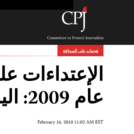
Ski
t
conten
Committee
to
Protect
Journalists
هجمات على الصحافة
الإعتداءات ع
عام 2009: اليمن
February 16, 2010 11:02 AM EST