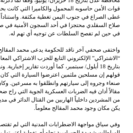
محافظة عدن بتاريخ 18 حزيران/ يونيو، وفقا
قوات الأمن حاسوبه المحمول والكاميرا التي كانت بح
غطى الصراع في جنوب اليمن تغطية مكثفة. واستناداً إل
صلاح السقلدي محتجزا في أحد السجون الأمنية في صنعا
في حين لم تفصح السلطات عن توجيه أي تهم له.
واختفى صحفي آخر ناقد للحكومة يدعى محمد المقالح
“الاشتراكي” الإلكتروني التابع للحزب الاشتراكي الم
بتاريخ 18 أيلول/ سبتمبر، كما أوردت تقارير إخبارية.
ونق
قولهم إن مسلحين ملثمين اعترضوا السيارة التي كان 
صنعاء وجروه إلى سيارتهم وانطلقوا به مسرعين. وكان 
يكن مكان وجود محمد المقالح معلوماً.
وفي سياق مواجهة الاضطرابات المدنية التي لم تقت
السلطات شديدة الحساسية تجاه أي تغطية اعتبرتها من