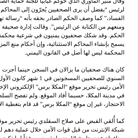
وقال منير الماوري الذي حوكم غيابياً للجنة حماية الصحف
لرئيس “يفضل أن يرى الصحفيين يُجرّون إلى المحاكم ب
الفساد،” كما وصف الحكم الصادر بحقه بأنه “رسالة 
ومنعهم من الكتابة عن الرئيس”. وقالت إدارة صحيفة 
الحكم. وقد شكك صحفيون يمنيون في شرعية محكمة ال
يسمح بإنشاء المحاكم الاستثنائية، وإن أحكام منع المزا
المحكمة ليس لها أصل في القانون اليمني.
كان هناك صحفيان ما يزالان في السجن حينما أجرت لج
السنوي للصحفيين المسجونين 
في مدينة المكلا، حسبما أفاد الموقع. ولم تفصح الس
الاحتجاز، غير إن موقع “المكلا برس” قد قام بتغطية ا
كما أُلقي القبض على صلاح السقلدي رئيس تحرير موق
شبكة الإنترنت من قبل قوات الأمن خلال عملية دهم ل