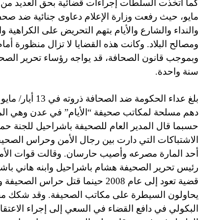
كما اتخذت السلطات إجراءات قضائية بحق العديد من
مايو، حيث رفعت وزارة الإعلام دعاوى جنائية ضد صحف
والنداء والشارع والأيام بتهم التحريض على الكراهية و
ومصالح البلاد. وكانت هذه القضايا لا تزال منظورة أما
وبموجب قانون الصحافة، قد يواجه رؤساء تحرير الصح
سنة واحدة.
بلغ عداء الحكومة ضد
دهم مسلحة لمكاتب صحيفة “الأيام” في عدن وهي المد
حسبما قال المدير العام للصحيفة باشراحيل للجنة حم
الاشتباكات التي دارت بين رجال الأمن وحراس الصحيفة 
أحد المارة مصرعه وأصيب حارسان. وقالت قوات الأمن 
رئيس تحرير الصحيفة هشام باشراحيل وابنه هاني با
قضية تعود إلى عام 2008 حينما قتل حراس
يحاولون السيطرة على مكاتب الصحيفة. وقد شكك مح
البكولي في دافع القضاء في السعي إلى إجراء الاعتقا