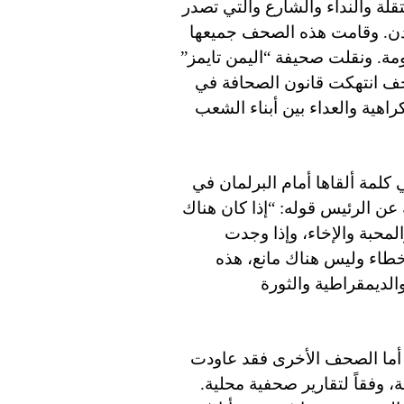
لة والنداء والشارع والتي تصدر
دن. وقامت هذه الصحف جميعها
ة. ونقلت صحيفة “اليمن تايمز”
حف انتهكت قانون الصحافة في
اهية والعداء بين أبناء الشعب
كلمة ألقاها أمام البرلمان في
ة عن الرئيس قوله: “إذا كان هناك
لمحبة والإخاء، وإذا وجدت
أخطاء وليس هناك مانع، هذه
لديمقراطية والثورة
 ظلت صحيفة “الأيام” مغلقة في أواخر عام 2009. أما الصحف الأخرى فقد عاودت
 وفقاً لتقارير صحفية محلية.