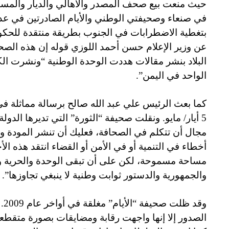
حيث منعت بيع صحف المصدر والأهالي والديار والمستق
في صنعاء وصحيفتي الوطني والأيام الصادرتين في ع
بتغطية الاضطرابات في الجنوب بطريقة منتقدة للحكوم
عن وزير الإعلام حسن أحمد اللوزي قوله إن هذه الص
البلاد بنشر مقالات هددت الوحدة الوطنية “ونشرت الكر
الواحد في اليمن”.
كما بعث الرئيس علي عبد الله صالح برسالة مماثلة في 
5 أيار/ مايو. ونقلت صحيفة “الثورة” التي تديرها الدول
مجال أن تتكلم في الصحافة، فعليك أن تنشر المودة وا
أخطاء في التنمية أو في الأمن أو القضاء انتقد هذه ال
مساحة مسموحة، لكن على أن تبقى الوحدة والحرية وا
والجمهورية والدستور ثوابت وطنية لا ينبغي تجاوزها”.
وقد
الصدور إلا إنها واجهت رقابة ومضايقات بصورة متقطعة،