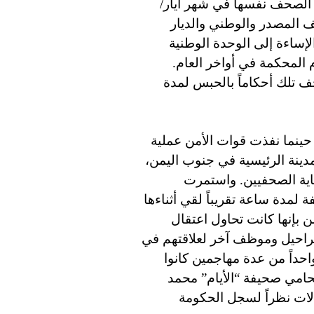
 الصحف نفسها في شهر أيار/
 المصدر والوطني والديار
الإساءة إلى الوحدة الوطنية
م المحكمة في أواخر العام.
ف تلك أحكاماً بالحبس لمدة
 الصحافة ذروته في 13 أيار/ مايو حينما نفذت قوات الأمن عملية
ينة الرئيسية في جنوب اليمن،
اية الصحفيين. واستمرت
لمدة ساعة تقريباً لقي أثناءها
بإنها كانت تحاول اعتقال
شراحيل وموظف آخر لعلاقتهم في
 الصحيفة واحداً من عدة مهاجمين كانوا
امي صحيفة “الأيام” محمد
لات نظراً لسجل الحكومة