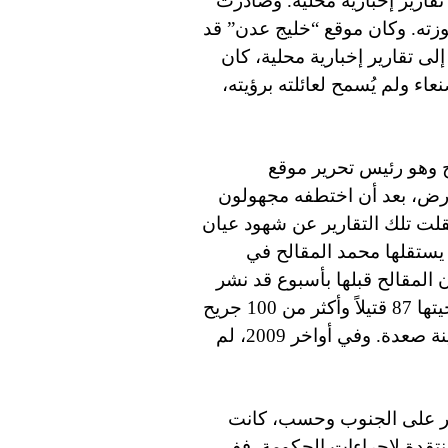
ً لما ذكرته تقارير إخبارية محلية. وصادرت
وزته. وكان موقع “خليج عدن” قد
ى تقارير إخبارية محلية، كان
ء ولم يُسمح لعائلته برؤيته،
 وهو رئيس تحرير
موقع
عارض، بعد أن اختطفه مجهولون
لت تلك التقارير عن شهود عيان
يستقلها محمد المقالح في
المقالح قبلها بأسبوع قد نشر
مقالاً أدان فيه الضربات العسكرية الجوية التي راح ضحيتها 87 قتيلاً وأكثر من 100 جريح
من المشردين داخلياً الهاربين من القتال الدائر في مدينة صعدة. وفي أواخر 2009، لم
صر على الجنوب وحسب، كانت
تقدة لإجراءات الحكومة. ففي