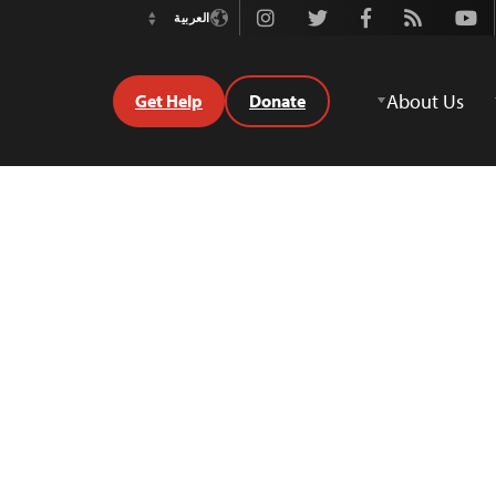
Instagram
Twitter
Facebook
Rss
Youtube
العربية
Switch
Language
About Us
Get Help
Donate