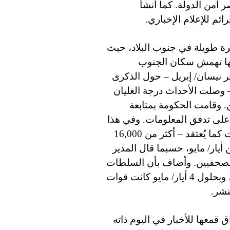
أمن الدولة. كما أنشأ
م للإعلام الإخباري.
ة طويلة في جنوب البلاد، حيث
نها تهمش سكان الجنوب
 نيسان/ إبريل – حول الذكرى
وية لقيام وحدة الشمال والجنوب في عام 1990 – وصلت الأحداث درجة الغليان
 وقامت الحكومة بمتابعة
على تدفق المعلومات. وفي هذا
السياق، أحرقت جماعة مسلحة – بالنيابة عن السلطات كما يُعتقد – أكثر من 16,000
أيار/ مايو، حسبما قال المدير
الصحفيين. وأضاف بأن السلطات
العسكرية منعت توزيع الصحيفة بعد يومين من الحادثة، وبحلول 4 أيار/ مايو كانت قوات
نشر.
 قمعها للأخبار في اليوم ذاته