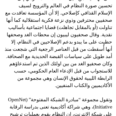
تحسين صورة النظام في العالم والترويج لسيف
الإسلام القذافي كإصلاحي. إلا أن المؤسسة تعاقدت مع
صحفيين محترفين وذوي نزعة فكرية استقلالية كما أنها
تناولت (أو بالمقابل تجاهلت) قضايا اجتماعية بأساليب
نقدية. وقال صحفيون ليبيون إن محطات الغد وصحفها
حظيت على ما يبدو بدعم الإصلاحيين في النظام، إلا
أنها أُسقطت من قبل العناصر الرجعية التي شجعت منذ
أمد طويل على سياسات القبضة الحديدية مع الصحافة.
وكان صحفيو الغد من بين اولئك الذين تم استدعاؤهم
للاستجواب من قبل الإدعاء العام الحكومي، حسب
الرابطة الليبية لحقوق الإنسان وهي مجموعة من
الأكاديميين والكتاب المنفيين.
وتقول مجموعة “مبادرة الشبكة المفتوحة” (
OpenNet
Initiative
)، وهي شراكة أكاديمية تعنى بدراسة الرقابة
على شبكة الإنترنت، إن النظام يقوم بعمليات ترشيح