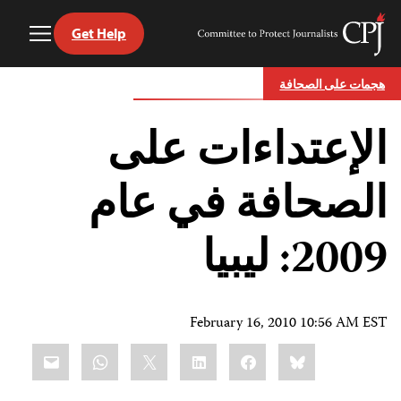
Get Help
Toggle
Committee
Menu
to
Ski
Protect
هجمات على الصحافة
t
Journalists
conten
الإعتداءات على
الصحافة في عام
2009: ليبيا
February 16, 2010 10:56 AM EST
Share
mail
WhatsApp
LinkedIn
X
Facebook
Bluesky
this: