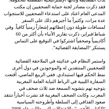
فقد ذكرت مصادر لجنة حماية الصحفيين إن مكتب
المدعى العام اعتاد على استدعاء الصحفيين للاستجواب
عدة مرات، وكثيراً ما أجبرهم ذلك على السفر
لمسافات طويلة دون إعطائهم إشعاراً زمنياً كافياً. وفي
شباط/فبراير، ذكرت تقارير الأنباء بأن أكثر من 60
أكاديمياً وصحفياً اشتركوا في التوقيع على التماس
يستنكر “المضايقة القضائية”.
واستمر النظام في عدائيته في الملاحقة القضائية
للصحفيين المنتقدين له والموجودين في دول أخرى
نمط الحكم فيها استبدادي. ففي الربيع الماضي، أقنعت
السفارة الليبية في الرباط النيابة العامة المغربية
بتوجيه تهم بتشويه السمعة ضد ثلاث صحف في
المغرب. وكانت الصحف المغربية قد نشرت أخباراً تنتقد
صعود القذافي إلى السلطة وأطروحته السياسية
“الكتاب الأخضر” والاعتقالات التي طالت عام 2008