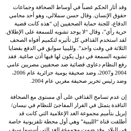
وقد أثار الحكم غضباً في أوساط الصحافة وجماعات
حقوق الإنسان. وقال حسن سملالي، وهو أحد محامي
الدفاع، للجنة حماية الصحفيين إن “هذه كانت قضية
حرية رأي”، وقال “لا يوجد تشويه للسمعة على الإطلاق.
لقد استخدم القذافي كل تأثيره لتكميم أفواه الصحف
الثلاثة في وقت واحد”. ولليبيا سوابق في الدفع بقضايا
تشويه السمعة في دول يكون لها فيها أذن صاغية. فقد
رفع النظام دعاوى قضائية ضد صحفيين مصريين عامي
2004 و2007، وضد صحيفة يومية جزائرية عام 2006،
وضد رئيس تحرير صحيفة مغربي عام 2004.
إن عدم تسامح القذافي على أي مستوى مع الصحافة
الناقدة يتمثل في القرار المفاجئ للنظام في نيسان/
إبريل بتأميم مجموعة الغد الإعلامية التي كانت قد
أطلقت قناة “الليبية” وهي أول محطة تلفزيونية خاصة
في البلاد. وقد ضمت مجموعة الغد التي أسسها سيف