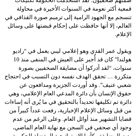
ضمنهم صحفيون. لقد استخدمت الحكومة تكتيكات
قمعية أكثر نعومة في السنوات الأخيرة في محاولة
تنسجم مع الجهود الرامية إلى ترميم صورة القذافي في
العالم، إلا أنها حافظت على إحكام قبضتها على وسائل
الإعلام.
ويقول عمر القدي وهو إعلامي ليبي يعمل في “راديو
هولندا” كان قد أُجبر على العيش في المنفى منذ 10
سنوات، “لقد أدركوا أن مضايقة الصحفيين بصورة
متكررة … تحقق الهدف نفسه دون التسبب في احتجاج
شعبي عنيف”. وقد أوردت الجزيرة ومدافعون عن
حقوق الإنسان بأن دائرة المدعي العام الإعلامي، وهي
دائرة تم تكليفها تحديداً بالتحقيق في ما يُرى أنه إساءات
من قبل وسائل الإعلام الإخبارية، رفعت عدداً كبيراً من
قضايا التشهير منذ أوائل العام. وعلى الرغم من عدم
وجود أي صحفي في السجن مع نهاية العام الماضي،
بدت المضايقة وكأنها الإستراتيجية المفضلة للحكومة.