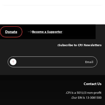
Donate
Become a Supporter
Back
to
Top
Subscribe to CPJ Newsletters:
Email
Sign Up
Address
Contact Us
CPJ is a 501(c)3 non-profit.
Our EIN is 13-3081500.