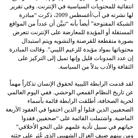
انتقائية للمحتويات السياسية في الإنترنت. وفي تقرير
لها نشرته في آب/أغسطس 2009، ذكرت “مبادرة
الشبكة المفتوحة” أيضاً بأنه “تبيَّن أن عدداً من المواقع
المستقلة أو المؤيدة للمعارضة على الإنترنت تتعرض
بصورة متقطعة للقرصنة والتشويه ويتم استبدال
محتوياتها بمواد مؤيدة للزعيم الليبي”. وقالت المبادرة
إن عدد المدونات قليل وإنها تميل إلى التركيز على
الثقافة والأدب بدلاً من السياسة.
لقد قدمت الرابطة الليبية لحقوق الإنسان تذكاراً مهماً
عن تاريخ النظام القمعي الوحشي. ففي اليوم العالمي
لحرية الصحافة، أطلقت الرابطة قائمة بأسماء
الصحفيين الذين قتلوا أو الذين اختفوا في العقود الأربعة
الماضية. واشتملت القائمة على “صحفيين فقدوا
حياتهم في سبيل تأدية علمهم على النحو الأخلاقي”
ومن بينهم ضيف الغزال الشهيبي الذي عُثر على جثته