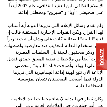
الإسلام القذافي، ابن العقيد القذافي، عام 2007 أيضاً
على صحيفتي “أويا” و “سيرين” ومحطتي إذاعة.
ولم تقدم وسائل الإعلام التي تديرها الدولة أية أسباب
لهذا القرار، ولكن القنوات الإخبارية المستقلة قالت إن
قناة “الليبية” الفضائية كانت على وشك أن تبث تقريراً
حول استخدام النظام للتعذيب ضد معارضيه واضطهاده
DONATE
لهم. وذكر صحفيون للجنة بأن السلطات المصرية
تذمرت أيضاً من ملاحظات نقدية للمعلق حمدي قنديل
بُثت على الهواء. وأصبحت قناة “الليبية” ومحطتي
الإذاعة الآن تتبع لهيئة إذاعة الجماهيرية التي تديرها
الدولة فيما أصبحت الصحيفتان تتبعان لمؤسسة
الصحافة العامة.
وكان يُنظر في البداية لإنشاء محطات الغد الإعلامية
على أنها حيلة من حيل العلاقات العامة ترمي إلى