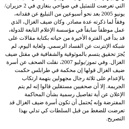
التي تعرضت للتمثيل في ضواحي بنغازي في 2 حزيران/
يونيو 2005 بعد نحو أسبوعين من التبليغ عن فقدانه،
وفقاً لما ذكرته عدة مصادر. وكان ضيف الغزال، الذي
عمل موظفاً سابقاً في مؤسسة الإعلام التابعة للدولة،
قد بدأ في الفترة الأخيرة من حياته بكتابة مقالات على
شبكة الإنترنت عن الفساد الرسمي. ولغاية اليوم، لم
يُجرَ تحقيق يتسم بالموثوقية والشفافية في مقتل ضيف
الغزال. وفي تموز/يوليو 2007، نقلت الصحف عن أسرة
ضيف الغزال قولها إن محكمة في طرابلس حكمت
بالإعدام على ثلاثة رجال مجهولين بتهمة ارتكاب
الجريمة. إلا أن صحفيين مستقلين قالوا إنه لم يتم
الإعلان عن أية تفاصيل رسمية بشأن المحاكمة
المفترضة وإنه يُحتمل أن تكون أسرة ضيف الغزال قد
تعرضت للضغط من قبل السلطات كي تدلي بهذا
التصريح.